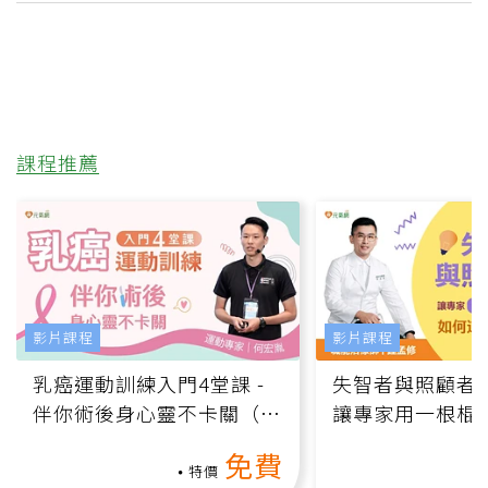
課程推薦
影片課程
影片課程
乳癌運動訓練入門4堂課 -
失智者與照顧者
伴你術後身心靈不卡關（線
讓專家用一根棍
上影音課）
何逆轉退化大腦
免費
課）
特價