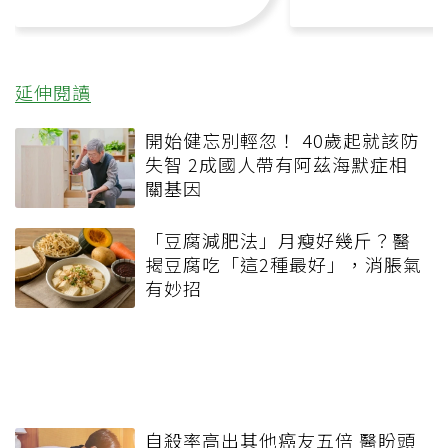
延伸閱讀
開始健忘別輕忽！ 40歲起就該防
失智 2成國人帶有阿茲海默症相
關基因
「豆腐減肥法」月瘦好幾斤？醫
揭豆腐吃「這2種最好」，消脹氣
有妙招
自殺率高出其他癌友五倍 醫盼頭