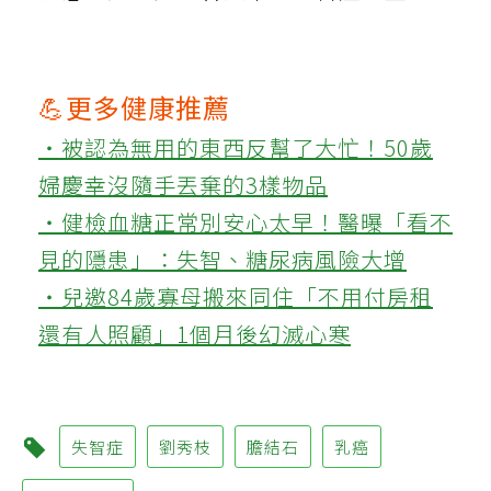
💪更多健康推薦
‧被認為無用的東西反幫了大忙！50歲
婦慶幸沒隨手丟棄的3樣物品
‧健檢血糖正常別安心太早！醫曝「看不
見的隱患」：失智、糖尿病風險大增
‧兒邀84歲寡母搬來同住「不用付房租
還有人照顧」1個月後幻滅心寒
失智症
劉秀枝
膽結石
乳癌