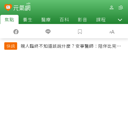
焦點
養生
醫療
百科
影音
課程
退休
親人臨終不知道該說什麼？安寧醫師：陪伴比完美
快訊
告別更重要，4句話值得及早說出口