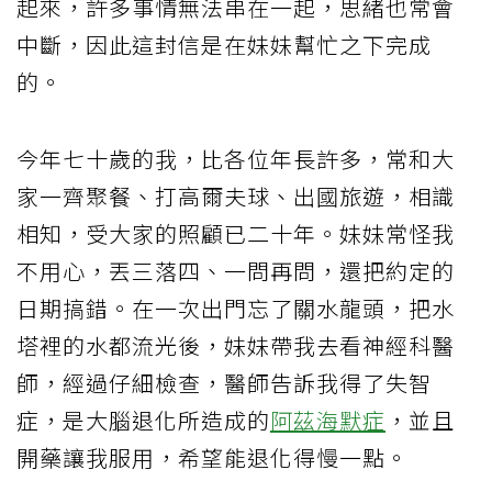
起來，許多事情無法串在一起，思緒也常會
中斷，因此這封信是在妹妹幫忙之下完成
的。
今年七十歲的我，比各位年長許多，常和大
家一齊聚餐、打高爾夫球、出國旅遊，相識
相知，受大家的照顧已二十年。妹妹常怪我
不用心，丟三落四、一問再問，還把約定的
日期搞錯。在一次出門忘了關水龍頭，把水
塔裡的水都流光後，妹妹帶我去看神經科醫
師，經過仔細檢查，醫師告訴我得了失智
症，是大腦退化所造成的
阿茲海默症
，並且
開藥讓我服用，希望能退化得慢一點。