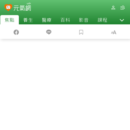
焦點
養生
醫療
百科
影音
課程
退休