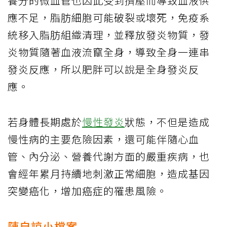
養分的微血管也因此受到擠壓而導致血液供
應不足，脂肪細胞可能破裂或壞死，免疫系
統移入脂肪組織清理，並釋放發炎物質，發
炎物質隨著血液流竄全身，導致全身一連串
發炎反應，所以肥胖可以說是全身發炎反
應。
若身體長期處於
慢性發炎
狀態，不但是造成
慢性病的主要危險因素，還可能伴隨心血
管、內分泌、營養代謝方面的嚴重疾病，也
會經年累月持續地刺激正常細胞，造成基因
突變癌化，增加癌症的罹患風險。
陳自諒小檔案