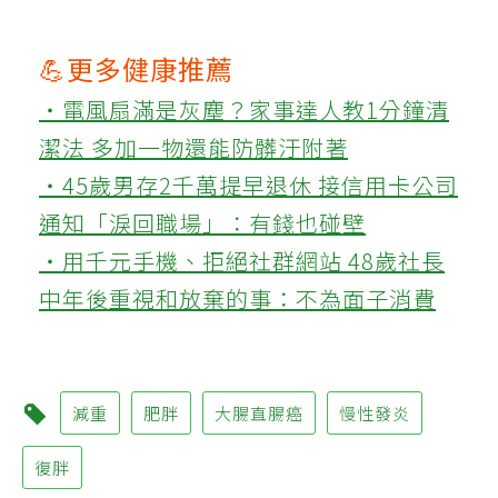
💪更多健康推薦
‧電風扇滿是灰塵？家事達人教1分鐘清
潔法 多加一物還能防髒汙附著
‧45歲男存2千萬提早退休 接信用卡公司
通知「淚回職場」：有錢也碰壁
‧用千元手機、拒絕社群網站 48歲社長
中年後重視和放棄的事：不為面子消費
減重
肥胖
大腸直腸癌
慢性發炎
復胖