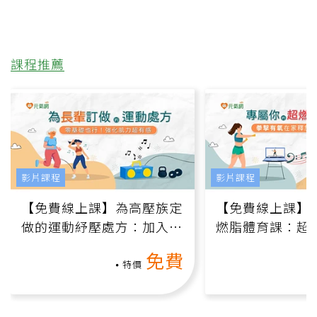
課程推薦
影片課程
影片課程
【免費線上課】為高壓族定
【免費線上課】
做的運動紓壓處方：加入行
燃脂體育課：超
動、增肌、互動元素，0基
氧」高壓族在家
免費
礎也能做！
負擔
特價