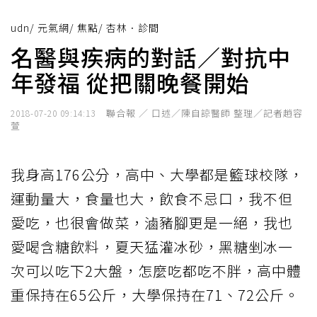
udn
/
元氣網
/
焦點
/
杏林．診間
名醫與疾病的對話／對抗中
年發福 從把關晚餐開始
聯合報 ／ 口述／陳自諒醫師 整理／記者趙容
2018-07-20 09:14:13
萱
我身高176公分，高中、大學都是籃球校隊，
運動量大，食量也大，飲食不忌口，我不但
愛吃，也很會做菜，滷豬腳更是一絕，我也
愛喝含糖飲料，夏天猛灌冰砂，黑糖剉冰一
次可以吃下2大盤，怎麼吃都吃不胖，高中體
重保持在65公斤，大學保持在71、72公斤。