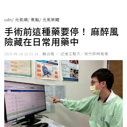
udn
/
元氣網
/
焦點
/
元氣新聞
手術前這種藥要停！ 麻醉風
險藏在日常用藥中
聯合報 ／ 記者王駿杰／新竹即時報導
2025-09-16 10:25:14