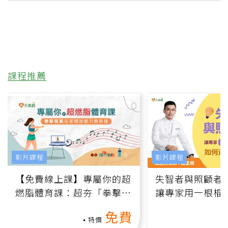
課程推薦
影片課程
影片課程
【免費線上課】專屬你的超
失智者與照顧者
燃脂體育課：超夯「拳擊有
讓專家用一根棍
氧」高壓族在家釋放壓力無
何逆轉退化大腦
免費
負擔
課）
特價