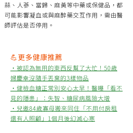
蒜、人蔘、當歸、麻黃等中藥或保健品，都
可能影響凝血或與麻醉藥交互作用，需由醫
師評估是否停用。
💪更多健康推薦
‧被認為無用的東西反幫了大忙！50歲
婦慶幸沒隨手丟棄的3樣物品
‧健檢血糖正常別安心太早！醫曝「看不
見的隱患」：失智、糖尿病風險大增
‧兒邀84歲寡母搬來同住「不用付房租
還有人照顧」1個月後幻滅心寒