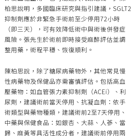
柏思說明，多國臨床研究與指引建議，SGLT2
抑制劑應於非緊急手術前至少停用72小時
（即三天），可有效降低術中與術後併發症
風險。張先生於術前即時接受麻醉評估並調
整用藥，術程平穩、恢復順利。
陳柏思說，除了糖尿病藥物外，其他常見慢
性病藥物及保健品亦需審慎評估。包括高血
壓藥物：如血管張力素抑制劑（ACEi）、利
尿劑，建議術前當天停用、抗凝血劑：依手
術類型與藥物種類，建議術前2至7天停用、
中藥與保健食品：如銀杏、大蒜、人蔘、當
歸、麻黃等具活性成分者，建議術前停用兩