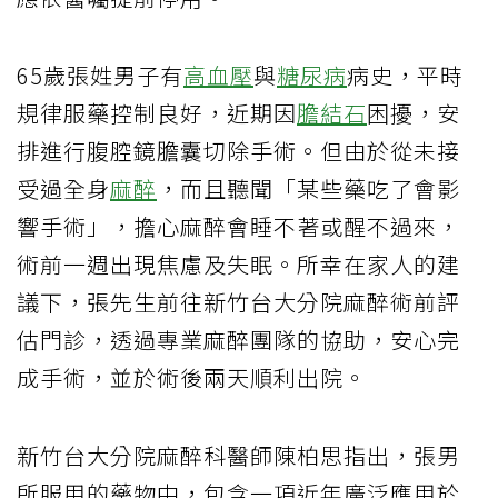
65歲張姓男子有
高血壓
與
糖尿病
病史，平時
規律服藥控制良好，近期因
膽結石
困擾，安
排進行腹腔鏡膽囊切除手術。但由於從未接
受過全身
麻醉
，而且聽聞「某些藥吃了會影
響手術」，擔心麻醉會睡不著或醒不過來，
術前一週出現焦慮及失眠。所幸在家人的建
議下，張先生前往新竹台大分院麻醉術前評
估門診，透過專業麻醉團隊的協助，安心完
成手術，並於術後兩天順利出院。
新竹台大分院麻醉科醫師陳柏思指出，張男
所服用的藥物中，包含一項近年廣泛應用於