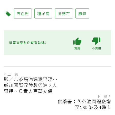
高血壓
糖尿病
膽結石
麻醉
這篇文章對你有幫助嗎?
實用
不實用
上一篇
影／苦茶癌油漏洞浮現…
威加國際混陸製劣油 2人
聲押、負責人百萬交保
下一篇
食藥署：苦茶油問題廠增
至5家 波及4縣市