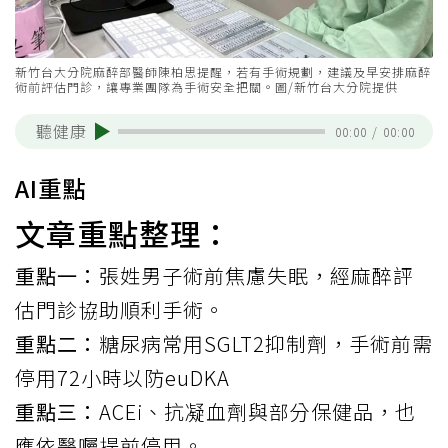
新竹台大分院麻醉部醫師陳柏思提醒，若有手術規劃，建議及早安排麻醉
術前評估門診，讓專業團隊為手術安全把關。圖/新竹台大分院提供
聽健康
00:00
/
00:00
AI重點
文章重點整理：
重點一：
張姓男子術前焦慮失眠，經麻醉評
估門診協助順利手術。
重點二：
糖尿病常用SGLT2抑制劑，手術前需
停用72小時以防euDKA
重點三：
ACEi、抗凝血劑與部分保健品，也
應依醫囑提前停用。