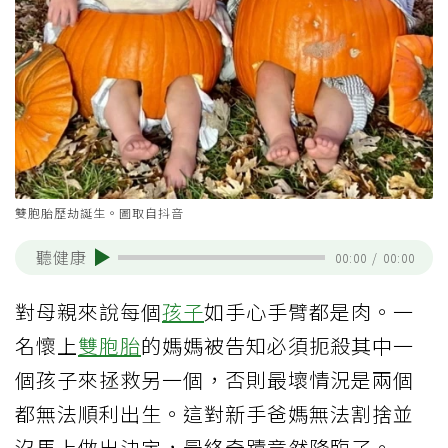
雙胞胎歷劫誕生。圖取自抖音
聽健康
00:00
/
00:00
對母親來說每個
孩子
如手心手臂都是肉。一
名懷上
雙胞胎
的媽媽被告知必須扼殺其中一
個孩子來拯救另一個，否則最壞情況是兩個
都無法順利出生。這對新手爸媽無法割捨並
沒馬上做出決定，最終奇蹟竟然降臨了。