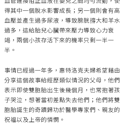
血管連接阻止血液在嬰兒之間均勻流動，使
得其中一個脫水影響成長；另一個則會有高
血壓並產生過多尿液，導致膀胱撐大和羊水
過多，這給胎兒心臟帶來壓力導致心力衰
竭，兩個小孩存活下來的機率只剩一半一
半。
事情已經過一年多，惠特洛克夫婦希望藉由
分享這個故事給經歷類似情況的父母，他們
表示即使雙胞胎出生後幾個月，也常抱著孩
子哭泣，想著當初差點失去他們；他們將雙
胞胎誕生的奇蹟歸功於醫學專家們、親友的
祝福以及上帝的憐憫。