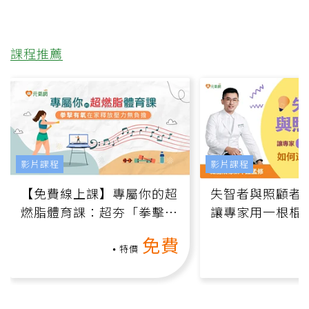
課程推薦
影片課程
影片課程
【免費線上課】專屬你的超
失智者與照顧者
燃脂體育課：超夯「拳擊有
讓專家用一根棍
氧」高壓族在家釋放壓力無
何逆轉退化大腦
免費
負擔
課）
特價