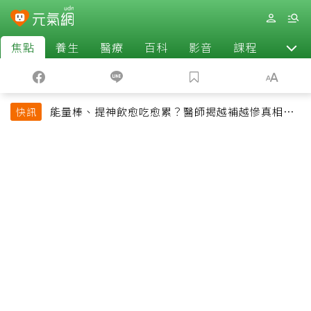
焦點
養生
醫療
百科
影音
課程
退休
能量棒、提神飲愈吃愈累？醫師揭越補越慘真相：
快訊
恐欠下疲勞債