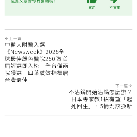
這篇文章對你有幫助嗎?
實用
不實用
上一篇
中醫大附醫入選
《Newsweek》2026全
球最佳綠色醫院250強 首
屆評選即入榜 全台僅兩
院獲選 四葉績效指標居
台灣最佳
下一篇
不沾鍋開始沾鍋怎麼辦？
日本專家教1招有望「起
死回生」，5情況該換新