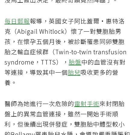
每日郵報
報導，英國女子阿比蓋爾·惠特洛
克（Abigail Whitlock）懷了一對雙胞胎男
孩，在懷孕五個月後，被診斷罹患同卵雙胞
胎之輸血症候群（Twin-to-twin transfusion
syndrome，TTTS），
胎盤
中的血管沒有對
等連接，導致其中一個
胎兒
吸收更多的營
養。
醫師為她進行一次危險的
雷射手術
來封閉胎
盤上的異常血管連接，雖然一開始手術順
利，但後續出現併發症，雙胞胎中體型較小
的Bellamy罹患胎兒水腫，會導致嚴重腫脹和