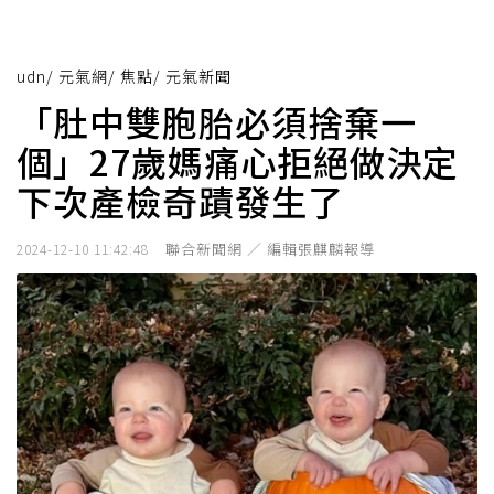
udn
/
元氣網
/
焦點
/
元氣新聞
「肚中雙胞胎必須捨棄一
個」27歲媽痛心拒絕做決定
下次產檢奇蹟發生了
聯合新聞網 ／ 編輯張麒麟報導
2024-12-10 11:42:48