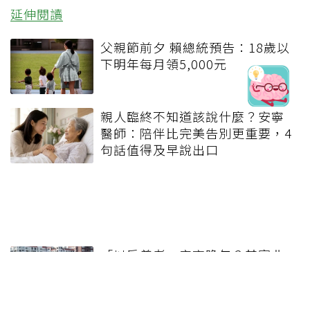
延伸閱讀
父親節前夕 賴總統預告：18歲以
下明年每月領5,000元
親人臨終不知道該說什麼？安寧
醫師：陪伴比完美告別更重要，4
句話值得及早說出口
「以房養老」安享晚年？其實非
每個人適合！從90歲長者案例看
另一種規畫