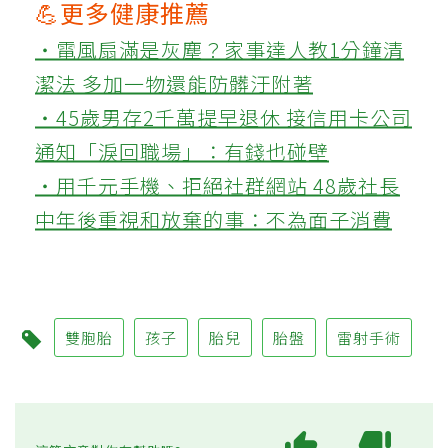
💪更多健康推薦
‧電風扇滿是灰塵？家事達人教1分鐘清
潔法 多加一物還能防髒汙附著
‧45歲男存2千萬提早退休 接信用卡公司
通知「淚回職場」：有錢也碰壁
‧用千元手機、拒絕社群網站 48歲社長
中年後重視和放棄的事：不為面子消費
雙胞胎
孩子
胎兒
胎盤
雷射手術