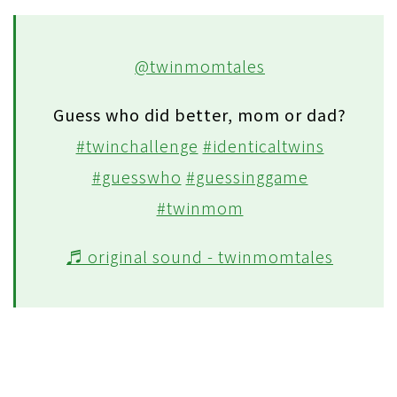
@twinmomtales
Guess who did better, mom or dad?
#twinchallenge
#identicaltwins
#guesswho
#guessinggame
#twinmom
♬ original sound - twinmomtales