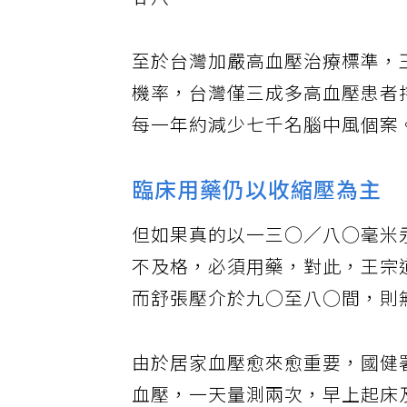
廿八。
至於台灣加嚴高血壓治療標準，
機率，台灣僅三成多高血壓患者
每一年約減少七千名腦中風個案
臨床用藥仍以收縮壓為主
但如果真的以一三○／八○毫米
不及格，必須用藥，對此，王宗
而舒張壓介於九○至八○間，則
由於居家血壓愈來愈重要，國健