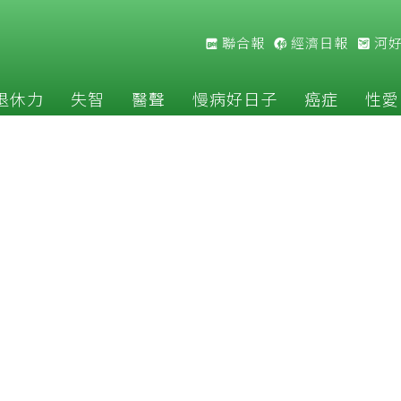
聯合報
經濟日報
河
退休力
失智
醫聲
慢病好日子
癌症
性愛