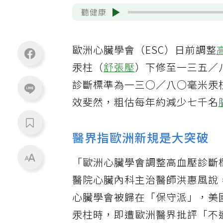
聽健康
歐洲心臟學會（ESC）日前調整
汞柱（
舒張壓
）下修至一三五／
診斷標準為一三○／八○毫米汞
效斐然，粗估每年約減少七千名
醫界指歐洲新規是大突破
「歐洲心臟學會調整高血壓診斷
醫院心臟內科主治醫師洪惠風說
心臟學會被歸在「保守派」，美
汞柱時，即遭歐洲醫界批評「不