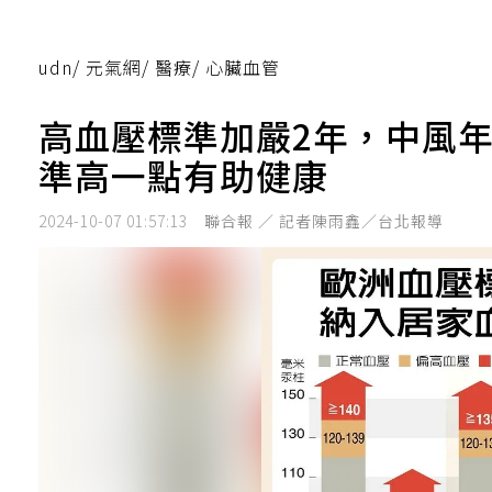
udn
/
元氣網
/
醫療
/
心臟血管
高血壓標準加嚴2年，中風
準高一點有助健康
2024-10-07 01:57:13
聯合報 ／ 記者陳雨鑫／台北報導