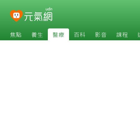
焦點
養生
醫療
百科
影音
課程