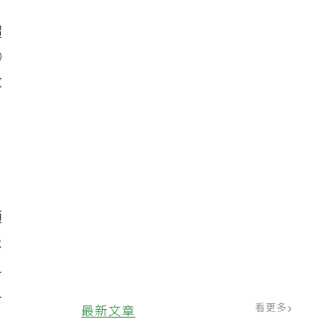
超
○
數
項
米
之
之
看更多
最新文章