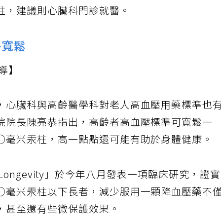
及晚上睡前各一次，每一次量測兩遍，詳記數值
柱，建議則心臟科門診就醫。
略寬鬆
導】
，心臟科與高齡醫學科對老人高血壓用藥標準也
院院長陳亮恭指出，高齡者高血壓標準可寬鬆一
○毫米汞柱，高一點點還可能有助於身體健康。
hy Longevity」於今年八月發表一項臨床研究，證
○毫米汞柱以下長者，減少服用一顆降血壓藥不
，甚至還有些微保護效果。