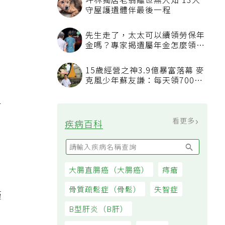
，
坪林獨居老翁離世無人知 13犬
守屋護遺體伴最後一程
先生走了，太太可以續領勞保年
金嗎？專家揭遺屬年金怎麼領，
看順位還要看資格
15歲經營之神3.9億暴富落幕 麥
克風少年蘇友謙：每天領700元
過日子
有
看更多
疾病百科
大腸直腸癌（大腸癌）
痔瘡
實
骨質疏鬆症（骨鬆）
失智症
僅
B型肝炎（B肝）