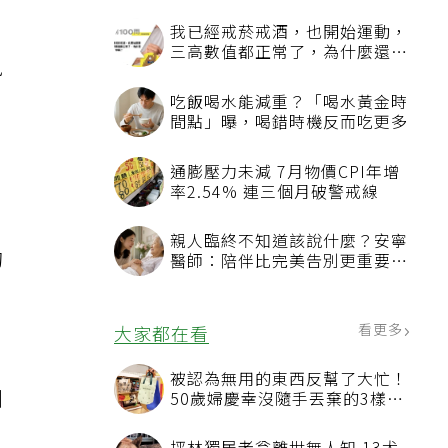
我已經戒菸戒酒，也開始運動，
三高數值都正常了，為什麼還不
風
能停藥？
，
吃飯喝水能減重？「喝水黃金時
間點」曝，喝錯時機反而吃更多
通膨壓力未減 7月物價CPI年增
率2.54% 連三個月破警戒線
親人臨終不知道該說什麼？安寧
均
醫師：陪伴比完美告別更重要，
4句話值得及早說出口
，
看更多
大家都在看
被認為無用的東西反幫了大忙！
測
50歲婦慶幸沒隨手丟棄的3樣物
品