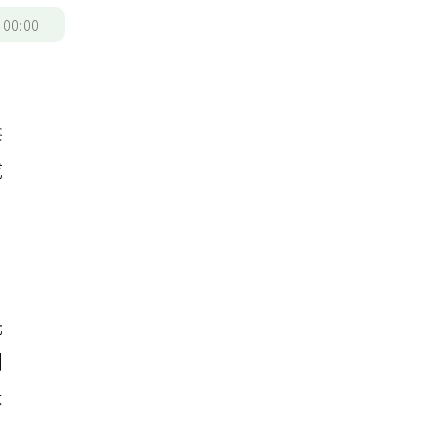
/
00:00
米
修
成
光
洲
米