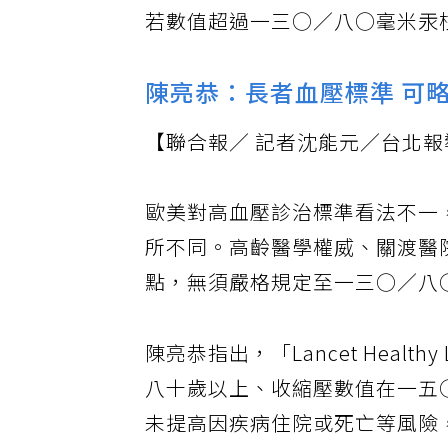
血壓，一天量測兩次，早上起床
若數值超過一三○／八○毫米汞
陳亮恭：長者血壓標準 可
【聯合報／ 記者沈能元／台北報
歐美對高血壓診治標準看法不一
所不同。高齡醫學權威、關渡醫
點，無須嚴格規定至一三○／八
陳亮恭指出，「Lancet Healt
八十歲以上、收縮壓數值在一五
未提高因疾病住院或死亡等風險