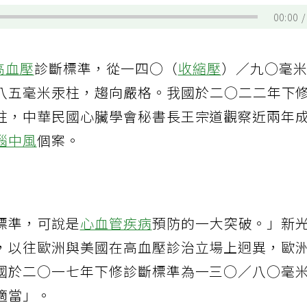
00:00
高血壓
診斷標準，從一四○（
收縮壓
）／九○毫
八五毫米汞柱，趨向嚴格。我國於二○二二年下
柱，中華民國心臟學會秘書長王宗道觀察近兩年
腦中風
個案。
標準，可說是
心血管疾病
預防的一大突破。」新
，以往歐洲與美國在高血壓診治立場上迥異，歐
國於二○一七年下修診斷標準為一三○／八○毫
適當」。