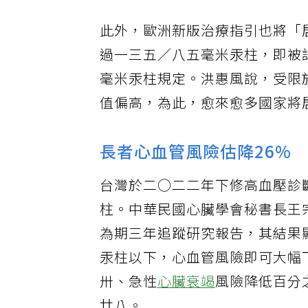
此外，歐洲新版治療指引也將「
過一三五／八五毫米汞柱，即被
毫米汞柱規定。洪惠風說，受限
值偏高，為此，愈來愈多國家將
長者心血管風險估降26%
台灣於二○二二年下修高血壓診
柱。中華民國心臟學會秘書長王
為期三年追蹤研究報告，其結果
汞柱以下，心血管風險即可大幅
卅、急性
心臟衰竭
風險降低百分