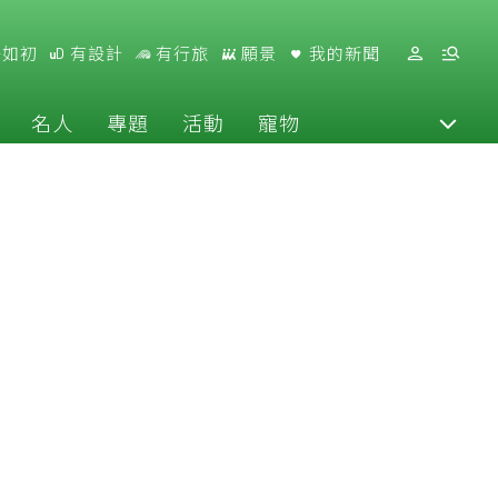
好如初
有設計
有行旅
願景
我的新聞
名人
專題
活動
寵物