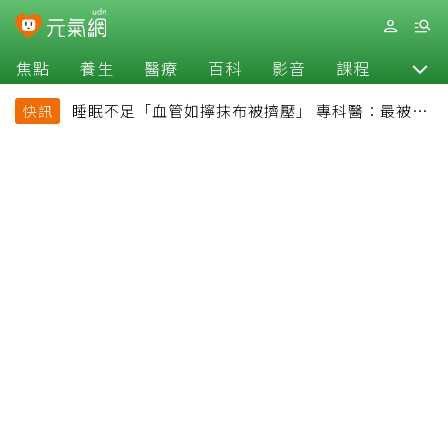
焦點
養生
醫療
百科
影音
課程
退休
睡眠不足「血管如擰抹布被擠壓」 專科醫：最被忽
快訊
略的抗老方法