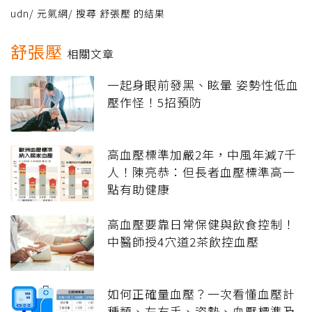
udn
/
元氣網
/
搜尋 舒張壓 的結果
舒張壓
相關文章
一起身眼前發黑、眩暈 姿勢性低血
壓作怪！5招預防
高血壓標準加嚴2年，中風年減7千
人！陳亮恭：但長者血壓標準高一
點有助健康
高血壓要靠日常保健與飲食控制！
中醫師授4穴道2茶飲控血壓
如何正確量血壓？一次看懂血壓計
種類、左右手、姿勢、血壓標準及