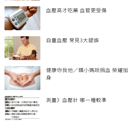
血壓高才吃藥 血管更受傷
自量血壓 常見3大錯誤
健康你我他／嬌小媽咪捐血 榮耀加
身
測量》血壓計 哪一種較準