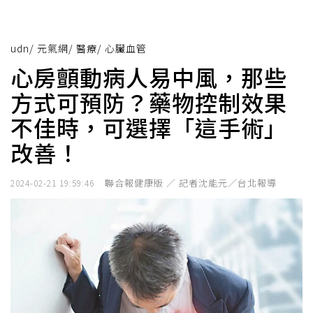
udn
/
元氣網
/
醫療
/
心臟血管
心房顫動病人易中風，那些
方式可預防？藥物控制效果
不佳時，可選擇「這手術」
改善！
聯合報健康版 ／ 記者沈能元／台北報導
2024-02-21 19:59:46