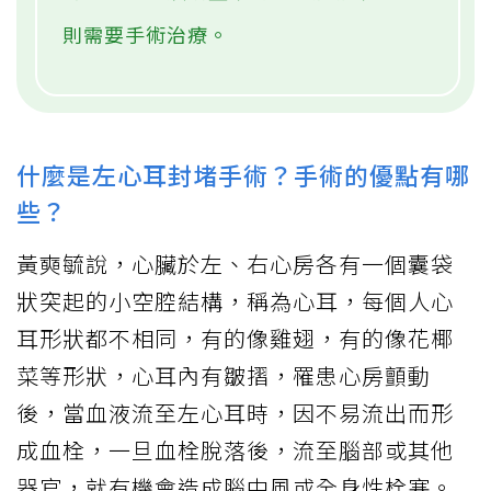
則需要手術治療。
什麼是左心耳封堵手術？手術的優點有哪
些？
黃奭毓說，心臟於左、右心房各有一個囊袋
狀突起的小空腔結構，稱為心耳，每個人心
耳形狀都不相同，有的像雞翅，有的像花椰
菜等形狀，心耳內有皺摺，罹患心房顫動
後，當血液流至左心耳時，因不易流出而形
成血栓，一旦血栓脫落後，流至腦部或其他
器官，就有機會造成腦中風或全身性栓塞。