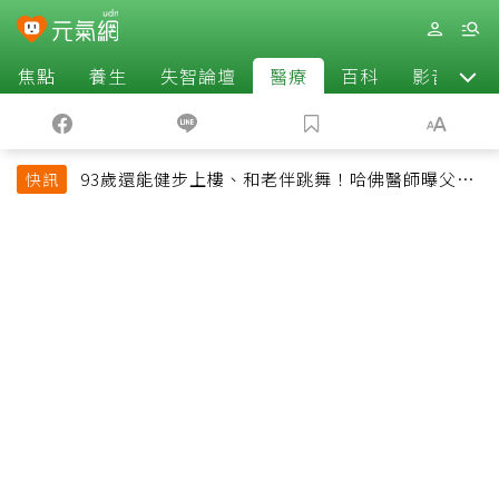
焦點
養生
失智論壇
醫療
百科
影音
93歲還能健步上樓、和老伴跳舞！哈佛醫師曝父親
快訊
長壽秘訣：沒吃保健品也不追養生潮