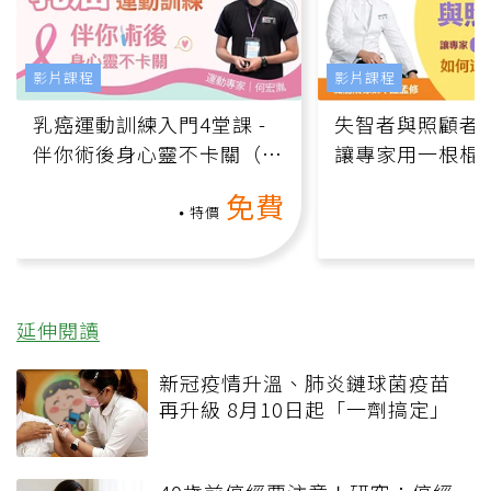
影片課程
影片課程
乳癌運動訓練入門4堂課 -
失智者與照顧者
伴你術後身心靈不卡關（線
讓專家用一根棍
上影音課）
何逆轉退化大腦
免費
課）
特價
延伸閱讀
新冠疫情升溫、肺炎鏈球菌疫苗
再升級 8月10日起「一劑搞定」