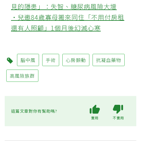
見的隱患」：失智、糖尿病風險大增
‧兒邀84歲寡母搬來同住「不用付房租
還有人照顧」1個月後幻滅心寒
腦中風
手術
心房顫動
抗凝血藥物
高風險族群
這篇文章對你有幫助嗎?
實用
不實用