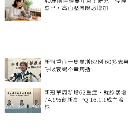
40歲前停經要注意！研究：停經
愈早，高血壓風險恐增加
新冠重症一周暴增62例 60多歲男
呼吸衰竭不幸病逝
新冠單周新增62重症、就診暴增
74.8%創新高 PQ.16.1.1成主流
株