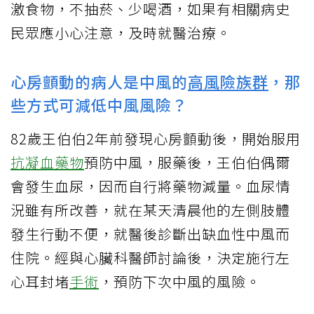
激食物，不抽菸、少喝酒，如果有相關病史
民眾應小心注意，及時就醫治療。
心房顫動的病人是中風的
高風險族群
，那
些方式可減低中風風險？
82歲王伯伯2年前發現心房顫動後，開始服用
抗凝血藥物
預防中風，服藥後，王伯伯偶爾
會發生血尿，因而自行將藥物減量。血尿情
況雖有所改善，就在某天清晨他的左側肢體
發生行動不便，就醫後診斷出缺血性中風而
住院。經與心臟科醫師討論後，決定施行左
心耳封堵
手術
，預防下次中風的風險。