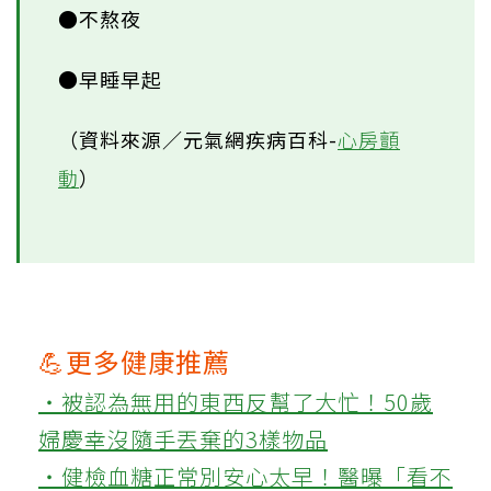
●不熬夜
●早睡早起
（資料來源／元氣網疾病百科-
心房顫
動
）
💪更多健康推薦
‧被認為無用的東西反幫了大忙！50歲
婦慶幸沒隨手丟棄的3樣物品
‧健檢血糖正常別安心太早！醫曝「看不