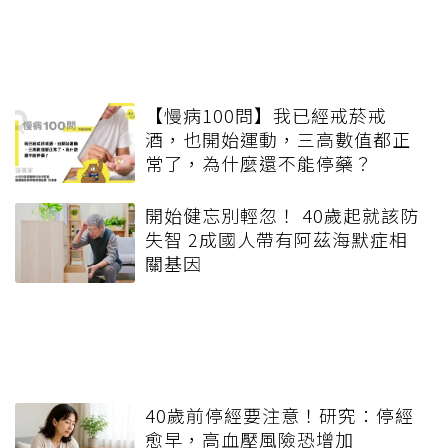
【慢病100問】我已經戒菸戒
酒，也開始運動，三高數值都正
常了，為什麼還不能停藥？
開始健忘別輕忽！ 40歲起就該防
失智 2成國人帶有阿茲海默症相
關基因
40歲前停經要注意！研究：停經
愈早，高血壓風險恐增加