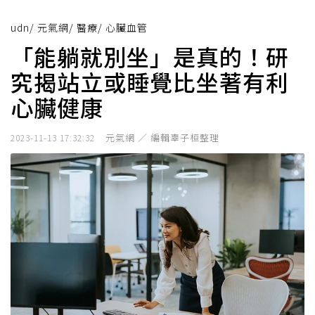
udn
/
元氣網
/
醫療
/
心臟血管
「能躺就別坐」是真的！研
究揭站立或睡覺比坐著有利
心臟健康
元氣網 ／ 編輯辜子桓整理
2023-11-13 17:32:32