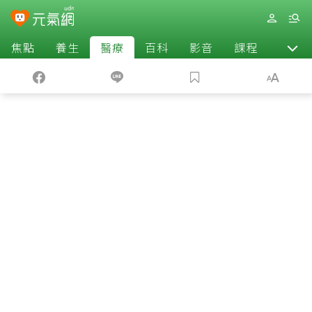
焦點
養生
醫療
百科
影音
課程
退休