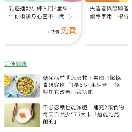
乳癌運動訓練入門4堂課 -
失智者與照顧者
伴你術後身心靈不卡關（線
讓專家用一根棍
上影音課）
何逆轉退化大腦
免費
課）
特價
延伸閱讀
糖尿病前期怎麼救？美國心臟協
會研究推「1夢幻水果組合」 酪
梨加它改善血管功能
不必忍餓也能減肥！補充2類食物
每天自然少575大卡「還能吃飽
飽的」