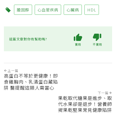
膽固醇
心血管疾病
心臟病
HDL
這篇文章對你有幫助嗎?
實用
不實用
上一篇
高蛋白不等於更健康！即
食雞胸肉、乳清蛋白藏陷
阱 醫提醒這類人需當心
下一篇
果乾取代糖果是進步、取
代水果卻是退步！營養師
揭果乾堅果常見健康陷阱