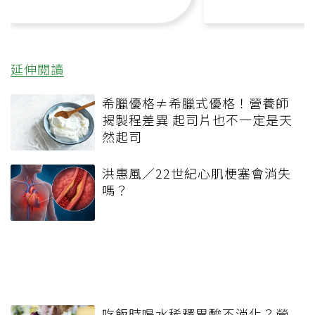
延伸閱讀
希臘優格≠希臘式優格！營養師
揭製程差異 起司片也不一定是天
然起司
洪惠風／22世紀心肌梗塞會消失
嗎？
吃飯時喝水稀釋胃酸不消化？營