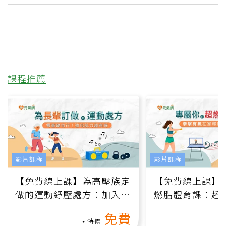
課程推薦
影片課程
影片課程
【免費線上課】為高壓族定
【免費線上課】
做的運動紓壓處方：加入行
燃脂體育課：超
動、增肌、互動元素，0基
氧」高壓族在家
免費
礎也能做！
負擔
特價