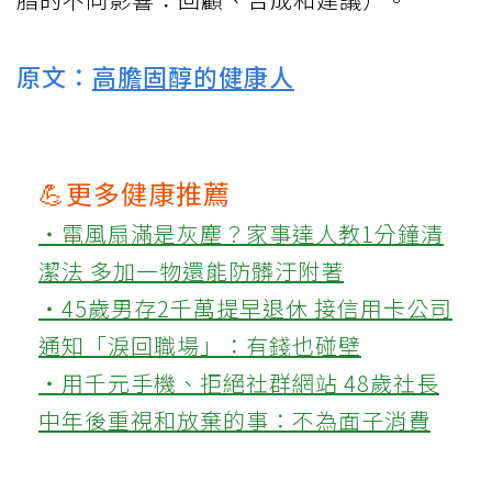
原文：
高膽固醇的健康人
💪更多健康推薦
‧電風扇滿是灰塵？家事達人教1分鐘清
潔法 多加一物還能防髒汙附著
‧45歲男存2千萬提早退休 接信用卡公司
通知「淚回職場」：有錢也碰壁
‧用千元手機、拒絕社群網站 48歲社長
中年後重視和放棄的事：不為面子消費