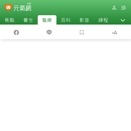
焦點
養生
醫療
百科
影音
課程
退休