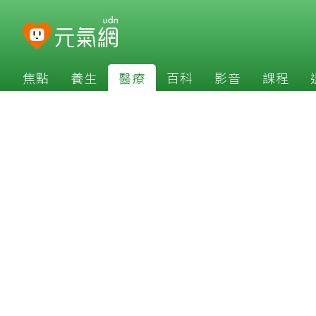
焦點
養生
醫療
百科
影音
課程