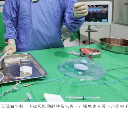
血流儲備分數」測試冠狀動脈狹窄指數，可避免患者做不必要的