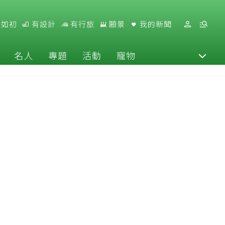
好如初
有設計
有行旅
願景
我的新聞
名人
專題
活動
寵物