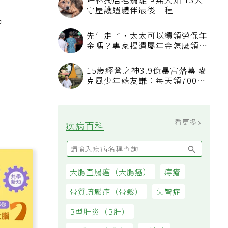
：
通膨壓力未減 7月物價CPI年增
高
率2.54% 連三個月破警戒線
親人臨終不知道該說什麼？安寧
醫師：陪伴比完美告別更重要，
4句話值得及早說出口
看更多
大家都在看
被認為無用的東西反幫了大忙！
50歲婦慶幸沒隨手丟棄的3樣物
品
坪林獨居老翁離世無人知 13犬
守屋護遺體伴最後一程
先生走了，太太可以續領勞保年
金嗎？專家揭遺屬年金怎麼領，
看順位還要看資格