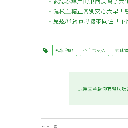
‧被認為無用的東西反幫了大
‧健檢血糖正常別安心太早！
‧兒邀84歲寡母搬來同住「
冠狀動脈
心血管支架
氣球
這篇文章對你有幫助嗎