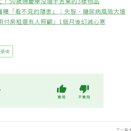
忙！50歲婦慶幸沒隨手丟棄的3樣物品
醫曝「看不見的隱患」：失智、糖尿病風險大增
不用付房租還有人照顧」1個月後幻滅心寒
擴張術
?
實用
不實用