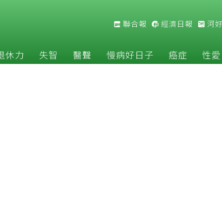
聯合報
經濟日報
河
退休力
失智
醫聲
慢病好日子
癌症
性愛