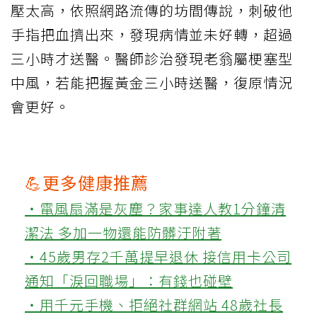
壓太高，依照網路流傳的坊間傳說，刺破他
手指把血擠出來，發現病情並未好轉，超過
三小時才送醫。醫師診治發現老翁屬梗塞型
中風，若能把握黃金三小時送醫，復原情況
會更好。
💪更多健康推薦
‧電風扇滿是灰塵？家事達人教1分鐘清
潔法 多加一物還能防髒汙附著
‧45歲男存2千萬提早退休 接信用卡公司
通知「淚回職場」：有錢也碰壁
‧用千元手機、拒絕社群網站 48歲社長