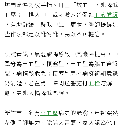
坊間流傳刺破手指、耳垂「放血」，能降低
血壓；「捏人中」或刺激穴道促進
血液循環
，有助舒緩「疑似中風」症狀，醫師提醒這
些作法都是以訛傳訛，民眾不可輕信。
陳憲青說，氣溫驟降導致中風機率提高，中
風分為出血型、梗塞型，出血型為腦血管爆
裂，病情較危急；梗塞型患者病發初期意識
仍清楚，若在第一時間送醫施打
血栓
溶解
劑，更能大幅降低風險。
新竹市一名有
高血壓
病史的老翁，年初突然
左側手腳無力、說話大舌頭，家人認為他血