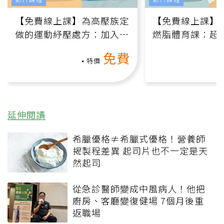
【免費線上課】為高壓族定
【免費線上課】
做的運動紓壓處方：加入行
燃脂體育課：超
動、增肌、互動元素，0基
氧」高壓族在家
免費
礎也能做！
負擔
特價
延伸閱讀
希臘優格≠希臘式優格！營養師
揭製程差異 起司片也不一定是天
然起司
從急診醫師變成中風病人！他把
廚房、客廳變復健場 7個月後重
返職場