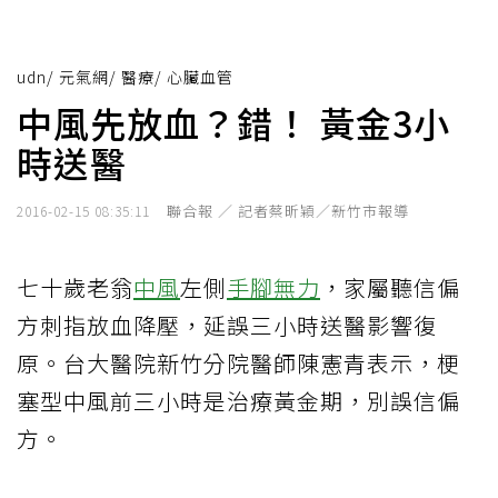
udn
/
元氣網
/
醫療
/
心臟血管
中風先放血？錯！ 黃金3小
時送醫
聯合報 ／ 記者蔡昕穎／新竹市報導
2016-02-15 08:35:11
七十歲老翁
中風
左側
手腳無力
，家屬聽信偏
方刺指放血降壓，延誤三小時送醫影響復
原。台大醫院新竹分院醫師陳憲青表示，梗
塞型中風前三小時是治療黃金期，別誤信偏
方。