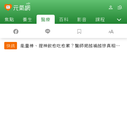
焦點
養生
醫療
百科
影音
課程
退休
能量棒、提神飲愈吃愈累？醫師揭越補越慘真相：
快訊
恐欠下疲勞債