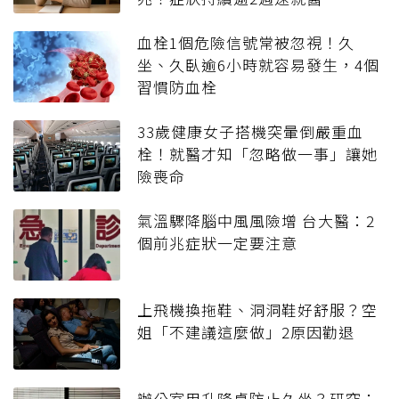
血栓1個危險信號常被忽視！久
坐、久臥逾6小時就容易發生，4個
習慣防血栓
33歲健康女子搭機突暈倒嚴重血
栓！就醫才知「忽略做一事」讓她
險喪命
氣溫驟降腦中風風險增 台大醫：2
個前兆症狀一定要注意
上飛機換拖鞋、洞洞鞋好舒服？空
姐「不建議這麼做」2原因勸退
辦公室用升降桌防止久坐？研究：