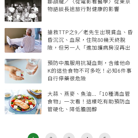
鄒頡龍／〈從電影看醫學〉從東京
物語談長途旅行對健康的影響
搶救TTP之9／老先生出現貧血、昏
昏沉沉、血尿，住院80幾天終脫
險，但另一人「進加護病房沒再出
來過⋯」
預防中風服用抗凝血劑，含維他命
K的這些食物不可多吃！必知6件事
自行停藥很危險
大蒜、燕麥、魚油...「10種清血管
食物」一次看！這樣吃有助預防血
管硬化、降低膽固醇