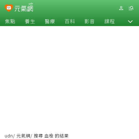
焦點
養生
醫療
百科
影音
課程
退休
udn
/
元氣網
/
搜尋 血栓 的結果