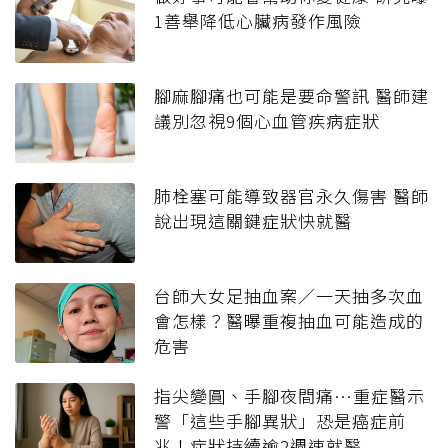
1善舉降低心臟病發作風險
腳麻腳痛也可能是要命警訊 醫師建
議別忽視9個心血管疾病症狀
肺栓塞可能導致器官永久傷害 醫師
說出現這關鍵症狀快就醫
台師大女足抽血案／一天抽多次血
會怎樣？醫曝重複抽血可能造成的
危害
指尖變圓、手腳夜間痛…重症醫示
警「這些手腳異狀」恐是癌症前
兆！症狀持續逾2週速就醫