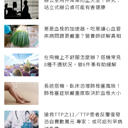
站立式辦公桌可能有害健康
蔥是血栓的加速器，吃蔥讓心血管
疾病問題更嚴重？營養師詳解真相
在飛機上不舒服怎麼辦？搭機常見
8種不適狀況，做6件事有助緩解
長途搭機、臥床恐增肺栓塞風險！
肺栓塞症狀嚴重度取決於血栓大小
搶救TTP之11／TTP患者反覆復發
恐自費數萬元 專家：或可認列罕病