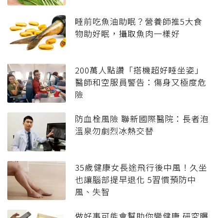
睡前吃魚油助眠？營養師推5大食
物助好眠，攝取魚肉一樣好
200萬人點讚「搭機超好睡坐姿」
醫師和空服員警告：傷身又極度危
險
防血栓風險 聯新國際醫院：長者泡
溫泉勿劇烈冰熱交替
35歲健康女長途飛行後中風！久坐
也讓腦部提早退化 5習慣預防中
風、失智
做好事可能會幫助你變健康 研究曝