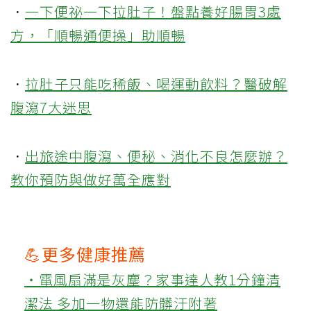
．
一下便祕一下拉肚子！盤點養好腸胃3處
方，「順暢通便操」助順暢
．
拉肚子只能吃稀飯、喝運動飲料？醫破解
腹瀉7大迷思
．
出旅途中腹瀉、便秘、消化不良怎麼辦？
教你預防與做好萬全應對
💪更多健康推薦
‧電風扇滿是灰塵？家事達人教1分鐘清
潔法 多加一物還能防髒汙附著