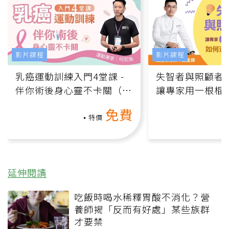
影片課程
影片課程
乳癌運動訓練入門4堂課 -
失智者與照顧者
伴你術後身心靈不卡關（線
讓專家用一根棍
上影音課）
何逆轉退化大腦
免費
課）
特價
延伸閱讀
吃飯時喝水稀釋胃酸不消化？營
養師揭「反而有好處」某些族群
才要禁