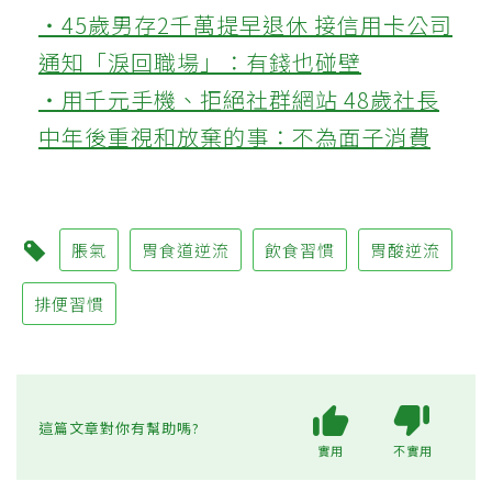
‧45歲男存2千萬提早退休 接信用卡公司
通知「淚回職場」：有錢也碰壁
‧用千元手機、拒絕社群網站 48歲社長
中年後重視和放棄的事：不為面子消費
脹氣
胃食道逆流
飲食習慣
胃酸逆流
排便習慣
這篇文章對你有幫助嗎?
實用
不實用