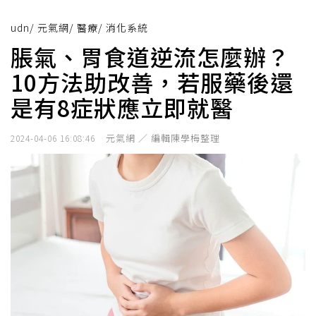
udn
/
元氣網
/
醫療
/
消化系統
脹氣、胃食道逆流怎麼辦？
10方法助改善，若服藥後還
是有8症狀應立即就醫
元氣網 ／ 編輯陳學梅整理
2024-04-06 16:08:46