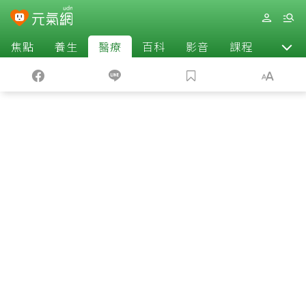
焦點
養生
醫療
百科
影音
課程
退休