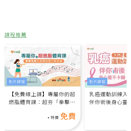
課程推薦
影片課程
影片課程
【免費線上課】專屬你的超
乳癌運動訓練入門
燃脂體育課：超夯「拳擊有
伴你術後身心靈
氧」高壓族在家釋放壓力無
上影音課）
免費
負擔
特價