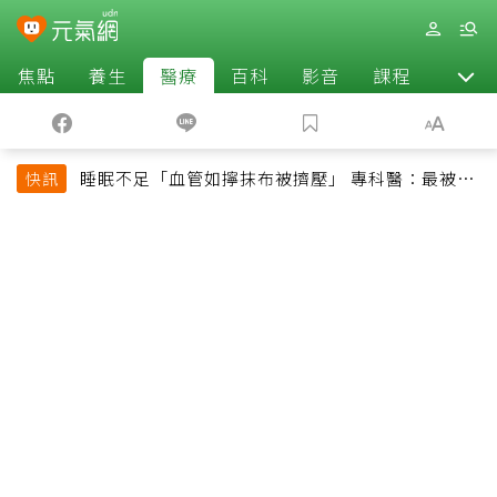
焦點
養生
醫療
百科
影音
課程
退休
睡眠不足「血管如擰抹布被擠壓」 專科醫：最被忽
快訊
略的抗老方法