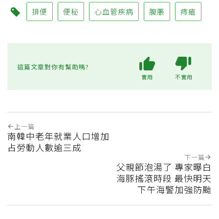
排便
便秘
心血管疾病
腹脹
痔瘡
這篇文章對你有幫助嗎?
實用
不實用
上一篇
南韓中老年就業人口增加
占勞動人數逾三成
下一篇
父親節泡湯了 專家曝白
海豚搖滾時段 最快明天
下午海警加強防颱