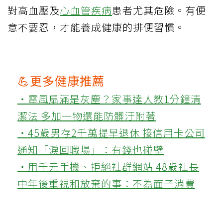
對高血壓及
心血管疾病
患者尤其危險。有便
意不要忍，才能養成健康的排便習慣。
💪更多健康推薦
‧電風扇滿是灰塵？家事達人教1分鐘清
潔法 多加一物還能防髒汙附著
‧45歲男存2千萬提早退休 接信用卡公司
通知「淚回職場」：有錢也碰壁
‧用千元手機、拒絕社群網站 48歲社長
中年後重視和放棄的事：不為面子消費