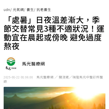
udn
/
元氣網
/
養生
/
抗老養生
「處暑」日夜溫差漸大，季
節交替常見3種不適狀況！運
動宜在晨起或傍晚 避免過度
熬夜
馬光醫療網
馬光醫療網 ／ 簡浚崴／瑞隆馬光中醫診所醫
2025-08-22 08:06:00
師