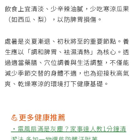
飲食上宜清淡、少辛辣油膩，少吃寒涼瓜果
（如西瓜、梨），以防脾胃損傷。
處暑是炎夏漸退、初秋將至的重要節點。養
生應以「調和脾胃、袪濕清熱」為核心。透
過適當藥膳、穴位調養與生活調整，不僅能
減少季節交替的身體不適，也為迎接秋高氣
爽、乾燥寒涼的環境打下健康基礎。
💪更多健康推薦
‧電風扇滿是灰塵？家事達人教1分鐘清
潔法 多加一物還能防髒汙附著