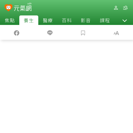
焦點
養生
醫療
百科
影音
課程
退休