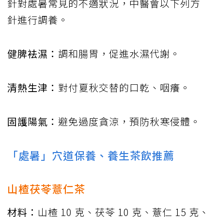
針對處暑常見的不適狀況，中醫會以下列方
針進行調養。
健脾袪濕：
調和腸胃，促進水濕代謝。
清熱生津：
對付夏秋交替的口乾、咽癢。
固護陽氣：
避免過度貪涼，預防秋寒侵體。
「處暑」穴道保養、養生茶飲推薦
山楂茯苓薏仁茶
材料：
山楂 10 克、茯苓 10 克、薏仁 15 克、