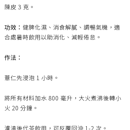
陳皮 3 克。
功效：
健脾化濕、消食解膩、調暢氣機，適
合處暑時飲用以助消化、減輕倦怠。
作法：
薏仁先浸泡 1 小時。
將所有材料加水 800 毫升，大火煮沸後轉小
火 20 分鐘。
濾渣後代茶飲用，可反覆回沖 1-2 次。