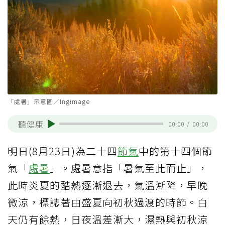
「處暑」示意圖／Ingimage
聽健康
00:00
/
00:00
明日(8月23日)為二十四
節氣
中的第十四個節
氣「
處暑
」。處暑意指「暑氣至此而止」，
此時炎夏的酷熱逐漸退去，氣溫漸降，早晚
微涼，標誌著由盛夏向初秋過渡的時節。白
天仍有餘熱，日夜溫差漸大，濕熱與初秋涼