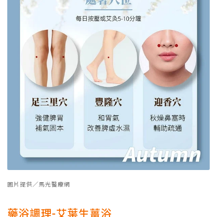
圖片提供／馬光醫療網
藥浴調理-艾葉生薑浴