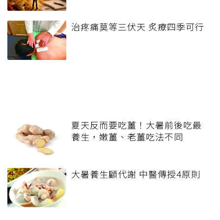
治疼痛莫等三伏天 炙療四季可行
夏天反而要吃薑！大暑前後吃最
養生，嫩薑、老薑吃法不同
大暑養生顧代謝 中醫傳授4原則