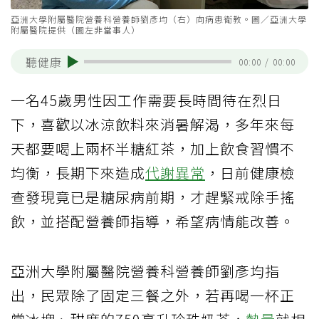
亞洲大學附屬醫院營養科營養師劉彥均（右）向病患衛教。圖／亞洲大學
附屬醫院提供（圖左非當事人）
聽健康
00:00
/
00:00
一名45歲男性因工作需要長時間待在烈日
下，喜歡以冰涼飲料來消暑解渴，多年來每
天都要喝上兩杯半糖紅茶，加上飲食習慣不
均衡，長期下來造成
代謝異常
，日前健康檢
查發現竟已是糖尿病前期，才趕緊戒除手搖
飲，並搭配營養師指導，希望病情能改善。
亞洲大學附屬醫院營養科營養師劉彥均指
出，民眾除了固定三餐之外，若再喝一杯正