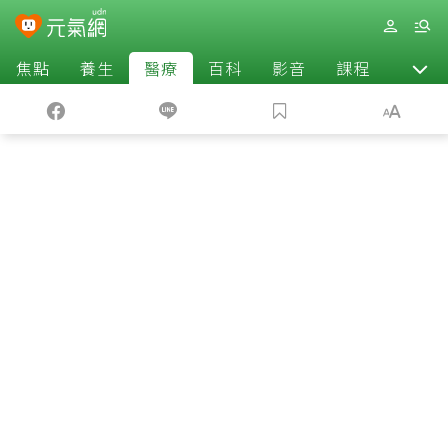
焦點
養生
醫療
百科
影音
課程
退休