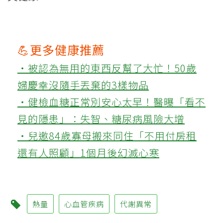
💪更多健康推薦
‧被認為無用的東西反幫了大忙！50歲
婦慶幸沒隨手丟棄的3樣物品
‧健檢血糖正常別安心太早！醫曝「看不
見的隱患」：失智、糖尿病風險大增
‧兒邀84歲寡母搬來同住「不用付房租
還有人照顧」1個月後幻滅心寒
熱量
心血管疾病
代謝異常