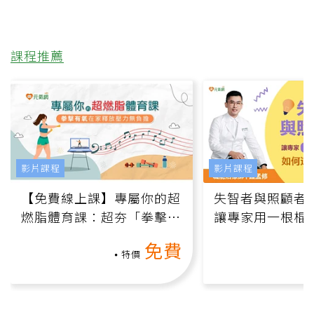
課程推薦
影片課程
影片課程
【免費線上課】專屬你的超
失智者與照顧者
燃脂體育課：超夯「拳擊有
讓專家用一根棍
氧」高壓族在家釋放壓力無
何逆轉退化大腦
免費
負擔
課）
特價