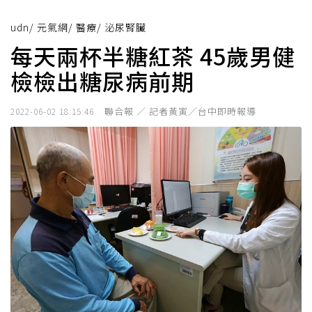
udn
/
元氣網
/
醫療
/
泌尿腎臟
每天兩杯半糖紅茶 45歲男健
檢檢出糖尿病前期
聯合報 ／ 記者黃寅／台中即時報導
2022-06-02 18:15:46