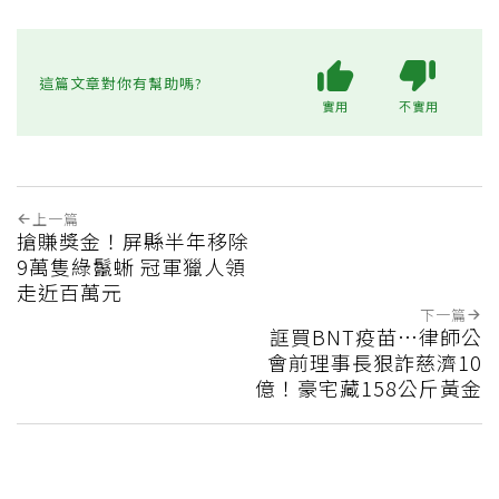
這篇文章對你有幫助嗎?
實用
不實用
上一篇
搶賺獎金！屏縣半年移除
9萬隻綠鬣蜥 冠軍獵人領
走近百萬元
下一篇
誆買BNT疫苗…律師公
會前理事長狠詐慈濟10
億！豪宅藏158公斤黃金