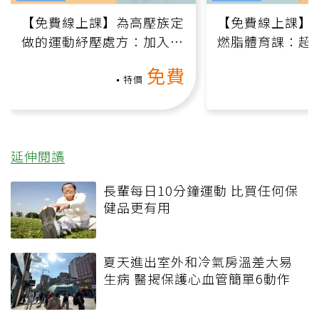
【免費線上課】為高壓族定
【免費線上課】
做的運動紓壓處方：加入行
燃脂體育課：超
動、增肌、互動元素，0基
氧」高壓族在家
免費
礎也能做！
負擔
特價
延伸閱讀
長輩每日10分鐘運動 比買任何保
健品更有用
夏天進出室外和冷氣房溫差大易
生病 醫揭保護心血管簡單6動作