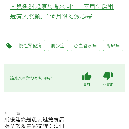
‧兒邀84歲寡母搬來同住「不用付房租
還有人照顧」1個月後幻滅心寒
慢性腎臟病
肌少症
心血管疾病
糖尿病
這篇文章對你有幫助嗎?
實用
不實用
上一篇
飛機延誤還能去逛免稅店
嗎？旅遊專家提醒：這個