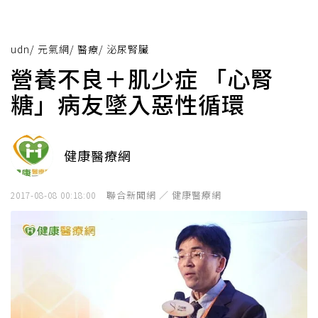
udn
/
元氣網
/
醫療
/
泌尿腎臟
營養不良＋肌少症 「心腎
糖」病友墜入惡性循環
健康醫療網
聯合新聞網 ／ 健康醫療網
2017-08-08 00:18:00