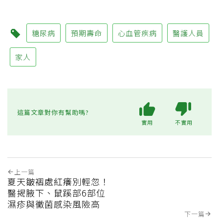
糖尿病
預期壽命
心血管疾病
醫護人員
家人
這篇文章對你有幫助嗎?
實用
不實用
上一篇
夏天皺褶處紅癢別輕忽！
醫揭腋下、鼠蹊部6部位
濕疹與黴菌感染風險高
下一篇