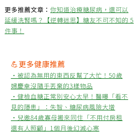
更多推薦文章：
你知道治療糖尿病，還可以
延緩洗腎嗎？【逆轉迷思】糖友不可不知的 5
件事！
💪更多健康推薦
‧被認為無用的東西反幫了大忙！50歲
婦慶幸沒隨手丟棄的3樣物品
‧健檢血糖正常別安心太早！醫曝「看不
見的隱患」：失智、糖尿病風險大增
‧兒邀84歲寡母搬來同住「不用付房租
還有人照顧」1個月後幻滅心寒