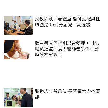
父親節別只看體重 醫師提醒男性
腰圍逾90公分恐藏三高危機
體重無故下降別只當變瘦，可能
暗藏這些疾病！醫師告訴你什麼
時候該就醫？
聽損增失智風險 長輩量六力揪警
訊