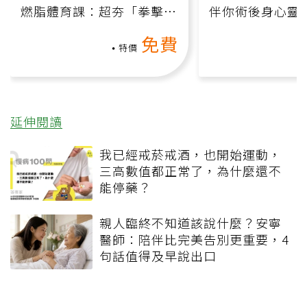
燃脂體育課：超夯「拳擊有
伴你術後身心靈
氧」高壓族在家釋放壓力無
上影音課）
免費
負擔
特價
延伸閱讀
我已經戒菸戒酒，也開始運動，
三高數值都正常了，為什麼還不
能停藥？
親人臨終不知道該說什麼？安寧
醫師：陪伴比完美告別更重要，4
句話值得及早說出口