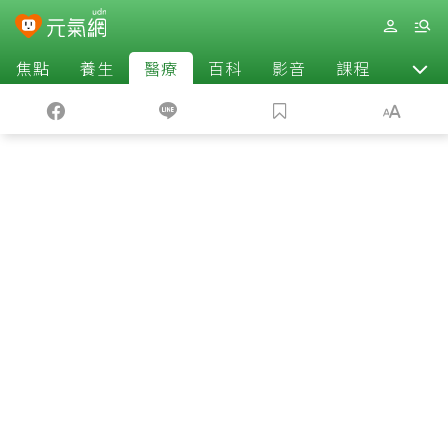
焦點
養生
醫療
百科
影音
課程
退休