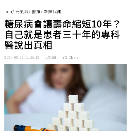
udn
/
元氣網
/
醫療
/
新陳代謝
糖尿病會讓壽命縮短10年？
自己就是患者三十年的專科
醫說出真相
元氣網 ／ YS Chen
2025-05-08 11:36:12