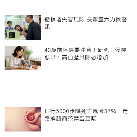
聽損增失智風險 長輩量六力揪警
訊
40歲前停經要注意！研究：停經
愈早，高血壓風險恐增加
日行5000步降死亡風險37% 走
路換超商茶葉蛋豆漿