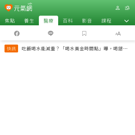
焦點
養生
醫療
百科
影音
課程
退休
吃飯喝水能減重？「喝水黃金時間點」曝，喝錯時
快訊
機反而吃更多