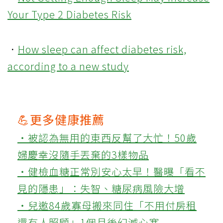
Your Type 2 Diabetes Risk
．
How sleep can affect diabetes risk,
according to a new study
💪更多健康推薦
‧被認為無用的東西反幫了大忙！50歲
婦慶幸沒隨手丟棄的3樣物品
‧健檢血糖正常別安心太早！醫曝「看不
見的隱患」：失智、糖尿病風險大增
‧兒邀84歲寡母搬來同住「不用付房租
還有人照顧」1個月後幻滅心寒