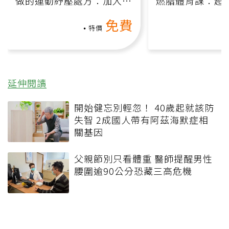
做的運動紓壓處方：加入行
燃脂體育課：超
動、增肌、互動元素，0基
氧」高壓族在家
免費
礎也能做！
負擔
特價
延伸閱讀
開始健忘別輕忽！ 40歲起就該防
失智 2成國人帶有阿茲海默症相
關基因
父親節別只看體重 醫師提醒男性
腰圍逾90公分恐藏三高危機