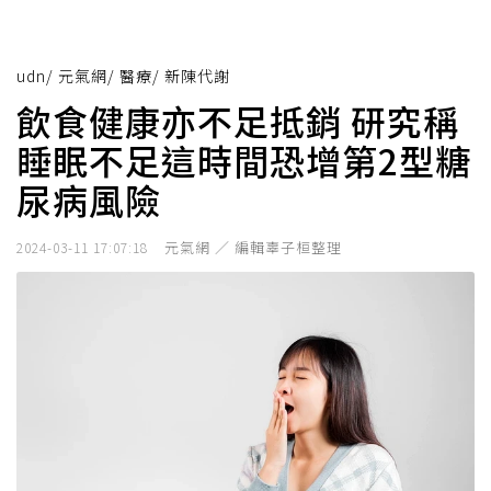
udn
/
元氣網
/
醫療
/
新陳代謝
飲食健康亦不足抵銷 研究稱
睡眠不足這時間恐增第2型糖
尿病風險
元氣網 ／ 編輯辜子桓整理
2024-03-11 17:07:18