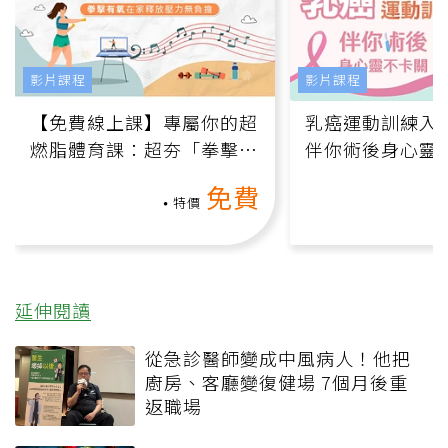
影片課程
影片課程
【免費線上課】專屬你的超
乳癌運動訓練入門
燃脂體育課：超夯「拳擊有
伴你術後身心靈
氧」高壓族在家釋放壓力無
上影音課）
免費
負擔
特價
延伸閱讀
從急診醫師變成中風病人！他把
廚房、客廳變復健場 7個月後重
返職場