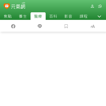
焦點
養生
醫療
百科
影音
課程
退休