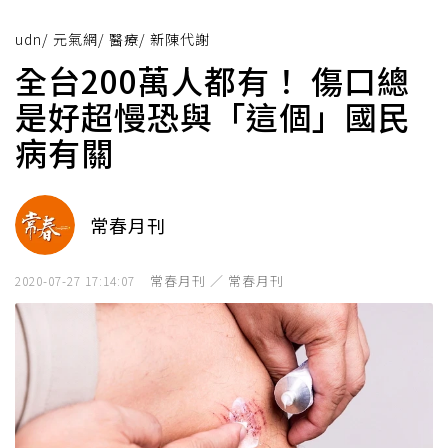
udn
/
元氣網
/
醫療
/
新陳代謝
全台200萬人都有！ 傷口總
是好超慢恐與「這個」國民
病有關
常春月刊
常春月刊 ／ 常春月刊
2020-07-27 17:14:07