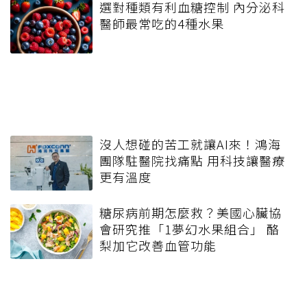
選對種類有利血糖控制 內分泌科
醫師最常吃的4種水果
沒人想碰的苦工就讓AI來！鴻海
團隊駐醫院找痛點 用科技讓醫療
更有溫度
糖尿病前期怎麼救？美國心臟協
會研究推「1夢幻水果組合」 酪
梨加它改善血管功能