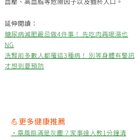
血壓、高血脂等危險因子以及抽菸人口。
延伸閱讀：
糖尿病減肥最忌做4件事！ 先吃肉再喝湯也
NG
洗腎前多數人都罹這3種病！ 別等身體有警訊
才想到要預防
💪更多健康推薦
‧電風扇滿是灰塵？家事達人教1分鐘清