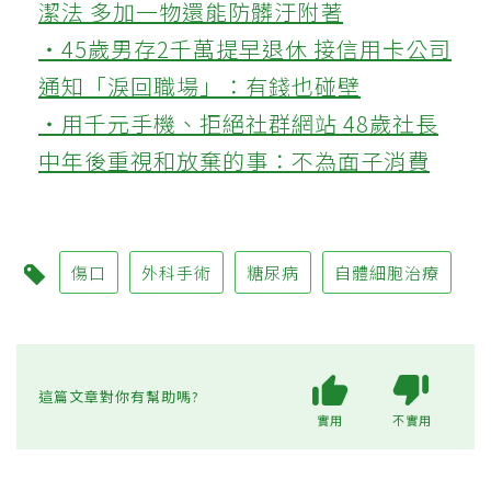
潔法 多加一物還能防髒汙附著
‧45歲男存2千萬提早退休 接信用卡公司
通知「淚回職場」：有錢也碰壁
‧用千元手機、拒絕社群網站 48歲社長
中年後重視和放棄的事：不為面子消費
傷口
外科手術
糖尿病
自體細胞治療
這篇文章對你有幫助嗎?
實用
不實用