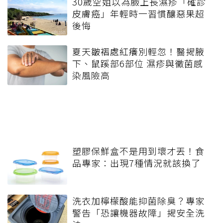
30歲空姐以為臉上長濕疹「確診
皮膚癌」年輕時一習慣釀惡果超
後悔
夏天皺褶處紅癢別輕忽！醫揭腋
下、鼠蹊部6部位 濕疹與黴菌感
染風險高
塑膠保鮮盒不是用到壞才丟！食
品專家：出現7種情況就該換了
洗衣加檸檬酸能抑菌除臭？專家
警告「恐讓機器故障」揭安全洗