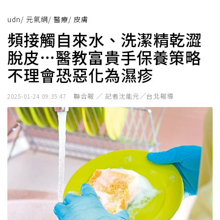
udn
/
元氣網
/
醫療
/
皮膚
頻接觸自來水、洗潔精乾澀
脫皮…醫教富貴手保養策略
不理會恐惡化為濕疹
聯合報 ／ 記者沈能元／台北報導
2025-01-24 09:35:47