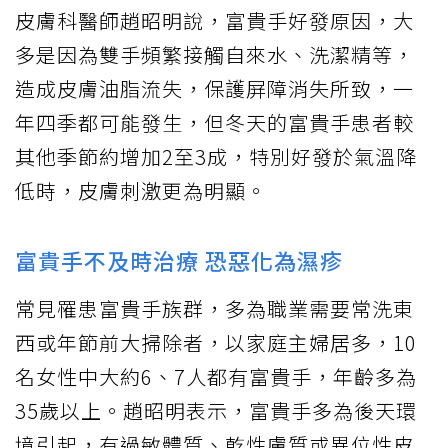
皮膚科醫師趙昭明說，富貴手好發原因，大
多是因為雙手頻繁接觸自來水、洗潔精等，
造成皮膚油脂流失，保護屏障消失所致，一
年四季都可能發生，但冬天的富貴手患者較
其他季節約增加2至3成，特別好發於氣溫降
低時，皮膚刺激更為明顯。
富貴手不及時治療 恐惡化為濕疹
常見罹患富貴手族群，多為職業需要常洗東
西或年節前大掃除者，以家庭主婦居多，10
名女性中大約6、7人都有富貴手，年齡多為
35歲以上。趙昭明表示，富貴手多為後天環
境引起，有過敏體質、乾性膚質或異位性皮