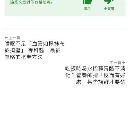
這篇文章對你有幫助嗎?
實用
不實用
上一篇
睡眠不足「血管如擰抹布
被擠壓」 專科醫：最被
忽略的抗老方法
下一篇
吃飯時喝水稀釋胃酸不消
化？營養師揭「反而有好
處」某些族群才要禁