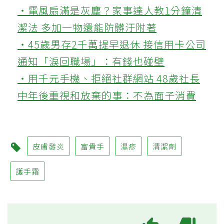
‧電風扇滿是灰塵？家事達人教1分鐘清
潔法 多加一物還能防髒汙附著
‧45歲男存2千萬提早退休 接信用卡公司
通知「淚回職場」：有錢也碰壁
‧用千元手機、拒絕社群網站 48歲社長
中年後重視和放棄的事：不為面子消費
皮膚發炎
富貴手
濕疹
清潔劑
護手霜