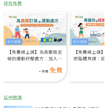
課程推薦
影片課程
影片課程
【免費線上課】為高壓族定
【免費線上課】
做的運動紓壓處方：加入行
燃脂體育課：超
動、增肌、互動元素，0基
氧」高壓族在家
免費
礎也能做！
負擔
特價
延伸閱讀