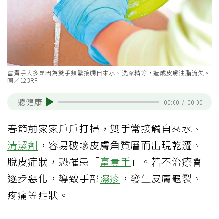
富貴手大多是因為雙手頻繁接觸自來水、洗潔精等，造成皮膚油脂流失。
圖／123RF
聽健康
00:00
/
00:00
春節前家家戶戶打掃，雙手常接觸自來水、
清潔劑
，容易破壞皮膚角質層而出現乾澀、
脫皮症狀，恐罹患「
富貴手
」。若不治療會
逐步惡化，導致手部
濕疹
，發生皮膚龜裂、
疼痛等症狀。