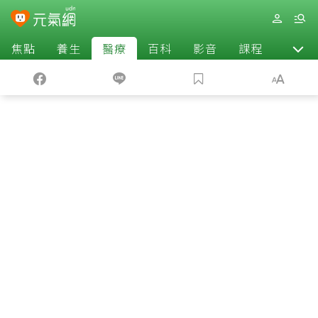
焦點
養生
醫療
百科
影音
課程
退休