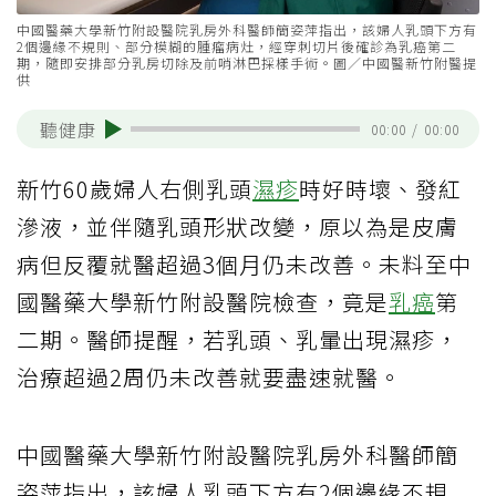
中國醫藥大學新竹附設醫院乳房外科醫師簡姿萍指出，該婦人乳頭下方有
2個邊緣不規則、部分模糊的腫瘤病灶，經穿刺切片後確診為乳癌第二
期，隨即安排部分乳房切除及前哨淋巴採樣手術。圖／中國醫新竹附醫提
供
聽健康
00:00
/
00:00
新竹60歲婦人右側乳頭
濕疹
時好時壞、發紅
滲液，並伴隨乳頭形狀改變，原以為是皮膚
病但反覆就醫超過3個月仍未改善。未料至中
國醫藥大學新竹附設醫院檢查，竟是
乳癌
第
二期。醫師提醒，若乳頭、乳暈出現濕疹，
治療超過2周仍未改善就要盡速就醫。
中國醫藥大學新竹附設醫院乳房外科醫師簡
姿萍指出，該婦人乳頭下方有2個邊緣不規