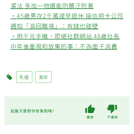
潔法 多加一物還能防髒汙附著
‧45歲男存2千萬提早退休 接信用卡公司
通知「淚回職場」：有錢也碰壁
‧用千元手機、拒絕社群網站 48歲社長
中年後重視和放棄的事：不為面子消費
乳癌
濕疹
這篇文章對你有幫助嗎?
實用
不實用