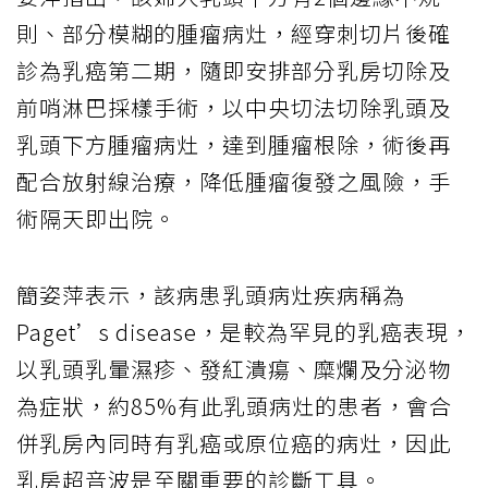
則、部分模糊的腫瘤病灶，經穿刺切片後確
診為乳癌第二期，隨即安排部分乳房切除及
前哨淋巴採樣手術，以中央切法切除乳頭及
乳頭下方腫瘤病灶，達到腫瘤根除，術後再
配合放射線治療，降低腫瘤復發之風險，手
術隔天即出院。
簡姿萍表示，該病患乳頭病灶疾病稱為
Paget’s disease，是較為罕見的乳癌表現，
以乳頭乳暈濕疹、發紅潰瘍、糜爛及分泌物
為症狀，約85%有此乳頭病灶的患者，會合
併乳房內同時有乳癌或原位癌的病灶，因此
乳房超音波是至關重要的診斷工具。