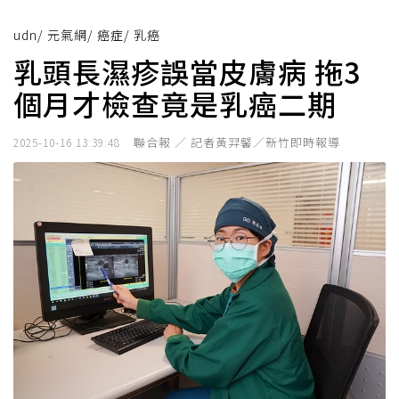
udn
/
元氣網
/
癌症
/
乳癌
乳頭長濕疹誤當皮膚病 拖3
個月才檢查竟是乳癌二期
聯合報 ／ 記者黃羿馨／新竹即時報導
2025-10-16 13:39:48