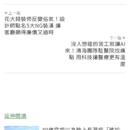
上一篇
花大錢裝修反變俗氣！設
計師點名5大NG裝潢 讓
客廳顯得廉價又過時
下一篇
沒人想碰的苦工就讓AI
來！鴻海團隊駐醫院找痛
點 用科技讓醫療更有溫
度
延伸閱讀
30歲空姐以為臉上長濕疹「確診