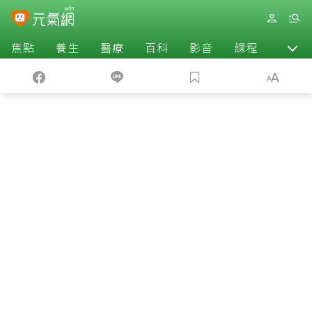
焦點
養生
醫療
百科
影音
課程
退休