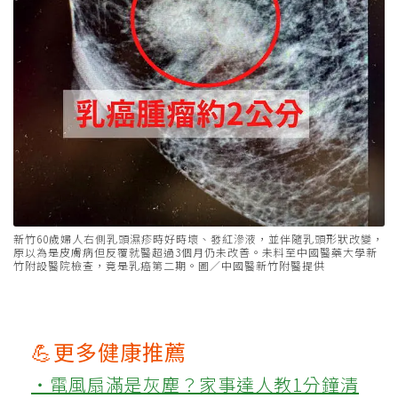
新竹60歲婦人右側乳頭濕疹時好時壞、發紅滲液，並伴隨乳頭形狀改變，
原以為是皮膚病但反覆就醫超過3個月仍未改善。未料至中國醫藥大學新
竹附設醫院檢查，竟是乳癌第二期。圖／中國醫新竹附醫提供
💪更多健康推薦
‧電風扇滿是灰塵？家事達人教1分鐘清