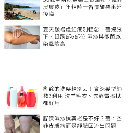
皮膚癌」年輕時一習慣釀惡果超
後悔
夏天皺褶處紅癢別輕忽！醫揭腋
下、鼠蹊部6部位 濕疹與黴菌感
染風險高
剩餘的洗髮精別丟！資深髮型師
教3利用 洗羊毛衣、去靜電擦拭
都好用
腳踝濕疹擦藥老是不好？醫：空
非皮膚病而是靜脈回流出問題