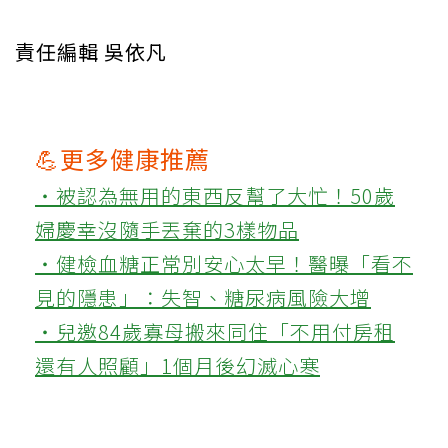
責任編輯 吳依凡
💪更多健康推薦
‧被認為無用的東西反幫了大忙！50歲
婦慶幸沒隨手丟棄的3樣物品
‧健檢血糖正常別安心太早！醫曝「看不
見的隱患」：失智、糖尿病風險大增
‧兒邀84歲寡母搬來同住「不用付房租
還有人照顧」1個月後幻滅心寒