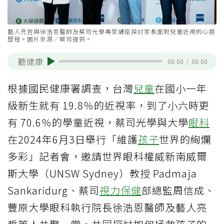
藝人亮哲與徐浩恩醫師及蔡司光學專家講座探討家長面對兒童近視的心路
歷程。圖片來源／蔡司提供。
聽健康
00:00
/
00:00
根據國民健康署調查，台灣
兒童
在國小一年
級新生就有 19.8％的近視率，到了小六時更
有 70.6％的學童近視，蔡司光學與大學
眼科
在2024年6月3日舉行「維護
孩子
世界的絢爛
多彩」記者會，邀請世界眼科權威新南威爾
斯大學（UNSW Sydney）教授 Padmaja
Sankaridurg、蔡司
視力保健
部總監周信成、
豐原大學眼科執行院長徐浩恩醫師及藝人亮