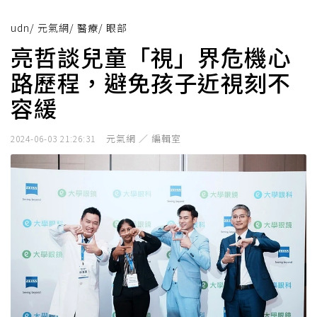
udn
/
元氣網
/
醫療
/
眼部
亮哲談兒童「視」界危機心
路歷程，避免孩子近視刻不
容緩
元氣網 ／ 編輯室
2024-06-03 21:26:31