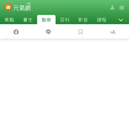
焦點
養生
醫療
百科
影音
課程
退休