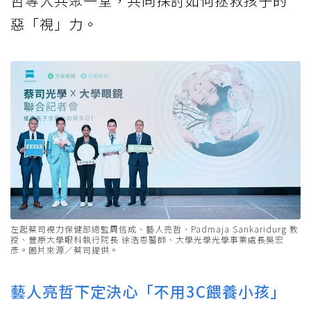
哲等人共聚一堂，共同探討如何拯救孩子的
惡「視」力。
左起蔡司視力保健部總監周信成、藝人亮哲、Padmaja Sankaridurg 教
授、豐原大學眼科執行院長 徐浩恩醫師、大學光學光學事業處長吳宏
彥。圖片來源／蔡司提供。
藝人亮哲下定決心「不用3C餵養小孩」