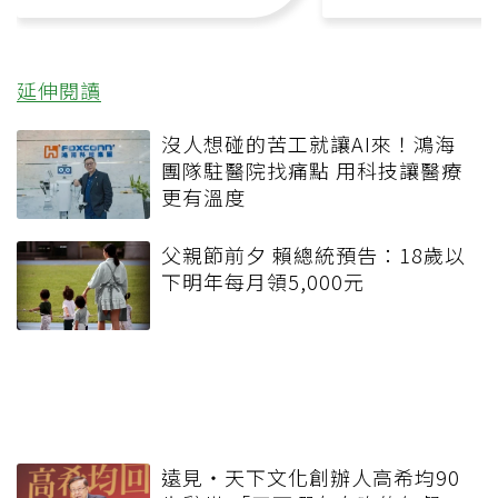
延伸閱讀
沒人想碰的苦工就讓AI來！鴻海
團隊駐醫院找痛點 用科技讓醫療
更有溫度
父親節前夕 賴總統預告：18歲以
下明年每月領5,000元
遠見‧天下文化創辦人高希均90