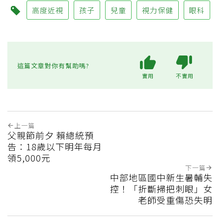
高度近視
孩子
兒童
視力保健
眼科
這篇文章對你有幫助嗎?
實用
不實用
上一篇
父親節前夕 賴總統預
告：18歲以下明年每月
領5,000元
下一篇
中部地區國中新生暑輔失
控！「折斷掃把刺眼」女
老師受重傷恐失明