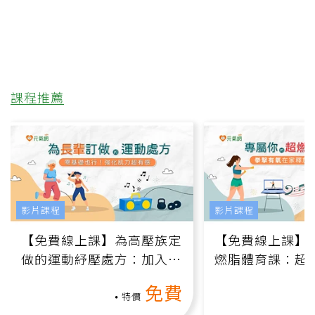
課程推薦
影片課程
影片課程
【免費線上課】為高壓族定
【免費線上課】
做的運動紓壓處方：加入行
燃脂體育課：超
動、增肌、互動元素，0基
氧」高壓族在家
免費
礎也能做！
負擔
特價