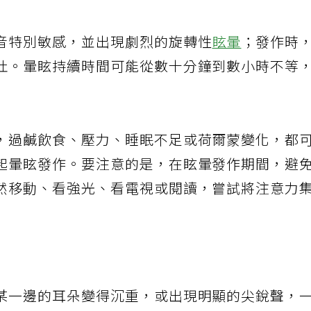
音特別敏感，並出現劇烈的旋轉性
眩暈
；發作時
吐。暈眩持續時間可能從數十分鐘到數小時不等
，過鹹飲食、壓力、睡眠不足或荷爾蒙變化，都
起暈眩發作。要注意的是，在眩暈發作期間，避
然移動、看強光、看電視或閱讀，嘗試將注意力
某一邊的耳朵變得沉重，或出現明顯的尖銳聲，