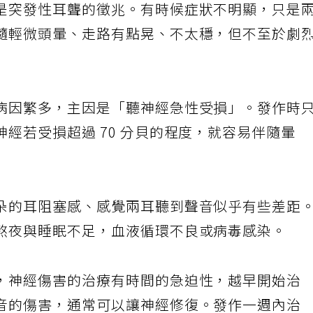
是突發性耳聾的徵兆。有時候症狀不明顯，只是
隨輕微頭暈、走路有點晃、不太穩，但不至於劇
病因繁多，主因是「聽神經急性受損」。發作時
經若受損超過 70 分貝的程度，就容易伴隨暈
朵的耳阻塞感、感覺兩耳聽到聲音似乎有些差距
熬夜與睡眠不足，血液循環不良或病毒感染。
，神經傷害的治療有時間的急迫性，越早開始治