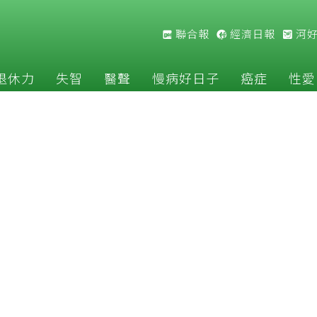
聯合報
經濟日報
河
退休力
失智
醫聲
慢病好日子
癌症
性愛