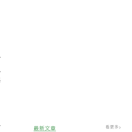
，
，
可
免
集
一
看更多
最新文章