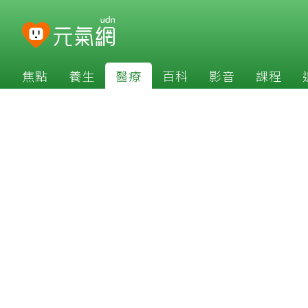
焦點
養生
醫療
百科
影音
課程