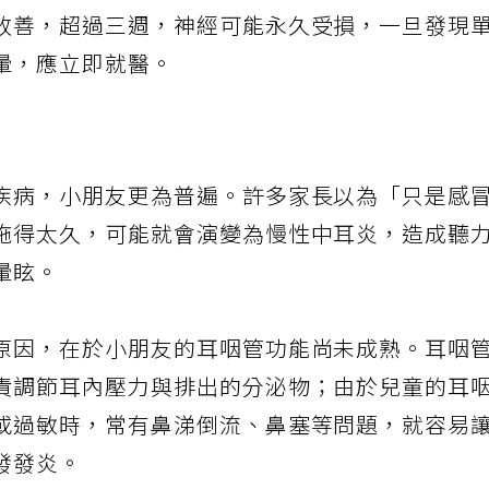
音的傷害，通常可以讓神經修復。發作一週內治
改善，超過三週，神經可能永久受損，一旦發現
暈，應立即就醫。
疾病，小朋友更為普遍。許多家長以為「只是感
拖得太久，可能就會演變為慢性中耳炎，造成聽
暈眩。
原因，在於小朋友的耳咽管功能尚未成熟。耳咽
責調節耳內壓力與排出的分泌物；由於兒童的耳
或過敏時，常有鼻涕倒流、鼻塞等問題，就容易
發發炎。