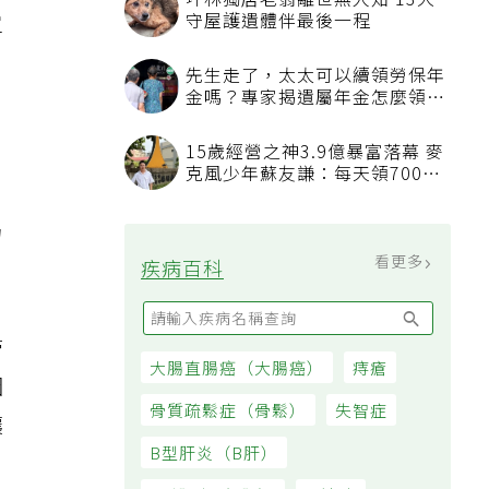
坪林獨居老翁離世無人知 13犬
單
守屋護遺體伴最後一程
先生走了，太太可以續領勞保年
金嗎？專家揭遺屬年金怎麼領，
看順位還要看資格
15歲經營之神3.9億暴富落幕 麥
克風少年蘇友謙：每天領700元
冒
過日子
力
看更多
疾病百科
管
大腸直腸癌（大腸癌）
痔瘡
咽
骨質疏鬆症（骨鬆）
失智症
讓
B型肝炎（B肝）