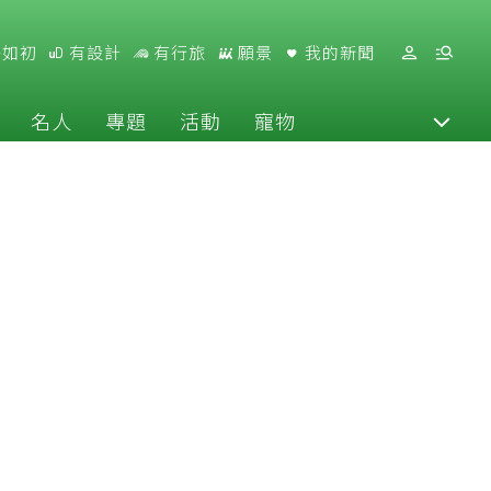
好如初
有設計
有行旅
願景
我的新聞
名人
專題
活動
寵物