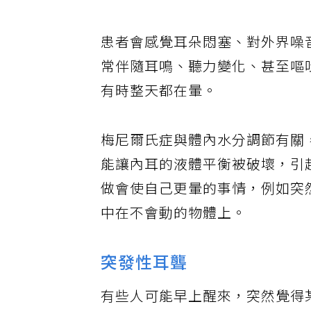
患者會感覺耳朵悶塞、對外界噪
常伴隨耳鳴、聽力變化、甚至嘔
有時整天都在暈。
梅尼爾氏症與體內水分調節有關
能讓內耳的液體平衡被破壞，引
做會使自己更暈的事情，例如突
中在不會動的物體上。
突發性耳聾
有些人可能早上醒來，突然覺得