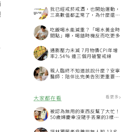
兩
我已經戒菸戒酒，也開始運動，
烈
三高數值都正常了，為什麼還不
能停藥？
吃飯喝水能減重？「喝水黃金時
間點」曝，喝錯時機反而吃更多
只
通膨壓力未減 7月物價CPI年增
率2.54% 連三個月破警戒線
親人臨終不知道該說什麼？安寧
醫師：陪伴比完美告別更重要，
4句話值得及早說出口
。
看更多
大家都在看
被認為無用的東西反幫了大忙！
50歲婦慶幸沒隨手丟棄的3樣物
品