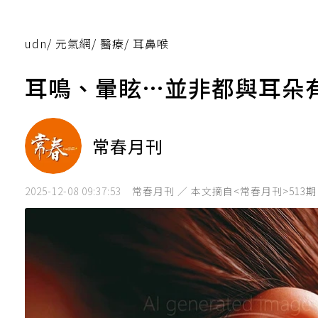
udn
/
元氣網
/
醫療
/
耳鼻喉
耳鳴、暈眩…並非都與耳朵有
常春月刊
2025-12-08 09:37:53
常春月刊 ／ 本文摘自<常春月刊>513