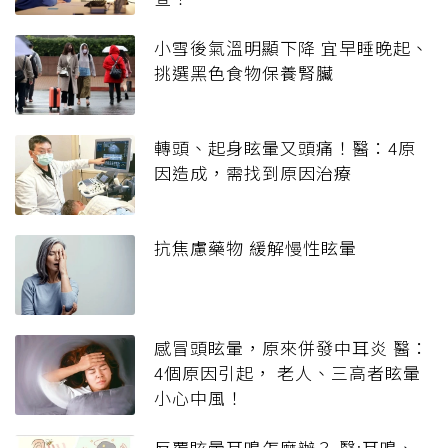
小雪後氣溫明顯下降 宜早睡晚起、
挑選黑色食物保養腎臟
轉頭、起身眩暈又頭痛！醫：4原
因造成，需找到原因治療
抗焦慮藥物 緩解慢性眩暈
感冒頭眩暈，原來併發中耳炎 醫：
4個原因引起， 老人、三高者眩暈
小心中風！
反覆眩暈耳鳴怎麼辦？ 醫:耳鳴、