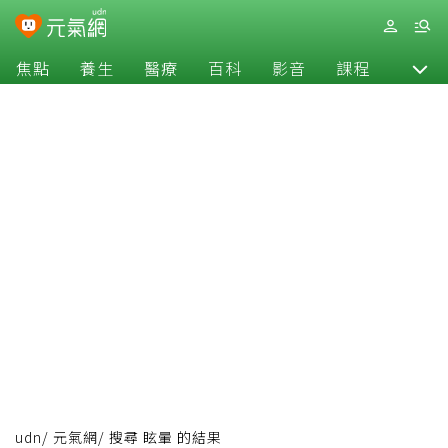
焦點
養生
醫療
百科
影音
課程
退休
udn
/
元氣網
/
搜尋 眩暈 的結果