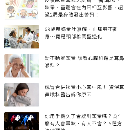
眩暈、重聽會在內耳相互影響，超
過2周是身體發出警訊！
69歲農婦暈吐無解、止痛藥不離
身…竟是頸部椎間盤退化
動不動就頭暈 該看心臟科還是耳鼻
喉科？
感冒合併眩暈小心耳中風！ 資深耳
鼻喉科醫告訴你原因
你用手機久了會感到頭暈嗎？為什
麼有人會暈眩、有人不會？ 5種方