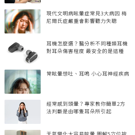
現代文明病眩暈症常見3大病因 梅
尼爾氏症嚴重會影響聽力失聰
耳機怎麼選？醫分析不同種類耳機
對耳朵傷害程度 最安全的是這種
常眩暈想吐、耳鳴 小心耳神經疾病
經常感到頭暈？專家教你簡單2方
法判斷是由哪隻耳朵所引起
天氣變化大容易眩暈 圖解5穴位按