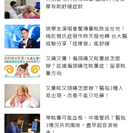
摩有助舒緩症狀
張學友演唱會驚傳暈眩跌坐在地！
梅尼爾氏症發作時天旋地轉 台大醫
經驗分享「這樣做」能舒緩
又痛又暈！偏頭痛又眩暈該怎麼
辦？認識偏頭痛性眩暈症：留意眩
暈方向
又暈眩又頭痛怎麼辦？醫指3種人
易出現，改善不能只吃藥！
常眩暈可能血栓、中風警訊？醫指
3情況共同風險，盡早超音波檢
查！