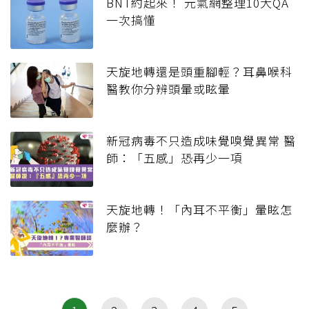
BNT約起來！ 元氣網整理10大QA
一次搞懂
天旋地轉還是頭重腳輕？耳鼻喉科
醫教你分辨頭暈或眩暈
新冠病毒不只造成味覺嗅覺異常 醫
師：「五感」恐再少一項
天旋地轉！「內耳不平衡」暈眩怎
麼辦？