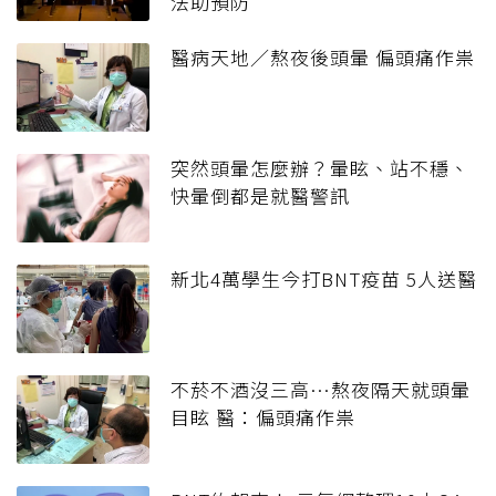
法助預防
醫病天地／熬夜後頭暈 偏頭痛作祟
突然頭暈怎麼辦？暈眩、站不穩、
快暈倒都是就醫警訊
新北4萬學生今打BNT疫苗 5人送醫
不菸不酒沒三高…熬夜隔天就頭暈
目眩 醫：偏頭痛作祟