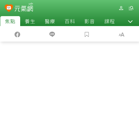
焦點
養生
醫療
百科
影音
課程
退休