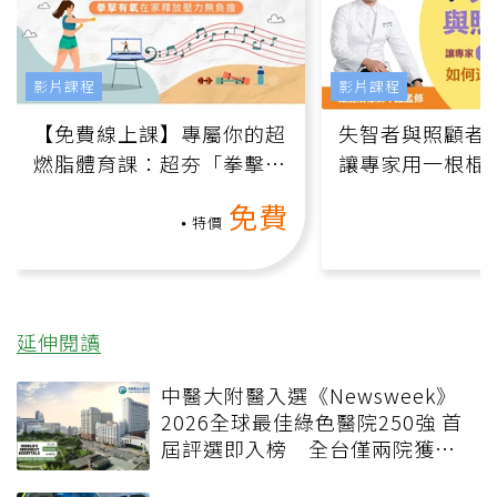
影片課程
影片課程
【免費線上課】專屬你的超
失智者與照顧者
燃脂體育課：超夯「拳擊有
讓專家用一根棍
氧」高壓族在家釋放壓力無
何逆轉退化大腦
免費
負擔
課）
特價
延伸閱讀
中醫大附醫入選《Newsweek》
2026全球最佳綠色醫院250強 首
屆評選即入榜 全台僅兩院獲
選 四葉績效指標居台灣最佳