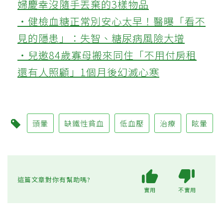
婦慶幸沒隨手丟棄的3樣物品
‧健檢血糖正常別安心太早！醫曝「看不
見的隱患」：失智、糖尿病風險大增
‧兒邀84歲寡母搬來同住「不用付房租
還有人照顧」1個月後幻滅心寒
頭暈
缺鐵性貧血
低血壓
治療
眩暈
這篇文章對你有幫助嗎?
實用
不實用