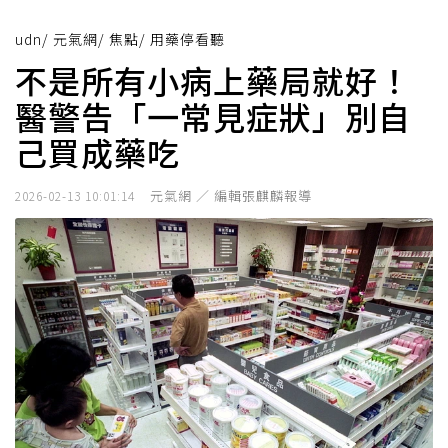
udn
/
元氣網
/
焦點
/
用藥停看聽
不是所有小病上藥局就好！
醫警告「一常見症狀」別自
己買成藥吃
元氣網 ／ 編輯張麒麟報導
2026-02-13 10:01:14