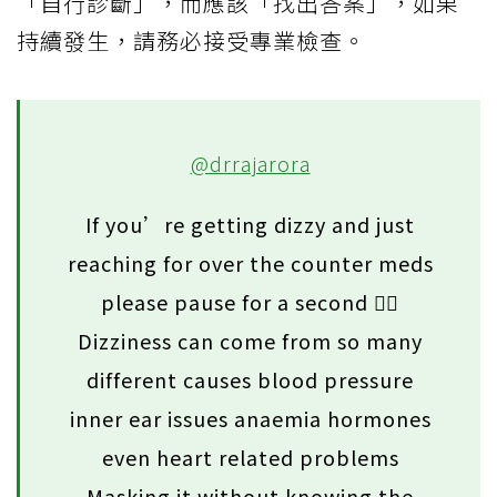
「自行診斷」，而應該「找出答案」，如果
持續發生，請務必接受專業檢查。
@drrajarora
If you’re getting dizzy and just
reaching for over the counter meds
please pause for a second 😮‍💨
Dizziness can come from so many
different causes blood pressure
inner ear issues anaemia hormones
even heart related problems
Masking it without knowing the