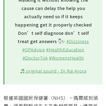
cause can delay the help you
actually need so if it keeps
happening get it properly checked
Don’t self diagnose don’t self
treat get answers 👇✨
#Dizziness
#GPAdvice
#HealthEducation
#DoctorTok
#WomensHealth
♬ original sound - Dr Raj Arora
根據英國國民保健署（NHS），偶爾感到頭
暈、頭重腳輕或失去平衡相當常見，通常並