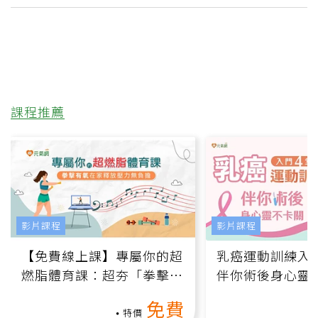
課程推薦
影片課程
影片課程
【免費線上課】專屬你的超
乳癌運動訓練入門
燃脂體育課：超夯「拳擊有
伴你術後身心靈
氧」高壓族在家釋放壓力無
上影音課）
免費
負擔
特價