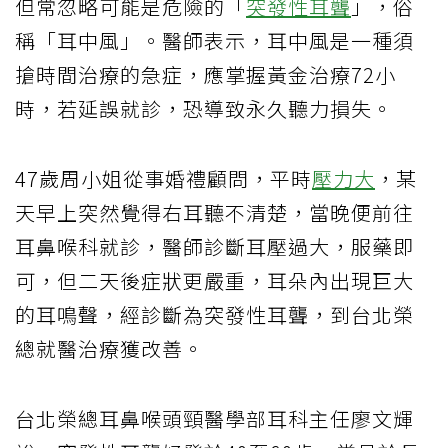
但常忽略可能是危險的「
突發性耳聾
」，俗
稱「耳中風」。醫師表示，耳中風是一種須
搶時間治療的急症，應掌握黃金治療72小
時，若延誤就診，恐導致永久聽力損失。
47歲周小姐從事婚禮顧問，平時
壓力大
，某
天早上突然覺得右耳聽不清楚，當晚便前往
耳鼻喉科就診，醫師診斷耳壓過大，服藥即
可，但二天後症狀更嚴重，耳朵內出現巨大
的耳鳴聲，經診斷為突發性耳聾，到台北榮
總就醫治療獲改善。
台北榮總耳鼻喉頭頸醫學部耳科主任廖文輝