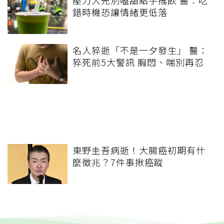
壓力大先別嗑甜點手搖飲 醫：吃
錯時機恐讓情緒更低落
名人猝逝「不是一夕發生」 醫：
猝死前5大警訊 胸悶、喘別再忍
東野圭吾病逝！大腸癌初期有什
麼徵兆？7件事揪癌蹤