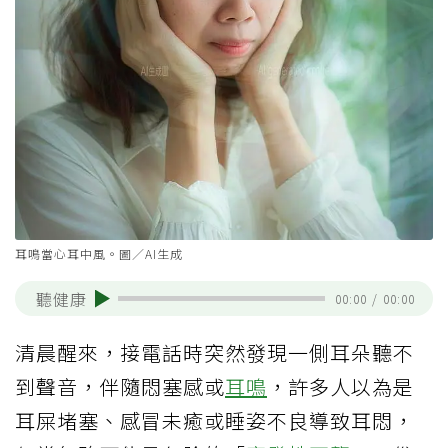
耳鳴當心耳中風。圖／AI生成
聽健康
00:00
/
00:00
清晨醒來，接電話時突然發現一側耳朵聽不
到聲音，伴隨悶塞感或
耳鳴
，許多人以為是
耳屎堵塞、感冒未癒或睡姿不良導致耳悶，