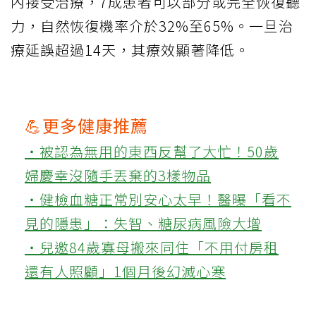
內接受治療，7成患者可以部分或完全恢復聽
力，自然恢復機率介於32%至65%。一旦治
療延誤超過14天，其療效顯著降低。
💪更多健康推薦
‧被認為無用的東西反幫了大忙！50歲
婦慶幸沒隨手丟棄的3樣物品
‧健檢血糖正常別安心太早！醫曝「看不
見的隱患」：失智、糖尿病風險大增
‧兒邀84歲寡母搬來同住「不用付房租
還有人照顧」1個月後幻滅心寒