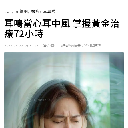
udn
/
元氣網
/
醫療
/
耳鼻喉
耳鳴當心耳中風 掌握黃金治
療72小時
聯合報 ／ 記者沈能元／台北報導
2025-05-22 09:30:25