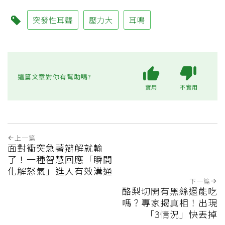
突發性耳聾
壓力大
耳鳴
這篇文章對你有幫助嗎?
實用
不實用
上一篇
面對衝突急著辯解就輸
了！一種智慧回應「瞬間
化解怒氣」進入有效溝通
下一篇
酪梨切開有黑絲還能吃
嗎？專家揭真相！出現
「3情況」快丟掉