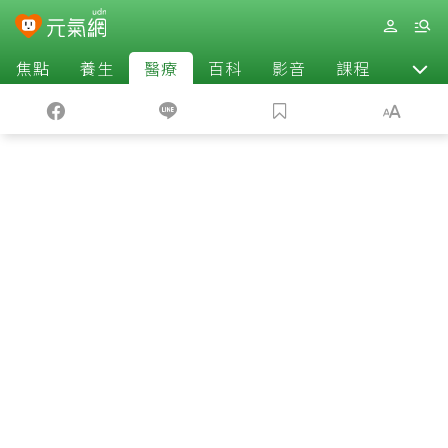
焦點
養生
醫療
百科
影音
課程
退休