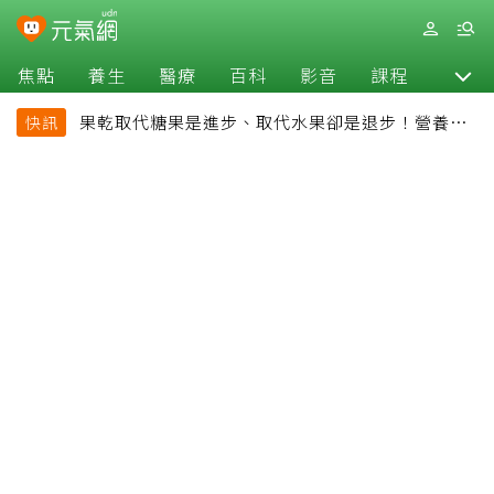
焦點
養生
醫療
百科
影音
課程
退休
果乾取代糖果是進步、取代水果卻是退步！營養師
快訊
揭果乾堅果常見健康陷阱