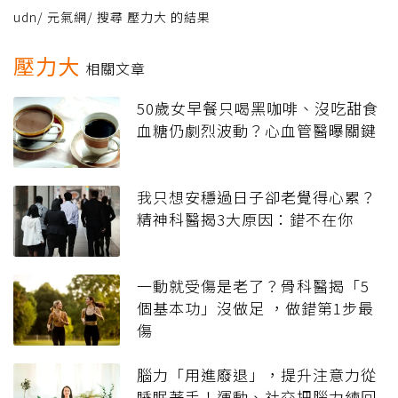
udn
/
元氣網
/
搜尋 壓力大 的結果
壓力大
相關文章
50歲女早餐只喝黑咖啡、沒吃甜食
血糖仍劇烈波動？心血管醫曝關鍵
我只想安穩過日子卻老覺得心累？
精神科醫揭3大原因：錯不在你
一動就受傷是老了？骨科醫揭「5
個基本功」沒做足 ，做錯第1步最
傷
腦力「用進廢退」，提升注意力從
睡眠著手！運動、社交把腦力練回