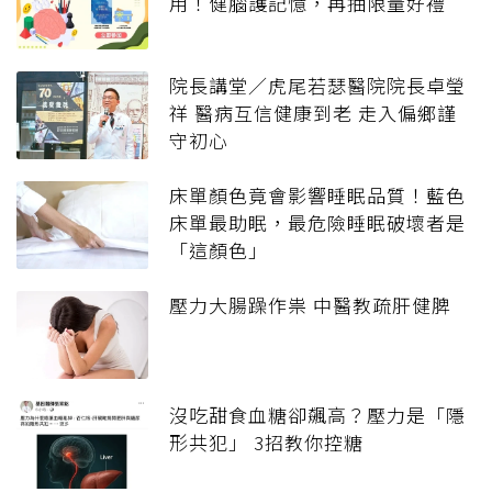
用！健腦護記憶，再抽限量好禮
院長講堂／虎尾若瑟醫院院長卓瑩
祥 醫病互信健康到老 走入偏鄉謹
守初心
床單顏色竟會影響睡眠品質！藍色
床單最助眠，最危險睡眠破壞者是
「這顏色」
壓力大腸躁作祟 中醫教疏肝健脾
沒吃甜食血糖卻飆高？壓力是「隱
形共犯」 3招教你控糖