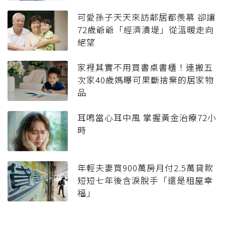
可愛孫子天天來訪鄰居都羨慕 卻讓
72歲爺爺「經濟潰堤」從溫暖走向
絕望
家裡其實不用買書桌書櫃！連搬五
次家40歲媽曝可果斷捨棄的居家物
品
耳鳴當心耳中風 掌握黃金治療72小
時
年輕夫妻買900萬房月付2.5萬貸款
短短七年後含淚脫手「還是租屋幸
福」