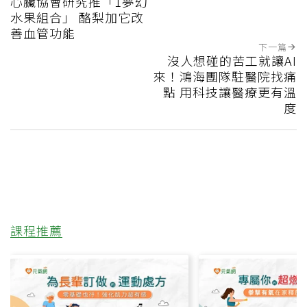
心臟協會研究推「1夢幻
水果組合」 酪梨加它改
善血管功能
下一篇
沒人想碰的苦工就讓AI
來！鴻海團隊駐醫院找痛
點 用科技讓醫療更有溫
度
課程推薦