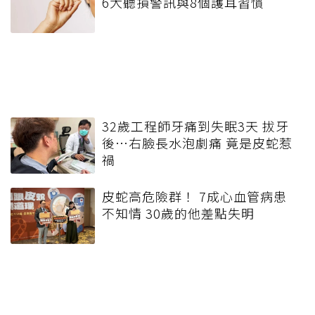
6大聽損警訊與8個護耳習慣
32歲工程師牙痛到失眠3天 拔牙
後…右臉長水泡劇痛 竟是皮蛇惹
禍
皮蛇高危險群！ 7成心血管病患
不知情 30歲的他差點失明