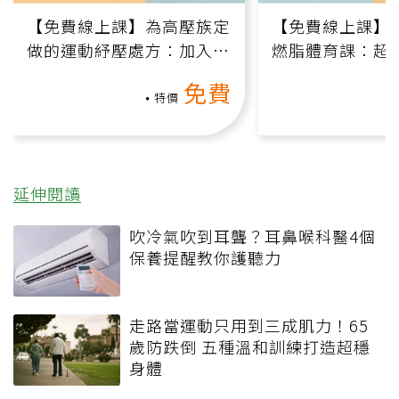
【免費線上課】為高壓族定
【免費線上課】
做的運動紓壓處方：加入行
燃脂體育課：超
動、增肌、互動元素，0基
氧」高壓族在家
免費
礎也能做！
負擔
特價
延伸閱讀
吹冷氣吹到耳聾？耳鼻喉科醫4個
保養提醒教你護聽力
走路當運動只用到三成肌力！65
歲防跌倒 五種溫和訓練打造超穩
身體