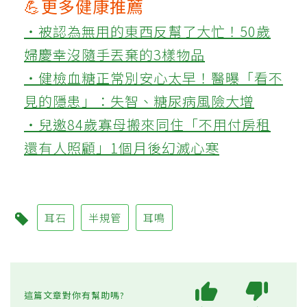
💪更多健康推薦
‧被認為無用的東西反幫了大忙！50歲
婦慶幸沒隨手丟棄的3樣物品
‧健檢血糖正常別安心太早！醫曝「看不
見的隱患」：失智、糖尿病風險大增
‧兒邀84歲寡母搬來同住「不用付房租
還有人照顧」1個月後幻滅心寒
耳石
半規管
耳鳴
這篇文章對你有幫助嗎?