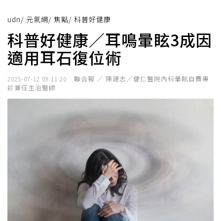
udn
/
元氣網
/
焦點
/
科普好健康
科普好健康／耳鳴暈眩3成因
適用耳石復位術
聯合報 ／ 陳建志／健仁醫院內科暈眩自費專
2025-07-12 09:11:20
診兼任主治醫師