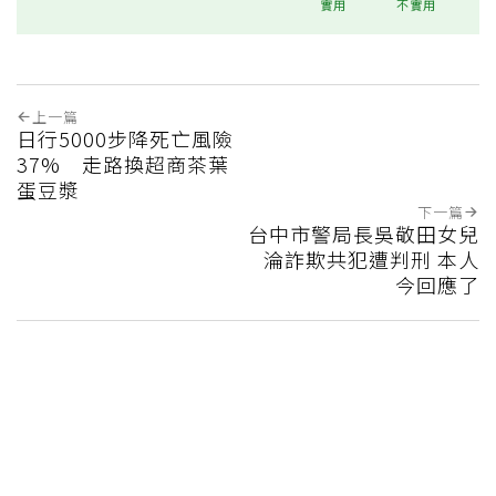
實用
不實用
上一篇
日行5000步降死亡風險
37% 走路換超商茶葉
蛋豆漿
下一篇
台中市警局長吳敬田女兒
淪詐欺共犯遭判刑 本人
今回應了