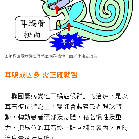
圖解橢圓囊病變性耳蝸症候群機轉。圖／陳建志提供
耳鳴成因多 需正確就醫
「橢圓囊病變性耳蝸症候群」的治療，是以
耳石復位術為主，醫師會觀察患者眼球轉
動，轉動患者頭部及身體，藉著慣性及重
力，把易位的耳石逐一歸回橢圓囊內，同時
治癒暈眩及耳鳴。