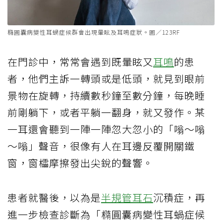
橢圓囊病變性耳蝸症候群會出現暈眩及耳鳴症狀。圖／123RF
在門診中，常常會遇到既暈眩又
耳鳴
的患
者，他們主訴一轉頭或是低頭，就見到眼前
景物在旋轉，持續數秒鐘至數分鐘，每晚睡
前剛躺下，或者平躺一翻身，就又發作。某
一耳還會聽到一陣一陣忽大忽小的「嗡～嗡
～嗡」聲音，很像有人在耳邊反覆開關鐵
窗，窗櫺摩擦發出尖銳的聲響。
患者就醫後，以為是
半規管
耳石
沉積症，再
進一步檢查診斷為「橢圓囊病變性耳蝸症候