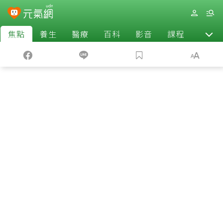
焦點
養生
醫療
百科
影音
課程
退休