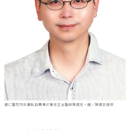
健仁醫院內科暈眩自費專診兼任主治醫師陳建志。圖／陳建志提供