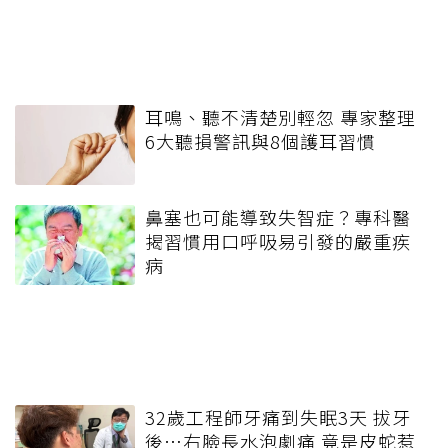
耳鳴、聽不清楚別輕忽 專家整理
6大聽損警訊與8個護耳習慣
鼻塞也可能導致失智症？專科醫
揭習慣用口呼吸易引發的嚴重疾
病
32歲工程師牙痛到失眠3天 拔牙
後…右臉長水泡劇痛 竟是皮蛇惹