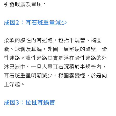
引發眼震及暈眩。
成因2：耳石斑重量減少
柔軟的膜性內耳迷路，包括半規管、橢圓
囊、球囊及耳蝸，外圍一層堅硬的骨壁—骨
性迷路。膜性迷路其實是浮在骨性迷路的外
淋巴液中。一旦大量耳石沉積於半規管內，
耳石斑重量明顯減少，橢圓囊變輕，於是向
上浮起。
成因3：拉扯耳蝸管