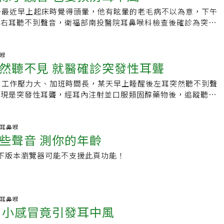
聽神經、自體免疫系統疾病、內耳淋巴膜破裂等；另外，內耳迷
可能造成耳聾，年紀愈大，風險愈高，70歲的風險是17歲的10
免內耳的多數毛細胞死掉，聽力就難恢復；民眾發現聽力異狀
子最近早上起床時覺得頭暈，他有眩暈的老毛病不以為意，下午
狹窄、阻塞，在血流循環不良情況下，也可能造成神經性的聽力
聽力損失，目前僅知是免疫力下降所引發的疾病，大多的專家認
就醫，並在兩周內的黃金治療期接受積極治療，若過治療期才就
卻右耳聽不到聲音，衛福部南投醫院耳鼻喉科檢查後確診為突發
凜冽寒冬，血管收縮較為劇烈的情況下，部分案例可能出現類似
損，可以是因為壓力或是病毒感染所致，雖然有人認為是血管阻
果恐大打折扣。已治療者，也建議調整作息、適當休息與充足睡
俗稱耳中風，經口服、耳內注射類固醇藥物，並配搭中醫針灸輔
耳聾症狀。林子傑指出，突發「耳中風」時，最重要的是掌握發
論點較不被認同。力博宏表示，一旦出現聽覺異常應立即就醫，
復發。熬夜、壓力等是危險因子張家宸表示，突發性耳聾發病族
力漸漸恢復。耳鼻喉科醫師吳昭寬說，冬季氣溫多變化，是耳中
黃金期，患者應盡速至有完整聽力檢查設備的醫院接受檢查診
醫時間，可以透過類固醇等治療改善，民眾若是想要避免突發性
者，青壯年若長期疲累熬夜、壓力大也容易發生；另外，有糖尿
應把握七天治療黃金期，若延遲治療，可能會導致聽力永久損
鼻喉
「耳中風」的患者若能及時接受治療，則聽力有較高的恢復機
飲食均衡、睡眠品質要把握，避免熬夜，並降低壓力的發生，調
然聽不見 就醫確診突發性耳聾
謝症候群也是危險因子。
突然單耳聽力喪失，部分患者還會合併暈眩。突發性耳聾的病因
受治療，則預後通常會較差。3、讓人舉步維艱–腳中風發生在
發原因可能和病毒感染、血管性疾病、內耳內淋巴囊水腫破裂、
性阻塞的「腳中風」，是一項讓人舉步維艱的病症。患者通往雙
日工作壓力大、加班時間長，某天早上睡醒後左耳突然聽不到聲
關。另外若經常熬夜、壓力過大以及秋冬天氣變化大，導致血液
管因狹窄或有血栓阻塞，造成血流不暢通，進而出現下肢冰冷、
發現是突發性耳聾，經耳內注射並口服類固醇藥物後，追蹤聽力
增加發病機會。治療方式目前以口服、靜脈或耳內注射類固醇為
行、慢性潰瘍難癒等症狀；狀況嚴重時，足部肌肉組織因而缺血
綜合醫院耳鼻喉部醫師張紘(民頁)受訪表示，突發性耳聾俗稱耳
治療，也可以選擇針灸治療來改善症狀，多管齊下增強療效。南
壞死，甚至可能必須面臨截肢。中國醫藥大學北港附設醫院心臟
腦中風沒有直接關係，所以患者不宜太過焦慮，患者多為一夕之
師賴卉蓮表示，突發性耳聾在古代稱為「暴聾」，認為聽覺與五
兼心導管室主任張丁權指出，「腳中風」也有所謂的搶救黃金時
形而求診，大多為單耳的聽力喪失。張紘(民頁)指出，突發性耳
科.耳鼻喉
係，兩耳通於腦、腎氣通於耳、脾主全身氣血之運化，氣血充盈
8小時的最佳治療時機，就算再打通血管，肌肉組織仍將持續進
些聲音 測你的年齡
3天之內，連續3個聲音頻率，大於30分貝感音神經性聽力減退
。氣血阻滯就可能會引起耳竅閉阻造成耳暴聾。中醫治療可以選
死現象；但偏偏台灣人常有超強「忍功」，常因太能忍痛，而喪
之一的患者會伴有眩暈的前兆，而大多數以耳鳴和聽力喪失為主
用穴位如耳門、聽宮、聽會、翳風等耳朵局部穴位來改善內耳微
以下版本瀏覽器可能不支援此頁功能！
機，等到醫師宣布必須截肢以保命時，便只能抱憾終身。而患有
年族群。突發性耳聾臨床上並非罕見疾病，美國大約每年約10
氣血通暢；再依證型搭配體針如外關、中渚、行間、太谿復溜等
心房顫動、糖尿病、高血脂、心內膜炎、骨折、感染症或心血管
斷出突發性耳聾，台灣每年大約會發生4000到5000個案例，突
用以疏經氣通耳閉。除了一般針灸治療也可用磁珠貼於耳穴，教
老菸槍等，都是腳中風的好發對象。張丁權提醒，這些高危險群
到確切的罹病原因，大致歸納出免疫系統、病毒感染、血管疾
進氣血循環以提升耳竅功能。 編輯推薦 焦躁、情緒低
查時，可考慮做腿部的踝關節動脈壓檢查，若ABI比值（足踝動
水腫等四種因素，但其中也有約百分之一的病人有腦部腫瘤的疑
醫師：缺這種營養素 改善大腦退化、預防失智 美國杜
科.耳鼻喉
脈收縮壓）小於0.9，即代表下肢循環不良，可能有週邊動脈狹
說明，突發性耳聾治療方式主要給予口服或注射類固醇，合併使用
 小感冒竟引發耳中風
這樣做
進一步安排血管攝影，確認腿部血管狀況。4、控制血壓–脊髓
漿擴張劑也可增強效果，黃金治療時間為發生後兩週內效果較