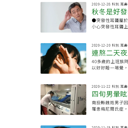
除了注意保暖、
主掌身體的平衡
經有可塑性，說
院急診部醫師黃
2020-12-28 科別.耳
得清楚，才不會錯
液，當內耳血管
處想，目前自我解
秋冬是好發
血壞死、破洞，
登，原文刊載網
經系統，神經便
尋：劉秀枝joy筆
等，也因此被喻
能因此出現異常
●突發性耳聾屬
有關
黃金6到8小時內
因此耳鳴、眩暈
小心突發性耳聾
現腸壞死。光田綜
血液阻塞病灶引發
療40多歲的上班
歲男患者因患有
耳疾病發生的原因
可以好好睡一場
險。光田綜合醫
擊、噪音傷害，
聽力依舊未恢復
2020-12-20 科別.耳
脈瘤的治療，不
連熬二天夜
聲等等，以及（2
回聽力。秋冬是
塞的血管，可立
耳鳴或重聽的風險
性耳聾的好發季
的危機。另一名6
40多歲的上班族
慮和緊張、睡眠
潛伏在聽覺神經
發現腸子血管阻
以好好睡一場覺
研究指出，台灣成
者，大約增加了二
嚴寶勝指出，「
力依舊未恢復，
而當民眾發現自
聾，是10到20
血管支架置放技
力。振興醫院耳
耳鳴，通常休息幾
性耳聾通常是發生
消化器官的主要
突發性耳聾屬於
2020-11-22 科別.耳
治療，才有機會在
發現突發性耳聾
四旬男暈眩
離」是指在血管
內，一旦免疫力
到6個月以上的治
耳機才發現單耳聽
真腔動脈內的正
三成。力博宏表示
過度收縮為3大類
是「突發性耳聾
南投縣魏姓男子
嚴寶勝提醒，相
年輕族群的10倍
藥物、抗自由基藥
須符合「333」
罹患梅尼爾氏症
見，容易被誤診
生在清晨，過去在
後，李宏信提醒
貝以上，部分的
及時接受類固醇
因，他建議民眾
的指標物品，現
時紓壓也相當重
果大多不佳。血
部南投醫院指出，
低病發率。
不見。力博宏表
飲食與作息方面
為「耳中風」，
像耳鳴的感覺，
2020-11-19 科別.耳