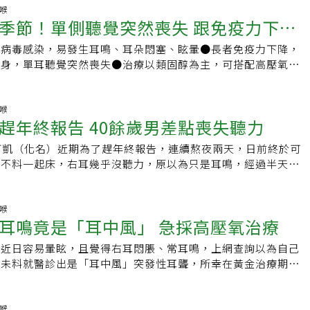
控制三高與規律作息，也別忘了傾聽自己耳朵的聲音。畢竟，聽
。而耳蝸和三半規管都是管狀組織，內有具傳導聲波作用的淋巴
不定其他功能，如寫作能力會因耳聾而代償性增進喔！凡事往好
獻正強調，如沒有即時救治、錯過治療黃金期，導致腸子已經缺
鼻喉
過生活中真正重要的聲音。【本文獲uho優活健康網授權刊
阻塞，就會影響內耳功能的流暢度，同時會使營養素無法進入神
嘲的絕招是：不喜歡聽，就把右耳轉過去……FB粉絲團請搜
季節！單側聽覺突然喪失 跟免疫力下降
恐引發致死率極高的腹膜炎，以及敗血症休克、多重器官衰竭
址見此】
會逐漸萎縮、壞死，產生重聽、聽力異常等現象，三半規管也可
記
為難治癒的疾病。傳統的腸道接管手術方式是開膛剖肚，必須在
，導致眩暈症發生，耳蝸則是可能出現腫脹，產生耳鳴和眩暈。
於病毒感染，易發生耳鳴、耳朵悶塞、眩暈●長者免疫力下降，
及時接上血管，以免上腸繫膜動脈無法供應整個腸子的血液，出
和重聽基本上是相互影響的，簡稱為「耳中風」的現象，即是因
上身，單耳聽覺突然喪失●治療以類固醇為主，可搭配高壓氧治
合醫院醫療副院長暨神經放射診療科醫師嚴寶勝表示，這名50
。耳鳴超過2周是身體發出警訊 注意這些危險因子至於導致內
族阿凱（化名）近期為了趕年終報告，連續熬夜兩天，日前終於
高血壓病史，屬於血管動脈硬化的高危險族群，更提高手術的風
為何呢？李宏信說明，發生內耳疾病的原因包含：（1）外力撞
覺，不料一起床，右耳幾乎沒聽力，原以為只是耳鳴，經過半天
院為患者進行「新型覆膜支架」重建血管手術，運用於剝離性動
例如：鞭炮聲、長期使用耳塞式耳機、演唱會喇叭太靠近、打靶
，就診才發現是「突發性耳聾」，幸好及時發現住院治療，才挽
鼻喉
需開刀，只需將導管放入真管腔血管內，使剝離處貼合，重建阻
趕年終報告 40餘歲男差點喪失聽力
）藥物中毒，如結核病藥物、瘧疾用藥和抗凝血藥物則常有引發
好發季節振興醫院耳鼻喉部聽覺科主任力博宏表示，秋冬是突發
即恢復血流，讓腸子血液正常循環供應，也免除動脈瘤破裂出血
；另外還有（3）其他：如酒精中毒、病毒感染、老化、較易焦
節，突發性耳聾屬於病毒感染，該病毒類似帶狀皰疹病毒，長期
8歲的婦人也有高血壓病史，因腹痛緊急送急診治療，電腦斷層
阿凱（化名）近期為了趕年終報告，連續熬夜兩天，日前終於可
不足等，都可能導致內耳疾病發生。其中耳鳴的發生率最高，據
內，一旦免疫力下降就可能發生，近期臨床上突發性耳聾的患
塞，立即安排「新型覆膜支架」手術，定期回診恢復情況穩定；
，不料一起床，右耳幾乎沒聽力，原以為只是耳鳴，經過半天聽
人耳鳴盛行率高達10%到15%，隨年齡增長，其發生率愈高。
到三成。力博宏指出，60歲以上的長者較容易發生突發性耳
只要能迅速診斷病因，支架手術並不困難。」光田綜合醫院擁有
就診才發現是「突發性耳聾」，幸即時發現住院治療，才挽回聽
己出現耳鳴症狀時，該立即就醫嗎？李宏信表示，若只是輕微的
歲年輕族群的10倍，並以「單側」聽覺突然喪失為主要症狀，突發
術，目前兩名成功的案例術後狀況均十分良好。上腸繫膜動脈是
鼻喉部聽覺科主任力博宏表示，秋冬是突發性耳聾的好發季節，
天就會恢復，但是如果耳鳴症狀已經持續2周以上，應盡早接受
在清晨，過去在3C尚未普及的年代，滴答作響的鬧鐘，常成為
血液供應者，血管主要由內膜、中層、外膜所構成，所謂「剝
一種病毒感染，該病毒類似帶狀皰疹病毒，長期潛伏在聽覺神經
鼻喉
3個月內消失。至於長年患有耳鳴的民眾，則至少需定期接受3
的指標物品，現在大多是早起後，感覺到耳鳴、耳朵悶塞，使用
耳鳴竟是「耳中風」 急採高壓氧治療
內膜破了一個洞，使血液灌到中層假管腔，造成真腔受到壓迫，
下降就可能發生，近期臨床上突發性耳聾的患者，大約增加二到
療。治療時通常以藥物為主，以打通血管、復活神經、抑制血管
不見。須符合「333」條件力博宏說，大多數民眾不太知道什麼
常血液愈來愈少，管徑愈來愈窄或完全阻塞，因而引發腸中風。
，突發性耳聾大多發生在60歲以上的長者，好發率是10到20歲
藥物治療為原則，使用血管暢通藥物、補充神經營養與神經復活
」，多以為只是單純的耳鳴，導致延誤就醫時機，突發性耳聾必
因近日容易暈眩，且覺得右耳悶脹、常耳鳴，上網查詢以為自己
較於腦中風和耳中風，腸中風發生機率較低，動脈剝離更是罕
，並以「單側」聽覺突然喪失為主要症狀，突發性耳聾通常是發
物、輕度鎮靜劑等。平日飲食需清淡 眩暈者不宜激烈運動最
條件，3天內發生症狀、連續出現3個頻率、檢查後聽損達到30分
，未料就醫診出是「耳中風」突發性耳聾，所幸在黃金治療期內
為腸胃炎、胃潰瘍、胃出血等問題，高血壓、血管硬化都是病
3C尚未普及的年代，滴答作響的鬧鐘，常成為發現突發性耳聾
，有效預防內耳疾病的方法，除了避免噪音之外，情緒控管及適
患者則會合併出現「眩暈」的症狀，若是出現眩暈症狀，治療效
藥物及高壓氧治療才逐漸恢復，免於造成永久失聰的憾事。衛福
平時應控制血壓，也要多注意正常規律生活起居、適當運動，降
在大多是早起後，感覺到耳鳴、耳朵悶，使用耳機才發現單耳聽
要。此外，三高患者也是內耳疾病的高危險群，更需多加留意。
管引起聽損是中風力博宏表示，過去談及突發性耳聾，常會稱其
該名魏姓患者年約40歲，最近老是頭暈，且覺得右耳悶悶的，
示，大多數民眾不太知道什麼是「突發性耳聾」，多以為只是單
需調適，避免重口味的食物，多攝取抗氧化蔬果、適度運動，至
屬於血管型阻塞導致的聽損問題，但近年不再稱為突發性耳聾。
因為感到不適先是自行查詢，覺得應該是罹患梅尼爾氏症，所幸
鼻喉