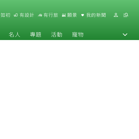
好如初
有設計
有行旅
願景
我的新聞
名人
專題
活動
寵物