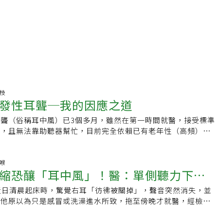
秀枝
發性耳聾─我的因應之道
聾（俗稱耳中風）已3個多月，雖然在第一時間就醫，接受標準
見，且無法靠助聽器幫忙，目前完全依賴已有老年性（高頻）聽
局。接下來怎麼辦？不少親友告知，他們的一隻耳朵也聽不見，
至有位從小單耳失聰的寫作課同學，多年來和大家一起討論文
她聽力有問題。因此，我有以下與之共存的方法。首先，是要提
鼻喉
縮恐釀「耳中風」！醫：單側聽力下
險。如右後方來車的聲音或喇叭聽不見，甚至誤判為來自左方，
走；將手機設定來電時不僅有鈴聲，且會短暫閃光，以引起注
近日清晨起床時，驚覺右耳「彷彿被關掉」，聲音突然消失，並
是警訊
話，我會先告知自己右耳聽不見，以免被誤為不理人。為了有效
。他原以為只是感冒或洗澡進水所致，拖至傍晚才就醫，經檢查
面，看著對方的唇語、眼神、面部表情及肢體語言，必要時把聽
突發性感音神經性聽力損失，俗稱「耳中風」。所幸就醫時程尚
轉向對方；聽不清楚或有疑慮時，問清楚再回應。在密閉、小空