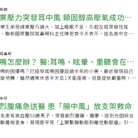
，並依醫囑安排聽力評估與輔具介入後，聽力已逐步獲得改善。
或很多人同時說話時，雜音多，我會更聽不清楚，有次和朋友在
公會全國聯合會秘書長暨資深聽力師蔡鋕鑫表示，不少民眾天冷
氣新聞
到一位接受洗腎的朋友「尿少了」，我聽成「藥少了」，立刻
業壓力突發耳中風 類固醇高壓氧成功搶
動、手腳冰冷，卻忽略耳朵同樣高度仰賴血液循環。冬季是突發
吃的藥變少表示病情改善，不需吃那麼多藥。」立刻引起圍攻，
中風」的好發期，尤其在氣溫驟降的清晨與夜晚，更容易悄悄發
」而不是「藥」。第二個選擇是請教醫師，考慮兩耳載「跨傳式
女學生承受課業壓力過大、加上睡眠不足，引起左耳突發性耳
縮恐釀耳中風蔡鋕鑫說明，內耳供血主要來自極為細小的「迷路
升聽力。助聽器功能一直在改善，也愈來愈美觀，有位年輕朋友
醫，聯新國際醫院耳鼻喉科主任陳思齊今天表示，這名高中女生
有備援血管，一旦低溫造成心臟血管收縮、血液黏稠度上升，內
相片，竟然跟耳機一樣輕巧、漂亮。第三個選擇是右耳植入電子
驚覺左耳聽不見，單側耳朵突然像被塞住、聽聲音隔層膜、甚至
內出現缺血，導致聽力突然下降，因此在寒冷天氣下更需留意突
，它繞過受損的內耳毛細胞，直接以電刺激聽神經產生聽覺。這
性耳聾，採類固醇藥物與高壓氧輔助治療3周痊癒，重回正常學
及早就醫。蔡鋕鑫指出，臨床常見患者在天冷時出現單側聽力明
評估，術後耐心地配合語言訓練，以有效提升對話理解能力。但
指出，突發性耳聾又稱為「耳中風」，是一種急性聽力受損疾
科.耳鼻喉
劇，甚至伴隨悶塞感或暈眩，卻誤以為只是感冒、耳屎或壓力
鳴怎麼辦？ 醫:耳鳴、眩暈、重聽會在內
我的情況並不在健保給付範圍。兩位曾植入電子耳的朋友，與我
無預警下，出現單側聽力降低，同時伴隨耳鳴、耳悶，甚至眩暈
幾天。事實上，國內、外醫學文獻皆指出，突發性聽力損失本質
參考。突發性耳聾通常要等6個月左右，確定聽損程度穩定下來
節交替，患者過度疲勞、病毒感染或睡眠不足，不分年齡族群均
病變」，若未在72小時黃金治療期內處理，聽力可能難以完全
耳鳴的困擾嗎？已經受耳鳴困擾超過半年的小美，最近發現自己
，超過2周是身體發出警訊！
會進步）才進行手術。所以，我還有時間等醫師仔細評估後，再
約7成患者病因不明，使診斷與治療更具挑戰。這名高中女生因
以為中風只會發生在腦，其實內耳同樣怕缺血。」蔡鋕鑫提到，
旋地轉，雖然通常休息半天至1天能痊癒，但是症狀嚴重時，常
會擔心用進廢退。耳蝸的毛細胞把聲音經由聽神經上傳，經腦
壓力太大，突發左耳聽不見，經過純音聽力圖檢查，顯示左耳平
有年輕化趨勢，35～55歲的上班族、高壓族群並不少見。天冷
躺病床，導致生活和工作行程經常被打亂，經多次檢查不出病
的顳葉區，如果這條神經網路沒使用，會不會導致大腦顳葉區的
分貝，確診為「突發性耳聾」，立即安排住院治療，幸好及時就
縮，若再加上熬夜、壓力大、咖啡因或抽菸等因素，更容易讓內
醫院耳鼻喉科才發現，原來長期耳鳴竟也會引發眩暈的併發症
縮？幸好，聽神經網路在腦幹時左右都分支，傳到同側與對側的
生及家長放下心中大石。陳表示，突發性耳聾的黃金治療期，關
狀況。耳中風應進行專業聽篩檢查蔡鋕鑫說：「耳中風的判斷不
眩暈 這3個內耳疾病互相影響耳鼻喉科醫師李宏信指出，許多
化系統
顳葉神經元還是會接收到來自聽神經的訊號。聽力減退，是失智
，一旦延誤即使治療也可能導致永久性聽力損傷，標準治療以類
烈腹痛急送醫 患「腸中風」放支架救命
否真的聽不到，必須透過專業聽力篩檢才能確認。」若民眾出現
初期耳鳴症狀不明顯，僅夜深人靜時才聽得見，因此忽視耳鳴不
一。原因之一是聽力減退容易導致憂鬱、不想與人互動、社交隔
同步搭配高壓氧治療，可提升療效，類固醇短期治療不會造成明
懷疑耳中風情況，建議儘速就醫，經由醫師診斷並安排專業聽力
到發生眩暈或重聽時，才驚覺內耳疾病會相互影響，甚至同時發
平常的活動與課程都沒減少，只是上歌唱課時，拜託同學們讓我
證實類固醇是目前最有效的治療方案。陳思齊並提醒，突發性耳
名患有高血壓50歲男子，突發劇烈腹痛、腹脹，送到光田綜合
診斷後，有使用聽力輔具之需要，民眾可尋求合格管道進行後續
而來。然而，耳鳴、重聽和眩暈又有「內耳疾病3兄弟」之稱，
能聽得清楚。不過，我還有意外的收穫，就是同理心增強，因為
異，年齡小於 40 歲、沒有合併糖尿病、沒有伴隨眩暈發作、在
腦斷層檢查後，發現是罕見「上腸繫膜動脈剝離性動脈瘤」引發
輔具時，應注意服務提供者之人員專業資格與售後服務。蔡鋕鑫
疾病存在相互關聯性，三者發生主因與內耳的前庭、耳蝸和耳蝸
是因為沒聽到。此外，更懂得感恩，因為到了70多歲才發生突
者，預後效果最佳，若治療延誤超過2周療效恐將減半，超過1個
，即「腸中風」，經過「新型覆膜支架」重建血管手術後，幸運
是等等看就會好，越早發現，越有機會保住聽力。寒流來襲時，
之病變有關。李宏信進一步解釋，耳蝸主掌聽覺，前庭和半規管
學進步，有許多治療選擇，並珍惜目前還有的其他功能。何況神
傷定型，聽力將難挽回。
腸繫膜動脈剝離性動脈瘤」是相當罕見腸動脈病變，光田綜合醫