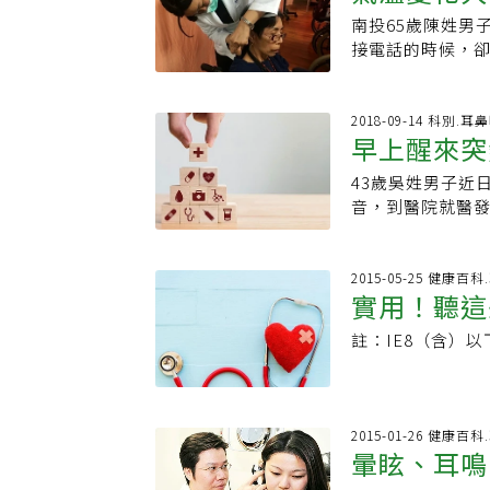
感染、腫瘤壓迫
覺能力下降，甚至
得馬上治療，避
南投65歲陳姓男
路動脈或其分支
倍。對於突發性
時，應在三天內
接電話的時候，
障礙。特別是在
為突發性聽力受
醫，聽力恢復效
性耳聾，也就是
小中風的突發性
塞導致，但這項
眠，以避免再次
助療法，陳男聽
病10天內的治療
才能把握黃金就
群，不限於年長
風的好發季節，
2018-09-14 科別.耳
斷。一般來說，
耳鳴，建議平時
早上醒來突
病、高血脂、代
失。患者大多是
會，但如果延遲接
適生活狀態。
目前仍不明，誘
下肢動脈血管急
43歲吳姓男子近
自體免疫疾病有
腿「下肢」的血
音，到醫院就醫
循環變差都可能
麻痛、間歇性跛
終於恢復正常。童
主，輔以高壓氧
導致「缺氧性」
中風，但其實跟
投醫院中醫科醫
血管科主治醫師
間突然聽不到的情
2015-05-25 健康百
臟六腑有密切關
間，一旦超過6～
實用！聽這
聾醫學上的定義為
上達耳竅而能聽
行不可逆轉的壞
的症狀，有四分
擇針灸療法，常
註：IE8（含）
失了最佳治療時
要症狀，好發於中
循環，促進耳部
風濕性心臟病、
萬人就有一人被診
穴位以遠端取穴
疾病家族史以及
發性耳聾常找不
導病人規律按摩耳穴，促
在接受定期健康檢
病、內耳淋巴囊
落...別以為問題都在壓力！
2015-01-26 健康百
脈收縮壓∕前臂動
慮。張紘(民頁)
暈眩、耳鳴
克大學研究建議
窄問題，必要時應
高壓氧療法或血