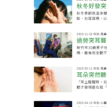
純的耳鳴，導致延
於眩暈患者則不
秋冬好發突
界定突發性耳聾
仍保持警覺到院
狀、連續出現3個
險及造成傷害。★
的部位，避免民
風」突發性耳聾
「眩暈」的症狀
秋冬季節氣溫多變
大小事，點此進入
發性耳聾，力博
突然察覺單耳聽
及突發性耳聾，
眩、右耳耳鳴，
避免突發性耳聾
過，突發性耳聾
近年不再把血管
他相當震驚，治
保暖，是最好的
對突發性耳聾，
起的就是單純的
失，可能是突發性
方法以類固醇為主
構是否正常，並
中風引起的疾病
時間，以免聽力
2020-11-18 科別.耳
一患者能完全恢
患者病情安排口
過勞突耳聾
加強免疫力以外
出現單耳聽力喪
性耳聾與所有疾
高壓氧中心醫師薛
苗作為預防，力
性耳聾原因目前
口服、點滴注射
壓的壓力下，給予
新竹市30歲男子
聽覺神經中的病
查其外耳與耳膜
強免疫力，除類
氧量，改善內耳
鳴，最後完全聽不
生，除了提高警
步檢查，排除神經
到很好的效果。
也提醒，突發性耳
過勞的確可能造
是最好的方式。
金治療時間，如
投醫院則呼籲，
為輪班而作息不
宏表示，類固醇的
防方法，但保持
運動、避免熬夜
同事應酬喝酒，
2020-05-11 科別.耳
三分之一完全喪
露與減少使用耳
耳朵突然聽
上，先是左耳出
類固醇的投藥分
單測試左右耳聽
住院期間也強迫
「早上睡醒時，
鼻喉科醫師邱浩
療，只要及早治
聽才發現是右耳「
成的原因有很多
不菸不酒自認身
塞，好發於30歲
音，緊張得跑去
天內，測試連續3
妤茜表示，現今
2020-04-15 科別.心
指出，病患連續服