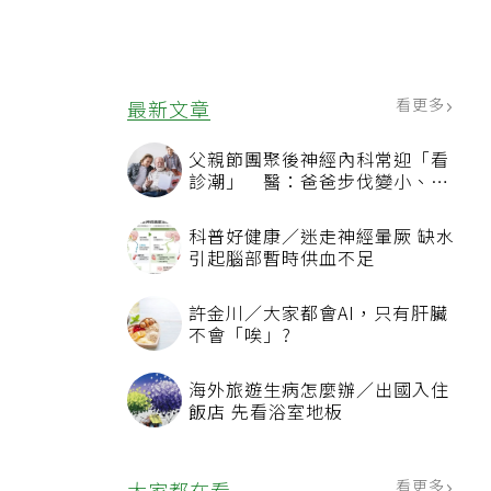
看更多
最新文章
父親節團聚後神經內科常迎「看
診潮」 醫：爸爸步伐變小、站
不起來別只當老化
科普好健康／迷走神經暈厥 缺水
引起腦部暫時供血不足
許金川／大家都會AI，只有肝臟
不會「唉」?
海外旅遊生病怎麼辦／出國入住
飯店 先看浴室地板
看更多
大家都在看