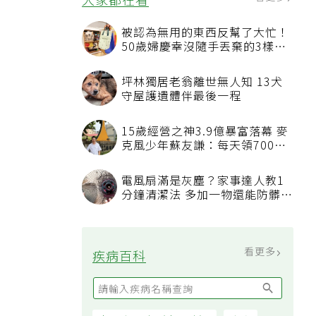
被認為無用的東西反幫了大忙！
50歲婦慶幸沒隨手丟棄的3樣物
品
坪林獨居老翁離世無人知 13犬
守屋護遺體伴最後一程
15歲經營之神3.9億暴富落幕 麥
克風少年蘇友謙：每天領700元
過日子
電風扇滿是灰塵？家事達人教1
分鐘清潔法 多加一物還能防髒汙
附著
看更多
疾病百科