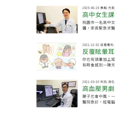
早，經藥物治療
間、吵雜場合，
中華民國聽力師
2025-08-26 焦點.元
美食街用餐，提
高中女生課
時只注意血壓波
說：「好事啊，
性聽力損失「耳
人家說的是「尿
桃園市一名高中
救聽力
生。天冷血管收
助聽器」，以提
聾，家長緊急求
動脈」，幾乎沒
傳來她的助聽器
某天起床上學，
耳可能在短時間
耳（人工耳蝸）
暈眩，檢查是突發
發性聽力異常，
需先經醫療團隊
習生活。陳思齊
2021-12-02 該看哪
顯下降、耳鳴加
反覆眩暈耳
費用非常昂貴，
病，患者常在毫
大，選擇再觀察
分享經驗，很值得
症狀，好發在季
屬於「內耳缺血性
你也有頭暈加上
耳相互影響
（說不定還有機
可能發生，目前大
恢復。「很多人
有時會感到一陣天
下決定。我不免
睡眠不足與課業
近年耳中風患者已
讓她需要掛急診
幹、視丘到大腦
均聽力損失達70
本就會讓血管收
因，後來轉診至
神經元退化或萎
醫恢復，才讓學
耳的微血管發生
狀！耳鳴、重聽、
2021-03-03 科別.消
顳葉，所以兩側
鍵在發作後7天內
高血壓男劇
能只靠感覺，是
耳鳴病患會因為
症的危險因子之
固醇藥物為主，
明顯聽力下降或
做積極治療，直
離之故。所以我
顯影響，且臨床
腸子也會中風，一
檢測。若經醫師
生，內耳疾病接踵
坐在教室右側才
聾治療效果因人而
醫院急診，經電
選配諮詢。選擇
主要是因為這3種
瞭解有人沒回應，
1周內接受治療患
腸動脈供血受阻
呼籲，耳中風不
旁的3個半規管等
發性耳聾，拜醫
月者因聽神經損
撿回一命。「上