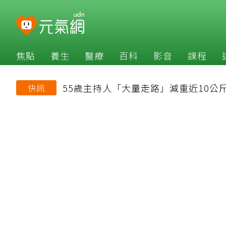
焦點
養生
醫療
百科
影音
課程
55歲主持人「大量走路」減重近10公
快訊