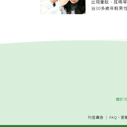
中風人體的頸髓
佳，約七成患者可
出現暈眩、耳鳴
與排泄等功能，
急症，民眾若有
治30多歲年輕男
或胸部出現類似
困境。
楚，被主管誤會
力、感覺喪失、
醫，聽力可能無
大學北港附設醫
示，這名男性個
動脈剝離等血管
鳴症狀，公司開
的調查更發現，
同事講話時，他
合併出現主動脈
說，患者就醫檢
風」發病年齡較早
側耳朵聽力受損
者，往往表現出
年仍未好轉，可
「脊髓中風」的
名稱為原因不明
壓控制，特別是
發現，耳中風易
管與神經系統的健
研判可能是感冒
高危險群 每年奪
影響，才會出現
血壓？ 醫師點出
轉，提醒民眾如
聽覺問題，可以
關於
或很小聲，若出
刊登廣告
FAQ
·
客