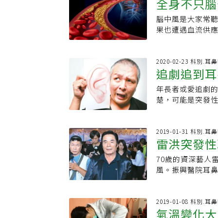
全身不只腦
的狀況， 若起床
射或靜脈注射類
「耳中風」，雖
高壓氧治療，但
腦中風是大家常
命
能判定是否為耳中
要盡量避免熬夜
果也遭遇血流供應
「耳中風」就是突
的耳鳴或是聽力
科門診中，有時
3天內(72小時)
症案例。中國醫
自己有333定律
因眼部視網膜動
2020-02-23 科別.耳
治療。此外，台
追劇追到耳
面密密麻麻的神
萬分之5到20之
影響的血管正好
很少雙耳同時發
年長者或愛追劇
重的視力傷害。必
呢？黃妤茜指出
楚，可能是突發性
亡率為40%，死
與中風的情況相
耳鳴聲、常聽不
表身體可能突發
淋巴、外傷、免
師聽力檢查發現為
栓流竄或血管狹
因就已自癒。在
聽力情況改善。
2019-01-31 科別.耳
神經內科等專科
雷洪突發性
狀況，雖然目前
聾又稱為「耳中
免治療上措手不及
時增強身體的免
朵很悶、塞住或
作響，甚至完全
70歲的資深藝人
因
療便會自己痊癒
外傷、內分泌、
國醫藥大學北港
風。振興醫院耳
嗎？耳中風多久會
發炎多為病毒感
力障礙」稱作是「
為是突發性聽力
主多以口服或注
血液循環不佳，
上的老年人居多
是「病毒性感染
原，若不幸過了
類風濕性關節炎
病前多半沒有遭
引起。力博宏表
2019-01-08 科別.耳
讀： 耳鳴是身體
發性的聽力受損
氣溫變化大
併發耳鳴、嘔吐
不斷出現突發性
也NG！醫師提供
占七成。而突發