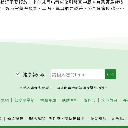
與胸腰髓有許多神經分布其中，負有控制四肢力氣、感覺、呼吸
以完全恢復或部分恢復。張紘(民頁)提醒，突發性耳聾為耳鼻喉
等狀況不要輕忽，小心感冒病毒感染引發耳中風。有醫師最近收
當「脊髓中風」時，患者可能先是在頸部或背部感到一陣劇痛，
發現類似的症狀，需儘早就醫接受治療，才能避免終身聽不見的
性，近來常覺得頭暈、耳鳴、單耳聽力變差，公司開會時聽不清
心絞痛的悶痛感，數分鐘或數小時後，便突然出現雙腳或雙手無
心不在焉，抽血檢查才發現感冒引起病毒感染，因拖太久才就
大小便失禁等神經症狀。為什麼會發生「脊髓中風」？中國醫藥
法回復。收治這名個案的振興醫院耳鼻喉部聽覺科主任力博宏表
院院長林欣榮指出，目前已知包括血管動脈硬化、主動脈疾病、
案日前感冒，卻自認身體健康沒有特別理會，後來出現頭暈、耳
疾病，以及全身性敗血症感染等，都是可能引發的原因。而過去
會時主管坐在隔壁講話，他卻常聽不清楚、反應不過來但另一側
「脊髓中風」患者中超過半數有高血壓病史，且這些高血壓患者
卻對答如流，被主管誤以為態度傲慢，讓他非常困擾。力博宏
疾病比例很高。與一般常見的「腦中風」病患比較，「脊髓中
查發現病毒指數很高，研判可能是病毒感染引起耳中風，造成左
，多在50～60歲得病，而年齡愈輕便發生「脊髓中風」的患
。但因時間拖太久才就醫，治療後效果有限，評估若持續追蹤一
來的症狀比較嚴重，且復原情況較不理想；而由於「高血壓」與
能要戴助聽器輔助。開業耳鼻喉科醫師鄭元凱表示，耳中風正式
關係頗為密切，因此，防範「脊髓中風」最好的方法就是做好血
突發性神經覺損失，一開始認為可能與血管阻塞有關；後來研究
有心血管疾病家族史者，邁入中老年階段後，應定期接受全身血
在季節交替、感冒病例多時發生，且患者抽血檢驗病毒指數高，
健康報e報
康檢查。延伸閱讀： 還認為中風是老人專利？ 有這5狀況都是
等病毒造成血管腫脹，需要血液供應的聽覺神經，因血液供應受
走上萬條人命！ 你一定要知道的6項腦中風檢查 腦中風患者要降
耳中風。鄭元凱說，臨床統計約有三分之一的患者治療後不會好
普遍3大迷思
本站內容僅供參考，一切診斷與治療請遵從醫師指導。
果感冒時發現單側耳鳴、合併聽覺受損，應趕緊就醫。若有類似
拿手機輪流在兩邊耳朵自我檢測，觀察是否單側聲音聽起來悶悶
元氣網
健康聚樂部
精選專題
疾病百科
退休力
文章首頁
專
現異常，聽力恐已受損。
服
新聞授權
服務條款
·
著作權
·
隱私權聲明
聯合報系
訂報紙