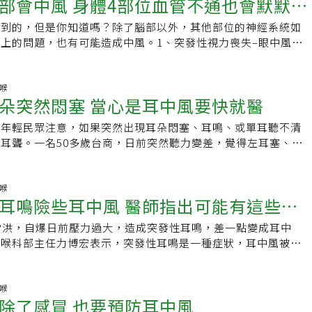
部會中風 身體4部位血管不通也會默默要
一旦發現耳朵悶悶的、有水聲的感覺、甚至聽不到，就可能是
固醇，並輔以血管擴張劑治療，如果藥物效果不理想，則可採取
然一般的聽力檢查可以測量出聽力的好壞，但是還要知道病史才
超過半年聽力無法恢復，就會建議患者配戴助聽器。邱浩睿建議
聽到的，但是你知道嗎？除了腦部以外，其他部位的神經系統如
風，建議立即至醫院做仔細檢查。什麼是耳中風？ 黃妤茜說，
，同時要充分休息、維持規律運動，若是過勞或感冒後突然發生
上的問題，也有可能造成中風。1、突發性視力喪失–眼中風眼
發性耳聾，可採用常見的333定律來做耳中風的初步判斷：1、
降低，都要馬上到醫院做完整的聽力檢查。
會接獲單眼視力突然變得模糊不清，甚至看不見的「眼中風」急
2、出現連續3個頻率3、大於30分貝的感音神經性聽力損失若發現
藥大學北港附設醫院眼科主治醫師邱育德指出，這項眼科急症是
症狀時，應立即至醫院做檢查，醫院的檢查設備齊全，可以判定並
脈阻塞或靜脈出血造成，因為視網膜是產生視覺的重要部位，上
鼻喉
灣家庭醫學醫學會第六期期刊中也提到「耳中風」發生率約為十
朵突然悶塞 當心是耳中風要快就醫
經細胞，需依賴血管系統供給養分與氧氣，以維持正常運作；若
中，發病的年齡大多在40歲到54歲，男女相當，多發生於單耳，
是營養中心視力黃斑部的視網膜動靜脈或其分支，便可能造成嚴
生，所以一般也不用太過於焦慮。然而，為什麼會發生耳中風
的年輕民眾注意，如果突然出現耳朵悶塞、耳鳴、或單耳聽不清
須特別注意的是，根據統計，視網膜中心動脈阻塞後5年內的死
，有學者主張這狀況是因為供應內耳負責聽力部分的血流下降，
耳聾。一名50多歲台商，日前突然聽力變差，覺得左耳塞、有
因主要是心肌梗塞。因此，「眼中風」不僅是眼科的急症，也代
似，而造成耳中風的原因相當繁多，像是病毒感染、血液循環、
清楚，但因工作忙，一拖就是三個月才回台就醫，經耳鼻喉科醫
中風的前驅症狀之一，患者極可能血壓已經過高，或體內已有血
疫性問題、腫瘤等都有可能病因，甚至有些耳中風再還沒找到病
突發性耳聾，左耳要到70、80分貝才聽得到，經治療後，左耳
窄阻塞情形，因此除了眼科的處理外，也需要同步照會心臟科、
耳中風患者當中，常有作息不正常、生活壓力大、情緒不穩定的
收治該患者的羅東博愛醫院耳鼻喉科醫師張家宸表示，突發性耳
鼻喉
，及時評估、監控是否有頸動脈狹窄或心臟產生血栓等情形，以
耳鳴險些耳中風 醫師指出可能有這些原
與突發性耳聾是沒有直接數據相關，但這些都和免疫力相關，時
風」，患者多為一覺醒來後突然覺得一耳或雙耳聽力變差、或耳
。2、突發性神經性聽力障礙–耳中風一覺醒來，耳朵突然嗡嗡
疫力，就能降低大部分疾病的風險。有些耳中風患者不用經過治
是進水感，其發生的原因不明，可能與壓力、病毒感染、藥物、
聽不到了，著實會讓人嚇一大跳，是不是罹患了「耳中風」。中
雷洪，自爆日前壓力過大，造成突發性耳鳴，差一點變成耳中
，而無法自己痊癒的患者最想知道的是耳中風會影響未來聽力
血管阻塞或腫瘤有關。張家宸說，耳朵中的內耳掌管聽力，內耳
附設醫院耳鼻喉科主任林子傑表示，許多人把「突發性神經性聽
鼻喉科部主任力博宏表示，突發性耳鳴是一種症狀，耳中風被稱
好？黃妤茜強調，耳中風發作「1週內是治療黃金期」，臨床上
染，如麻疹、感冒使細菌跑到耳蝸造成發炎；而供應內耳血管的
耳中風」，它不像「腦中風」發生的年齡層，多以50、60歲以
損傷，雖被稱為中風，但大多專家的共識是認為突發性聽力損傷
射類固醇治療、高壓氧治療，多數患者經過治療後聽力能逐漸復
也可能引發聽力障礙；自體免疫疾病部分，則是如紅斑性狼瘡、
，而是一般工作壓力大的年輕人到老年人都可能罹患，患者在發
」，引發的原因以壓力、感冒、睡不好等，使免疫力短暫下降而
黃金期間，聽力可能會惡化、嚴重可能導致永久性耳聾。延伸閱
等自體免疫疾病系統紊亂關係，導致內耳部分構造生病，引起突
到撞擊或外傷，卻突然間出現明顯聽力受損（以單側居多），或
示，許多民眾都曾有過突發性耳鳴，通常都是單耳出現症狀，若
鼻喉
在求救！ 3種疾病徵兆你不應忽視 用棉花棒挖耳垢超母湯？ 耳燭
。他說，臨床上患者上述三情況中，以內耳發炎的比例最高，約
除了感冒 也要預防耳中風
、平衡失調、走路不穩等情況。目前已知的可能引發原因有病毒
耳鳴，就可能會出現突發性聽損的問題，通常，會造成單耳的聽
2妙招
性耳聾為耳鼻喉科的「急症」，必須馬上安排聽力檢查，若確診