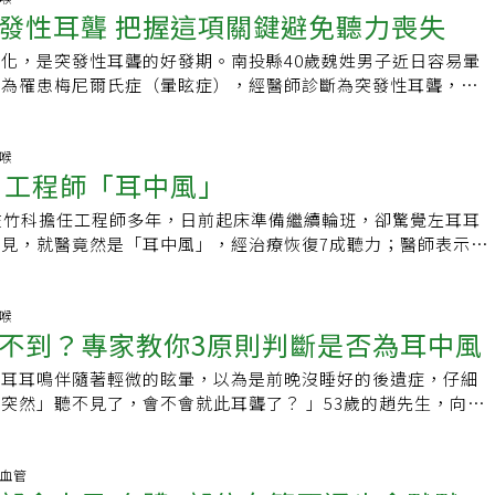
誤就醫時機，突發性耳鳴必須符合「333」條件，3天內發生症
宜激烈運動及頭部急速轉動，以免常常再度引起眩暈，復發的危
發性耳聾 把握這項關鍵避免聽力喪失
以病毒引起為主，血管引起的聽損就是單純的中風，發生在耳朵
就醫，經診斷發現是俗稱「耳中風」的突發性耳聾。而「耳中
頻率、檢查後聽損達到30分貝以上，部分的患者則會合併出現
本文經《NOW健康》授權刊登，原文刊載於此★關心健康生活
眾被誤導以為耳中風是腦中風引起的疾病。既然是病毒引起的突
多耗發在氣溫多變的秋冬季節，院方表示，到院患者大多是出現
，若是出現眩暈症狀，治療效果大多不佳。力博宏表示，過去談
化，是突發性耳聾的好發期。南投縣40歲魏姓男子近日容易暈
【NOW健康】
宏指出，除了增強免疫力外，並沒有太多可以預防的方式，想要
力喪失的症狀，部分患者除了聽力惡化，還會合併暈眩；只不
常會稱其為「耳中風」，屬於血管型阻塞，導致的聽損問題，但
以為罹患梅尼爾氏症（暈眩症），經醫師診斷為突發性耳聾，讓
的發生，平時要有正常的作息、均衡飲食、多運動，冬天要注意
的原因目前尚不明，可能是病毒感染又或者是血管病因所致。針
型成為突發性耳聾，談到突發性耳聾仍以病毒引起為主，血管引
療後聽力才逐漸恢復。醫師提醒頭暈加上單側聽力突然下降或喪
方式。愈早治療效果愈好一旦被確診為突發性耳聾，目前的治療
南投醫院耳鼻喉科則表示，醫師會透過耳鏡檢查其外耳和耳膜結
中風，發生在耳朵的部位，不然，大多的民眾會以為耳中風是腦
耳聾症狀，民眾若出現不適，一定盡快就醫，把握7天黃金治療
，力博宏表示，類固醇的治療效果也是「333」，也就是三分之
安排聽力檢查，確認有無神經病變或腫瘤；若確認是耳中風會依
，較容易被誤導。因此，既然是病毒引起的突發性耳聾，除了增
永久喪失。南投醫院高壓氧中心醫師薛凱風說，突發性耳聾最常
鼻喉
復、三分之一患者恢復一半、三分之一患者完全喪失聽力，突發
服、耳內類固醇治療，並且配搭高壓氧輔助治療，以改善聽力。
 工程師「耳中風」
，沒有太多可以預防的方式，曾被問及是否可以施打帶狀皰疹疫
失症狀，部分患者還會合併暈眩，患者常以為罹患暈眩症。突發
病一樣，愈早發現治療效果愈好。類固醇的投藥分為耳內注射、
凱風說，高壓氧治療會安排患者在高壓氧艙內，在高於1.4大氣
博宏表示，並未有相關的研究顯示有效果，主要是僅針對潛伏在
尚不明，可能是病毒感染或是血管病因造成。醫師會透過耳鏡檢
，通常住院做點滴注射效果佳，且住院期間也強迫患者休息，增
患者100%的氧氣治療。透過高壓氧治療提升血液及組織內的含
在竹科擔任工程師多年，日前起床準備繼續輪班，卻驚覺左耳耳
毒做一測試「太難做研究了」。他說，想要避免突發性耳聾的發
的結構是否正常，接著安排聽力檢查，並適患者的情況安排進一
固醇治療外，還可搭配高壓氧治療，只要及早治療，大多可以達
組織缺氧情形，促使循環與組織細胞修復，加速聽力的恢復。薛
見，就醫竟然是「耳中風」，經治療恢復7成聽力；醫師表示，
覺，平時就是要有正常的作息、飲食、多運動，秋冬注意保暖，
病變、腫瘤的可能性。醫師提醒，突發性耳聾一定要把握7天黃
聾得把握7天黃金治療時間，延遲治療恐導致聽力永久損失；南
成突發性耳聾。這名年輕男工程師就診時主述長期熬夜，甚至因
一旦被確診為突發性耳聾，目前的方法以投以類固醇為主，力博
果延遲治療，可能會導致聽力永久損失。耳中風雖然沒有明確預
耳中風目前無明確預防方法，但保持良好生活習慣、充足睡眠與
正常，工作強度可以用「爆肝」來形容，有時候還需要與上司、
效果也是「333」，三分之一能完全恢復、三分之一恢復一半、
良好生活習慣、飲食均衡、充足睡眠與運動、避免熬夜、噪音暴
、噪音暴露和減少使用耳機，降低壓力有助維護保健聽力。
但沒有正常規律運動，導致身體每況愈下。工程師病發當天早
鼻喉
失聽力，突發性耳聾與所有疾病一樣，愈早發現治療效果愈好。
機，降低壓力，是維護聽力的保健方法。
不到？專家教你3原則判斷是否為耳中風
現劇烈耳鳴，形容像是耳朵被灌滿水一樣，拿起手機播放聲音簡
為耳內注射、口服、點滴注射，通常住院做點滴注射效果佳，且
力，才驚覺聲音一大一小，嚇得急忙就醫。台北榮總新竹分院耳
患者休息，增加免疫力，除了類固醇外還可配合高壓氧做一治
右耳耳鳴伴隨著輕微的眩暈，以為是前晚沒睡好的後遺症，仔細
睿表示，這是耳中風的情況，準確應該稱為「突發性耳聾」，造
療大多都可以達到很好的效果。
突然」聽不見了，會不會就此耳聾了？ 」53歲的趙先生，向來
可能，臨床上大多是耳內病毒感染或耳蝸破裂導致耳內血管阻
體健康的他，先前聽力檢查都正常，但是今早睡醒突然聽不見聲
到50歲年齡層的男性。耳內血管阻塞造成的耳聾，定義是病發3
醫院做檢查，確診為耳中風，讓全家人完全不可置信。聽力師黃
個音頻，而聽力掉超過30分貝以上，就能判斷是耳中風。邱浩睿
生活型態改變，生活壓力大，有愈來愈多中壯年出現突發性耳聾
臟血管
用2周口服類固醇治療，才讓聽力恢復到7成，也可透過耳內注