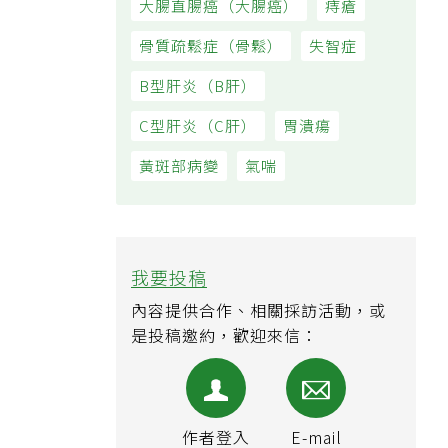
大腸直腸癌（大腸癌）
痔瘡
骨質疏鬆症（骨鬆）
失智症
B型肝炎（B肝）
C型肝炎（C肝）
胃潰瘍
黃斑部病變
氣喘
我要投稿
內容提供合作、相關採訪活動，或
是投稿邀約，歡迎來信：
作者登入
E-mail