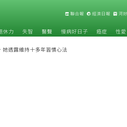
聯合報
經濟日報
河
退休力
失智
醫聲
慢病好日子
癌症
性愛
斤 她透露維持十多年習慣心法