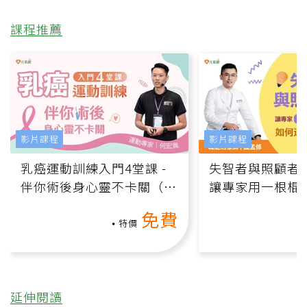
課程推薦
影片課程
影片課程
乳癌運動訓練入門4堂課 -
失智者與照顧者
伴你術後身心靈不卡關（線
讓專家用一根棍
上影音課）
何逆轉退化大腦
免費
課）
特價
延伸閱讀