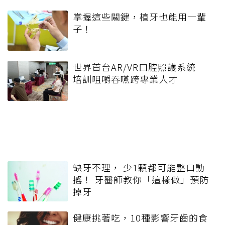
掌握這些關鍵，植牙也能用一輩
子！
世界首台AR/VR口腔照護系統
培訓咀嚼吞嚥跨專業人才
缺牙不理， 少1顆都可能整口動
搖！ 牙醫師教你「這樣做」預防
掉牙
健康挑著吃，10種影響牙齒的食