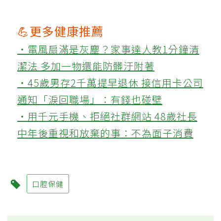
💪更多健康推薦
‧電風扇滿是灰塵？家事達人教1分鐘清
潔法 多加一物還能防髒汙附著
‧45歲男存2千萬提早退休 接信用卡公司
通知「淚回職場」：有錢也碰壁
‧用千元手機、拒絕社群網站 48歲社長
中年後重視和放棄的事：不為面子消費
口腔保健