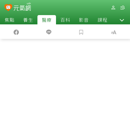
焦點
養生
醫療
百科
影音
課程
退休