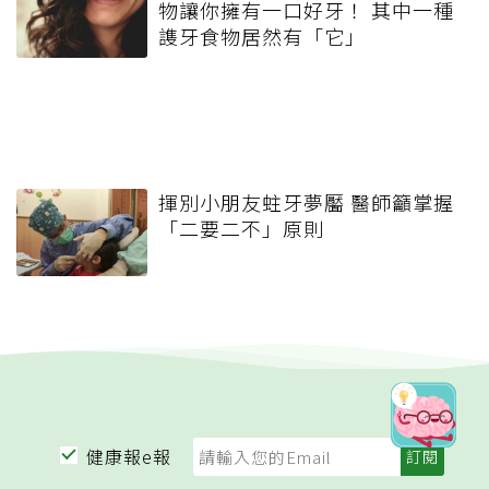
物讓你擁有一口好牙！ 其中一種
謢牙食物居然有「它」
揮別小朋友蛀牙夢靨 醫師籲掌握
「二要二不」原則
健康報e報