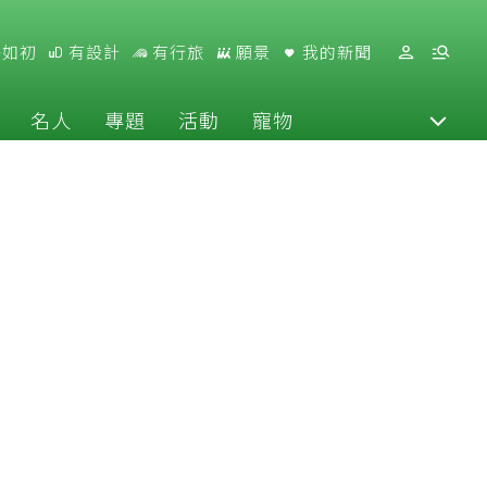
好如初
有設計
有行旅
願景
我的新聞
名人
專題
活動
寵物