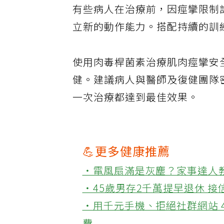
有些病人在治療前，因痙攣限制
立新的動作能力。搭配持續的訓
使用肉毒桿菌素治療肌肉痙攣安
健。建議病人與醫師及復健團隊
一次治療都達到最佳效果。
💪更多健康推薦
‧電風扇滿是灰塵？家事達人
‧45歲男存2千萬提早退休 
‧用千元手機、拒絕社群網站 