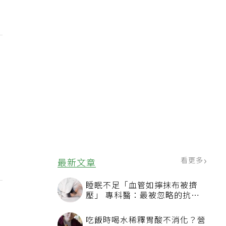
看更多
最新文章
睡眠不足「血管如擰抹布被擠
壓」 專科醫：最被忽略的抗老
方法
吃飯時喝水稀釋胃酸不消化？營