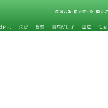
聯合報
經濟日報
河
退休力
失智
醫聲
慢病好日子
癌症
性愛