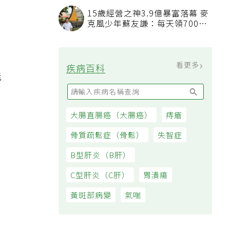
15歲經營之神3.9億暴富落幕 麥
克風少年蘇友謙：每天領700元
過日子
看更多
疾病百科
能
大腸直腸癌（大腸癌）
痔瘡
骨質疏鬆症（骨鬆）
失智症
B型肝炎（B肝）
C型肝炎（C肝）
胃潰瘍
黃斑部病變
氣喘