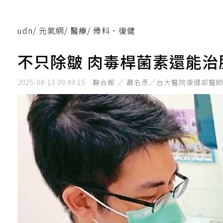
udn
/
元氣網
/
醫療
/
骨科．復健
不只除皺 肉毒桿菌素還能治
2025-08-13 09:49:15
聯合報 ／ 蕭名彥╱台大醫院復健部醫