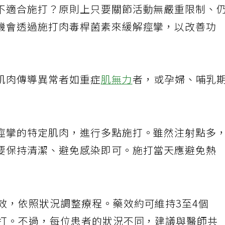
不適合施打？原則上只要關節活動無嚴重限制、
機會透過施打肉毒桿菌素來緩解痙攣，以改善功
肌肉傳導異常者如重症
肌無力
者，或孕婦、哺乳
痙攣的特定肌肉，進行多點施打。雖然注射點多
要保持清潔、避免感染即可。施打當天應避免熱
效，依照狀況調整療程。藥效約可維持3至4個