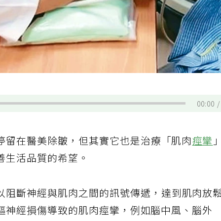
00:00
停留在醫美除皺，但其實它也是治療「肌肉
痙攣
善生活品質的希望。
以阻斷神經與肌肉之間的訊號傳遞，達到肌肉放
樞神經損傷導致的肌肉痙攣，例如腦中風、腦外