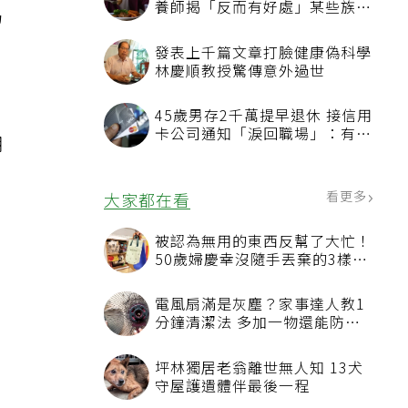
養師揭「反而有好處」某些族群
仍
才要禁
發表上千篇文章打臉健康偽科學
林慶順教授驚傳意外過世
45歲男存2千萬提早退休 接信用
卡公司通知「淚回職場」：有錢
期
也碰壁
看更多
大家都在看
，
被認為無用的東西反幫了大忙！
50歲婦慶幸沒隨手丟棄的3樣物
品
電風扇滿是灰塵？家事達人教1
分鐘清潔法 多加一物還能防髒
汙附著
坪林獨居老翁離世無人知 13犬
守屋護遺體伴最後一程