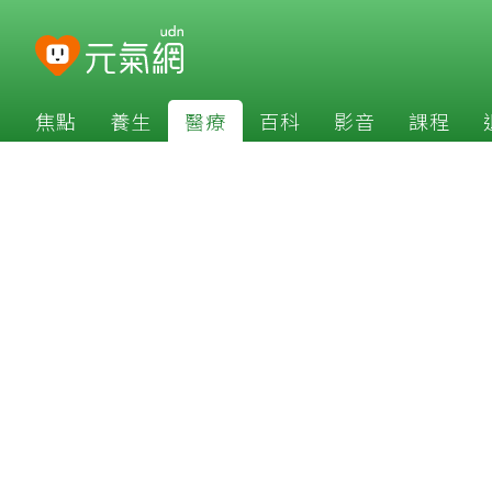
焦點
養生
醫療
百科
影音
課程