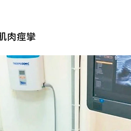
肌肉痙攣
師