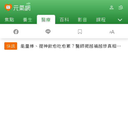
焦點
養生
醫療
百科
影音
課程
退休
能量棒、提神飲愈吃愈累？醫師揭越補越慘真相：
快訊
恐欠下疲勞債