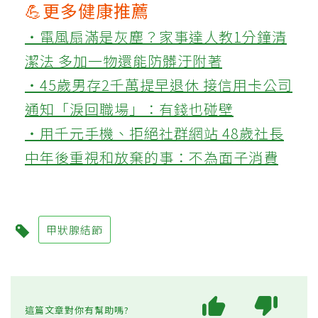
💪更多健康推薦
‧電風扇滿是灰塵？家事達人教1分鐘清
潔法 多加一物還能防髒汙附著
‧45歲男存2千萬提早退休 接信用卡公司
通知「淚回職場」：有錢也碰壁
‧用千元手機、拒絕社群網站 48歲社長
中年後重視和放棄的事：不為面子消費
甲狀腺結節
這篇文章對你有幫助嗎?