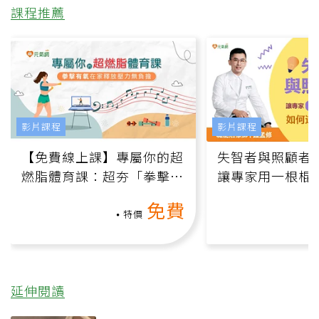
課程推薦
影片課程
影片課程
【免費線上課】專屬你的超
失智者與照顧者
燃脂體育課：超夯「拳擊有
讓專家用一根棍
氧」高壓族在家釋放壓力無
何逆轉退化大腦
免費
負擔
課）
特價
延伸閱讀