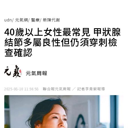
udn
/
元氣網
/
醫療
/
新陳代謝
40歲以上女性最常見 甲狀腺
結節多屬良性但仍須穿刺檢
查確認
元氣周報
聯合報元氣周報 ／ 記者李青縈報導
2025-08-10 11:56:58