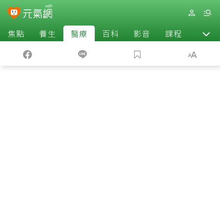
焦點
養生
醫療
百科
影音
課程
退休