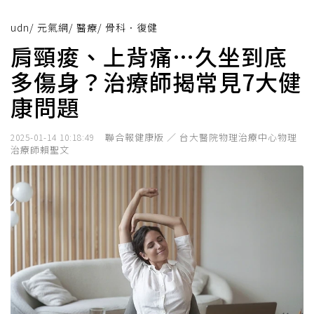
udn
/
元氣網
/
醫療
/
骨科．復健
肩頸痠、上背痛…久坐到底
多傷身？治療師揭常見7大健
康問題
聯合報健康版 ／ 台大醫院物理治療中心物理
2025-01-14 10:18:49
治療師賴聖文