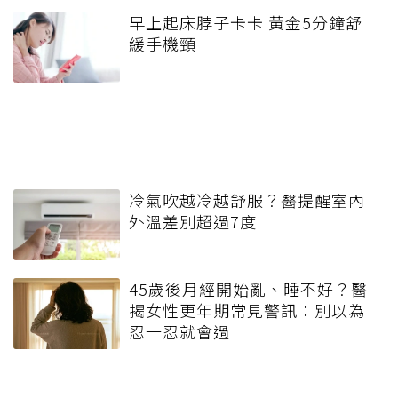
早上起床脖子卡卡 黃金5分鐘舒
緩手機頸
冷氣吹越冷越舒服？醫提醒室內
外溫差別超過7度
45歲後月經開始亂、睡不好？醫
揭女性更年期常見警訊：別以為
忍一忍就會過