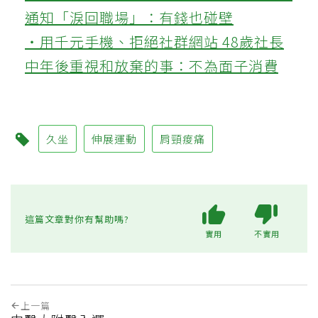
通知「淚回職場」：有錢也碰壁
‧用千元手機、拒絕社群網站 48歲社長
中年後重視和放棄的事：不為面子消費
久坐
伸展運動
肩頸痠痛
這篇文章對你有幫助嗎?
實用
不實用
上一篇