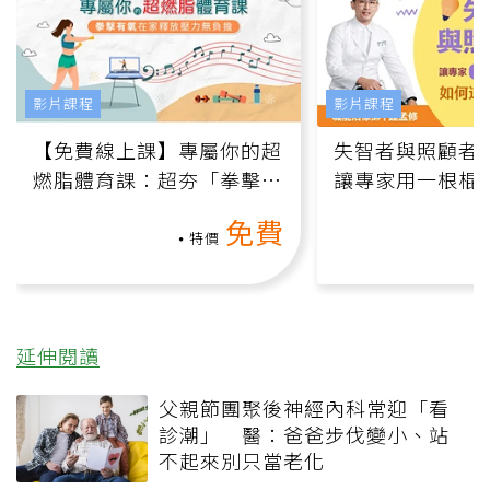
影片課程
影片課程
【免費線上課】專屬你的超
失智者與照顧者
燃脂體育課：超夯「拳擊有
讓專家用一根棍
氧」高壓族在家釋放壓力無
何逆轉退化大腦
免費
負擔
課）
特價
延伸閱讀
父親節團聚後神經內科常迎「看
診潮」 醫：爸爸步伐變小、站
不起來別只當老化