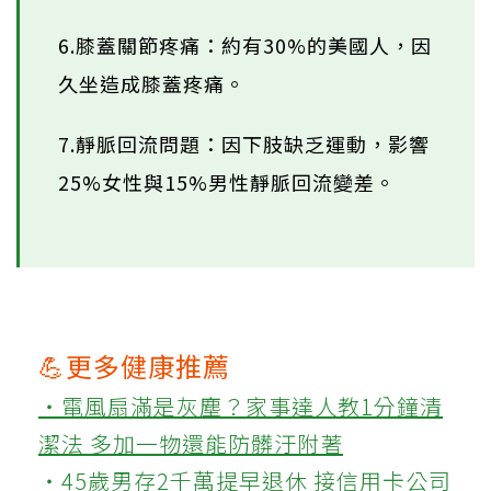
6.膝蓋關節疼痛：約有30%的美國人，因
久坐造成膝蓋疼痛。
7.靜脈回流問題：因下肢缺乏運動，影響
25%女性與15%男性靜脈回流變差。
💪更多健康推薦
‧電風扇滿是灰塵？家事達人教1分鐘清
潔法 多加一物還能防髒汙附著
‧45歲男存2千萬提早退休 接信用卡公司