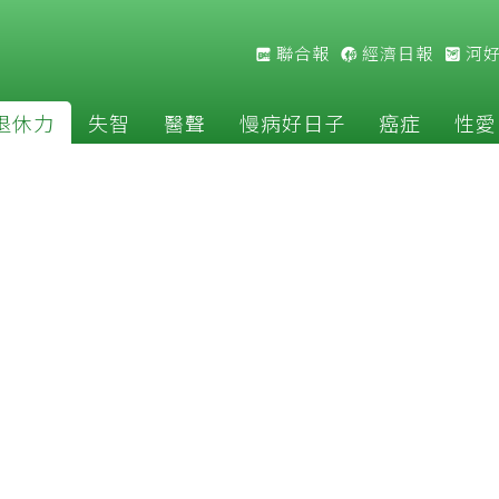
聯合報
經濟日報
河
退休力
失智
醫聲
慢病好日子
癌症
性愛