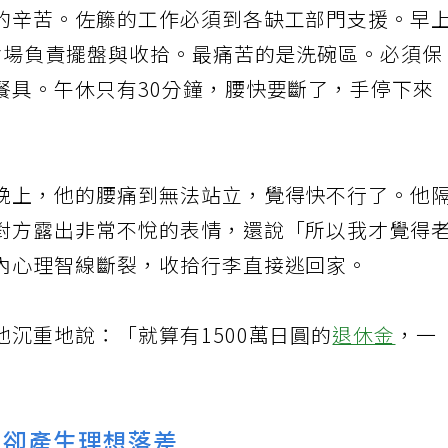
的辛苦。佐籐的工作必須到各缺工部門支援。早
會場負責擺盤與收拾。最痛苦的是洗碗區。必須保
餐具。午休只有30分鐘，腰快要斷了，手停下來
晚上，他的腰痛到無法站立，覺得快不行了。他
對方露出非常不悅的表情，還說「所以我才覺得
內心理智線斷裂，收拾行李直接逃回家。
沉重地說：「就算有1500萬日圓的
退休金
，一