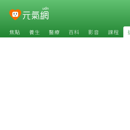
焦點
養生
醫療
百科
影音
課程