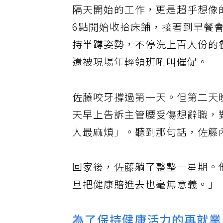
隔天開始的工作，更是超乎想像
6點開始收拾床鋪，接著到早餐
持半蹲姿勢，不停洗上百人份的
還被現場年輕領班吼叫催促。
佐藤咬牙撐過第一天。但第二天
天早上告訴主管腰受傷想辭職，
人最麻煩」。聽到那句話，佐籐
回家後，佐藤躺了整整一星期。他
旦把健康賠進去也毫無意義。」