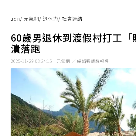
udn
/
元氣網
/
退休力
/
社會連結
60歲男退休到渡假村打工
潰落跑
2025-11-29 08:24:15
元氣網 ／ 編輯張麒麟報導