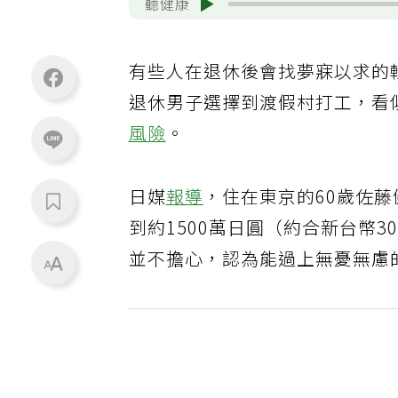
聽健康
有些人在退休後會找夢寐以求的
退休男子選擇到渡假村打工，看
風險
。
日媒
報導
，住在東京的60歲佐
到約1500萬日圓（約合新台幣
並不擔心，認為能過上無憂無慮