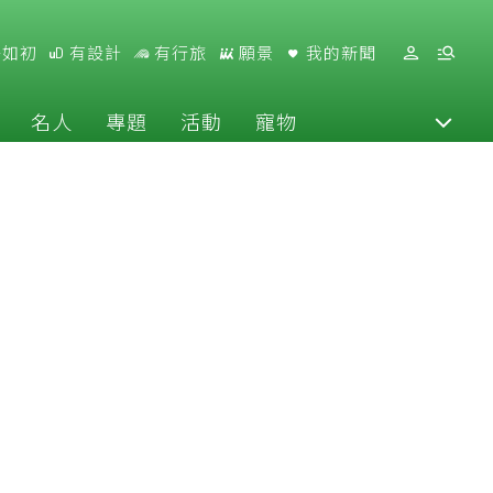
好如初
有設計
有行旅
願景
我的新聞
名人
專題
活動
寵物