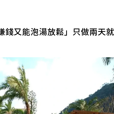
「賺錢又能泡湯放鬆」只做兩天