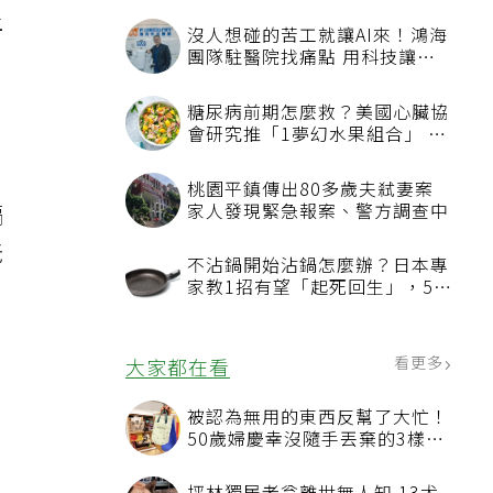
上
沒人想碰的苦工就讓AI來！鴻海
團隊駐醫院找痛點 用科技讓醫
療更有溫度
糖尿病前期怎麼救？美國心臟協
會研究推「1夢幻水果組合」 酪
梨加它改善血管功能
桃園平鎮傳出80多歲夫弒妻案
家人發現緊急報案、警方調查中
隔
老
不沾鍋開始沾鍋怎麼辦？日本專
家教1招有望「起死回生」，5情
況該換新
看更多
大家都在看
被認為無用的東西反幫了大忙！
50歲婦慶幸沒隨手丟棄的3樣物
品