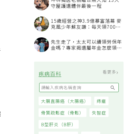
坪林獨居老翁離世無人知 13犬
守屋護遺體伴最後一程
15歲經營之神3.9億暴富落幕 麥
克風少年蘇友謙：每天領700元
過日子
先生走了，太太可以續領勞保年
金嗎？專家揭遺屬年金怎麼領，
者
看順位還要看資格
看更多
疾病百科
、
大腸直腸癌（大腸癌）
痔瘡
骨質疏鬆症（骨鬆）
失智症
超
B型肝炎（B肝）