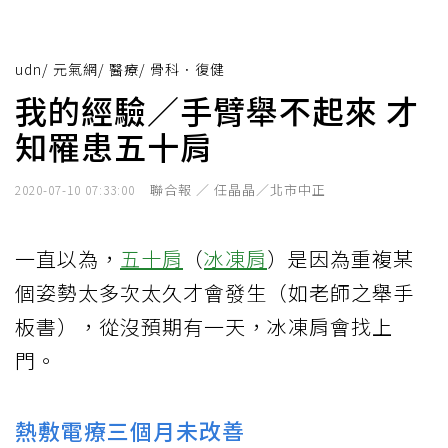
udn
/
元氣網
/
醫療
/
骨科．復健
我的經驗／手臂舉不起來 才
知罹患五十肩
聯合報 ／ 任晶晶／北市中正
2020-07-10 07:33:00
一直以為，
五十肩
（
冰凍肩
）是因為重複某
個姿勢太多次太久才會發生（如老師之舉手
板書），從沒預期有一天，冰凍肩會找上
門。
熱敷電療三個月未改善