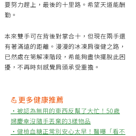
要努力趕上，最後的十里路。希望天道能酬
勤。
本來雙手可在背後對掌合十，但現在兩手還
有著滿遠的距離。漫漫的冰凍肩復健之路，
已然處在第解凍階段，希能夠盡快擺脫此困
擾，不再時刻感覺肩頭承受重擔。
💪更多健康推薦
‧被認為無用的東西反幫了大忙！50歲
婦慶幸沒隨手丟棄的3樣物品
‧健檢血糖正常別安心太早！醫曝「看不