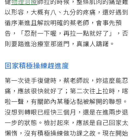
健
物理治療
師拉的時候，整條肌肉的痛楚難
以形容，大概有八、九分的疼痛，還好遇到
循序漸進且解說明確的蔡老師，會事先預
告，「忍耐一下喔，再拉一點就好了」，否
則要踏進治療室那道門，真讓人躊躇。
回家積極操練趕進度
第一次徒手復健時，蔡老師說，妳這麼能忍
痛，應該很快就好了；第二次往上拉時，喀
啦一聲，有關節內某種沾黏被解開的聯想。
沒想到轉眼已經快三個月，還是在進兩步退
一步的狀態。檢討起來，應該是自己回家太
懶惰，沒有積極操練做功課之故。現在開始