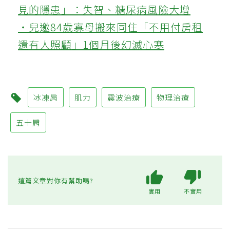
見的隱患」：失智、糖尿病風險大增
‧兒邀84歲寡母搬來同住「不用付房租
還有人照顧」1個月後幻滅心寒
冰凍肩
肌力
震波治療
物理治療
五十肩
這篇文章對你有幫助嗎?
實用
不實用