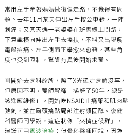
常用左手牽著媽媽做復健走路，不覺得有問
題。去年11月某天伸出左手按公車鈴，一陣
刺痛；又某天遇一老婆婆在斑馬線上問路，
下意識橫向伸出左手去攙扶，不料又出現觸
電般疼痛。左手側面平舉愈來愈難，某些角
度也受到限制，驚覺有異後開始求醫。
剛開始去骨科診所，照了X光確定骨頭沒事，
但原因不明，醫師解釋「操勞了50年，總是
該進廠維修」。開始吃NSAID止痛藥和肌肉鬆
弛劑，並在肩頭痛點局部注射類固醇。復健
科醫師同學說，這症狀像「夾擠症候群」，
建議可用
震波治療
；但骨科醫師回說，因為