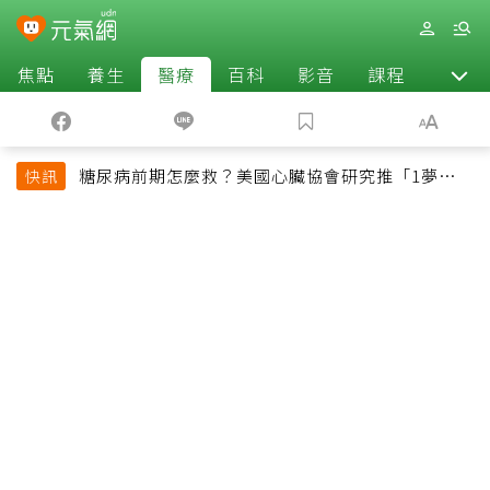
焦點
養生
醫療
百科
影音
課程
退休
糖尿病前期怎麼救？美國心臟協會研究推「1夢幻水
快訊
果組合」 酪梨加它改善血管功能