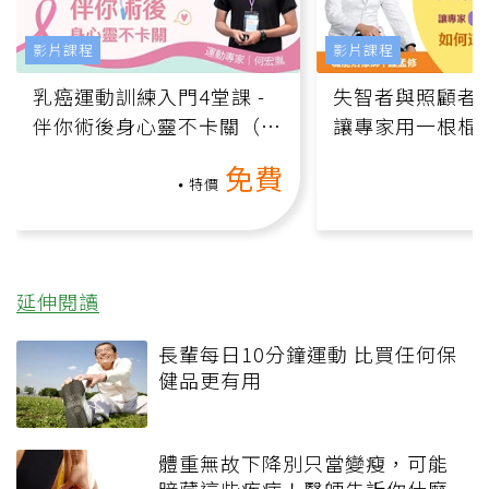
影片課程
影片課程
乳癌運動訓練入門4堂課 -
失智者與照顧者
伴你術後身心靈不卡關（線
讓專家用一根棍
上影音課）
何逆轉退化大腦
免費
課）
特價
延伸閱讀
長輩每日10分鐘運動 比買任何保
健品更有用
體重無故下降別只當變瘦，可能