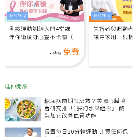
影片課程
影片課程
乳癌運動訓練入門4堂課 -
失智者與照顧者
伴你術後身心靈不卡關（線
讓專家用一根棍
上影音課）
何逆轉退化大腦
免費
課）
特價
延伸閱讀
糖尿病前期怎麼救？美國心臟協
會研究推「1夢幻水果組合」 酪
梨加它改善血管功能
長輩每日10分鐘運動 比買任何保