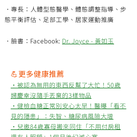
．專長：人體型態醫學、體態調整指導、步
態平衡評估、足部工學、居家運動推廣
．臉書：Facebook:
Dr. Joyce - 黃如玉
💪更多健康推薦
‧被認為無用的東西反幫了大忙！50歲
婦慶幸沒隨手丟棄的3樣物品
‧健檢血糖正常別安心太早！醫曝「看不
見的隱患」：失智、糖尿病風險大增
‧兒邀84歲寡母搬來同住「不用付房租
還有人照顧」1個月後幻滅心寒