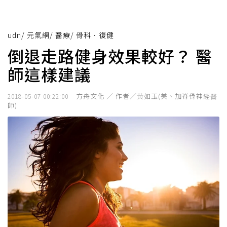
udn
/
元氣網
/
醫療
/
骨科．復健
倒退走路健身效果較好？ 醫
師這樣建議
方舟文化 ／ 作者／黃如玉(美、加脊骨神經醫
2018-05-07 00:22:00
師)