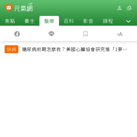
焦點
養生
醫療
百科
影音
課程
退休
糖尿病前期怎麼救？美國心臟協會研究推「1夢幻水
快訊
果組合」 酪梨加它改善血管功能