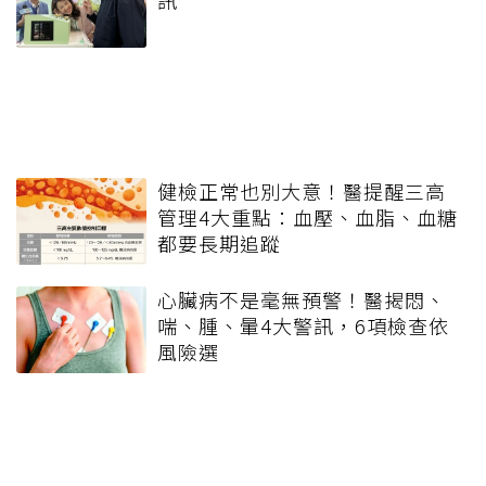
訊
健檢正常也別大意！醫提醒三高
管理4大重點：血壓、血脂、血糖
都要長期追蹤
心臟病不是毫無預警！醫揭悶、
喘、腫、暈4大警訊，6項檢查依
風險選