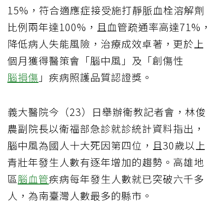
15%，符合適應症接受施打靜脈血栓溶解劑
比例兩年達100%，且血管疏通率高達71%，
降低病人失能風險，治療成效卓著，更於上
個月獲得醫策會「腦中風」及「創傷性
腦損傷
」疾病照護品質認證獎。
義大醫院今（23）日舉辦衛教記者會，林俊
農副院長以衛福部急診就診統計資料指出，
腦中風為國人十大死因第四位，且30歲以上
青壯年發生人數有逐年增加的趨勢。高雄地
區
腦血管
疾病每年發生人數就已突破六千多
人，為南臺灣人數最多的縣市。