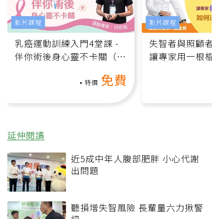
影片課程
影片課程
乳癌運動訓練入門4堂課 -
失智者與照顧者
伴你術後身心靈不卡關（線
讓專家用一根棍
上影音課）
何逆轉退化大腦
免費
課）
特價
延伸閱讀
近5成中年人腹部肥胖 小心代謝
出問題
聽損增失智風險 長輩量六力揪警