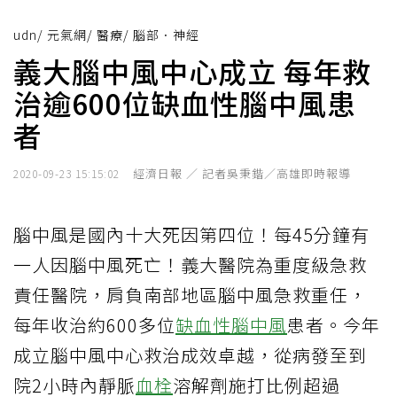
udn
/
元氣網
/
醫療
/
腦部．神經
義大腦中風中心成立 每年救
治逾600位缺血性腦中風患
者
經濟日報 ／ 記者吳秉鍇／高雄即時報導
2020-09-23 15:15:02
腦中風是國內十大死因第四位！每45分鐘有
一人因腦中風死亡！義大醫院為重度級急救
責任醫院，肩負南部地區腦中風急救重任，
每年收治約600多位
缺血性腦中風
患者。今年
成立腦中風中心救治成效卓越，從病發至到
院2小時內靜脈
血栓
溶解劑施打比例超過