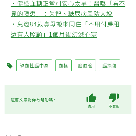
‧健檢血糖正常別安心太早！醫曝「看不
見的隱患」：失智、糖尿病風險大增
‧兒邀84歲寡母搬來同住「不用付房租
還有人照顧」1個月後幻滅心寒
缺血性腦中風
血栓
腦血管
腦損傷
這篇文章對你有幫助嗎?
實用
不實用