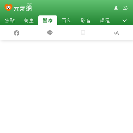
焦點
養生
醫療
百科
影音
課程
退休