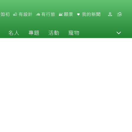
好如初
有設計
有行旅
願景
我的新聞
名人
專題
活動
寵物