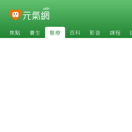
焦點
養生
醫療
百科
影音
課程