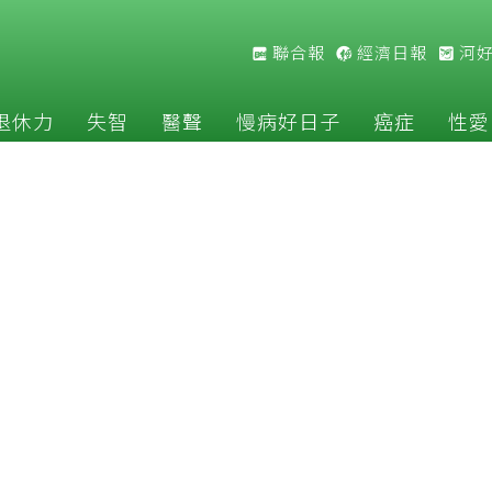
聯合報
經濟日報
河
退休力
失智
醫聲
慢病好日子
癌症
性愛