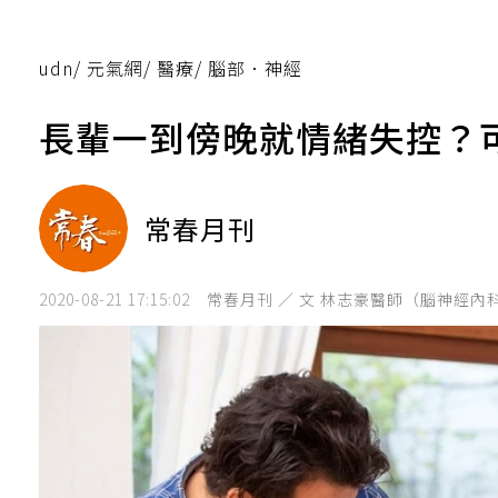
udn
/
元氣網
/
醫療
/
腦部．神經
長輩一到傍晚就情緒失控？
常春月刊
2020-08-21 17:15:02
常春月刊 ／ 文 林志豪醫師（腦神經內