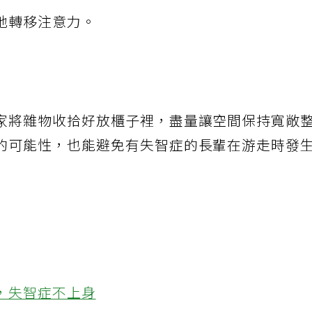
地轉移注意力。
家將雜物收拾好放櫃子裡，盡量讓空間保持寬敞
的可能性，也能避免有失智症的長輩在游走時發
，失智症不上身