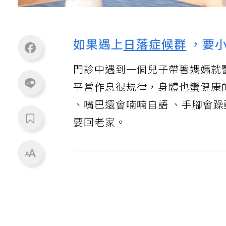
如果遇上
日落症候群
，要
門診中遇到一個兒子帶著媽媽就
平常作息很規律，身體也蠻健康
、嘴巴還會喃喃自語 、手腳會
要回老家。