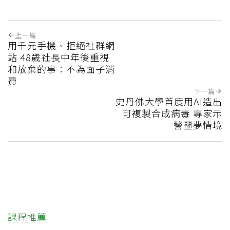
上一篇
用千元手機、拒絕社群網
站 48歲社長中年後重視
和放棄的事：不為面子消
費
下一篇
史丹佛大學首度用AI造出
可複製合成病毒 專家示
警噩夢情境
課程推薦