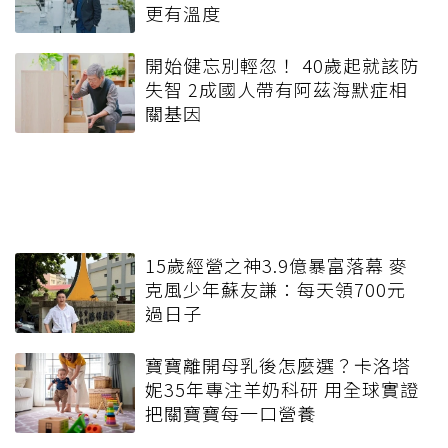
更有溫度
開始健忘別輕忽！ 40歲起就該防
失智 2成國人帶有阿茲海默症相
關基因
15歲經營之神3.9億暴富落幕 麥
克風少年蘇友謙：每天領700元
過日子
寶寶離開母乳後怎麼選？卡洛塔
妮35年專注羊奶科研 用全球實證
把關寶寶每一口營養