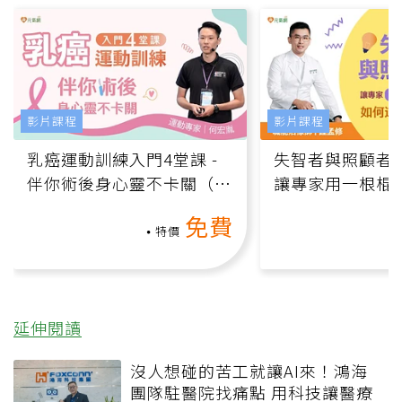
影片課程
影片課程
乳癌運動訓練入門4堂課 -
失智者與照顧者
伴你術後身心靈不卡關（線
讓專家用一根棍
上影音課）
何逆轉退化大腦
免費
課）
特價
延伸閱讀
沒人想碰的苦工就讓AI來！鴻海
團隊駐醫院找痛點 用科技讓醫療