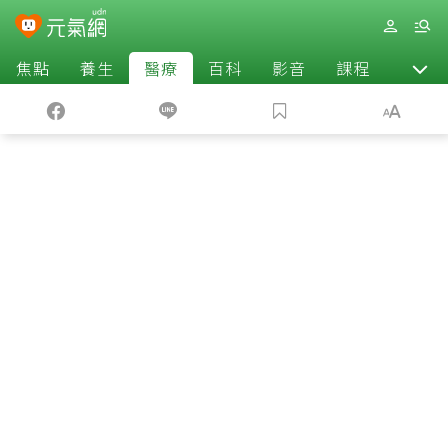
焦點
養生
醫療
百科
影音
課程
退休