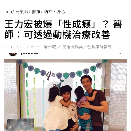
udn
/
元氣網
/
醫療
/
精神．身心
王力宏被爆「性成癮」？ 醫
師：可透過動機治療改善
聯合報 ／ 記者楊雅棠／台北即時報導
2021-12-20 12:35:03