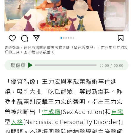
袁瑋強調，伴侶的諮商治療應該將診斷「留在治療裡」，而非用於互相攻
訐的工具。圖／截自李靚蕾IG
聽健康
00:00
/
00:00
「優質偶像」王力宏與李靚蕾離婚事件延
燒，吸引大批「吃瓜群眾」等最新爆料。昨
晚李靚蕾則反擊王力宏的聲明，指出王力宏
曾被診斷出「
性成癮
(Sex Addiction)和
自戀
型
人格
(Narcissistic Personality Disorder)」
的問題。不過振興醫院精神醫學部主治醫師