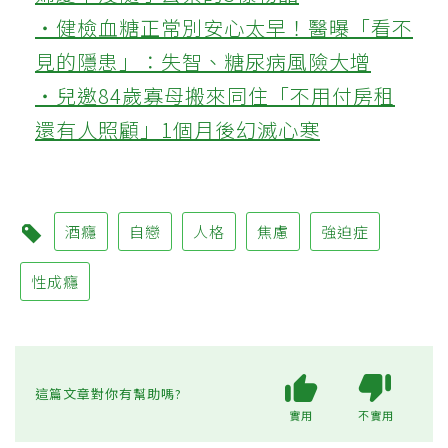
‧健檢血糖正常別安心太早！醫曝「看不
見的隱患」：失智、糖尿病風險大增
‧兒邀84歲寡母搬來同住「不用付房租
還有人照顧」1個月後幻滅心寒
酒癮
自戀
人格
焦慮
強迫症
性成癮
這篇文章對你有幫助嗎?
實用
不實用