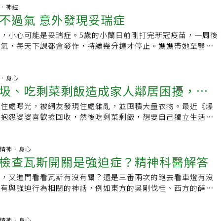
壓力時就該求助 及早治療多數都能恢復楊逸鴻主任提醒，強迫
Compulsions），這些症狀不僅難以控制，且具有破壞性。
因很多，大致分成心理與生理，應對的技巧會有所不同。這篇文
腦部．神經
志薄弱或「太愛乾淨」，而是大腦功能暫時失衡的表現。若過度
懼怕髒污，每日洗手數小時，手洗破皮依然無法停止；或擔心門
不過氣 意外發現妥瑞症
生在老年人身上，與生理狀況有高度的相關性。當前額葉開始生
或檢查行為，已導致焦慮、失眠或家庭緊張，就應及早尋求專業
，而在門口與信箱前反覆確認一小時以上，當患者的強迫想法及
開始出現一些症狀，這些症狀可能出現在確診疾病的前10年至
潔淨與秩序本身沒錯，但當它變成壓力，就需要學習適度放手。
生活功能，就會建議至醫療體系尋求協助。憂鬱與強迫的共病現
，小心可能是妥瑞症。5歲的小蘭日前剛打完新冠疫苗，一周後
常會被忽略，覺得是老年人不愛乾淨，或是本身個性導致的行
人理解的支持下，多數患者都能恢復平衡、重新找回自在的生
失衡強迫症與憂鬱症的共病並不罕見，尤其兩者皆是因血清素
過氣，每天下課都會發作，持續幾分鐘才停止。媽媽帶她至醫院
計畫的照顧者討論家中的狀況時，我們時常會聽到：「我的爸爸
】老是反覆檢查、洗手？小心是強迫症！ 醫：復原需要這些幫
in）系統失調。周呈叡提到，患者常因強迫行為而嚴重干擾生活，導致
臟超音波檢查，雖然沒有異常，但醫師懷疑是妥瑞症。書田診所
前就不愛乾淨了，家裡東西堆積如山，又跟鄰居處不好」。這些
咬雙手、挖取眼球」吃藥無效 「1新療法」有效改善身心病況
誘發憂鬱；當情緒低落時，亦會讓可控制的強迫行為逐漸失控，
表示，根據臨床上定義，妥瑞症是18歲前出現多種不自主動
是前額葉皮質所管理的，與計劃相關的高層次認知活動、人格表
療網授權刊登，原文刊載網址：
臨床上可見兩種發病路徑：一為早期出現強迫症（通常自國小、
上的不自主聲音，且需持續1年以上；不過，有許多抽搐異常是
精神．身心
過程，還有調節社會活動、語言功能的某些方面等行為。正常人
althnews.com.tw/article/66681】
圾、吃剩菜剩飯造成家人鄰居困擾，是
隨後才逐漸出現；另一為20多歲後，因憂鬱進而引發強迫症
等因素引起，持續不到1年或僅單純不自主動作、聲音，無法確
去組織思考與行為，但生病的腦認知受損，影響組織的能力而產
眾常見精神疾患盛行率之變遷」研究顯示，國人常見精神疾病包
究顯示，妥瑞症出現不自主抽搐等異常症狀，與基因遺傳有密切
其外顯的表現。我們可以說囤積症狀是交互影響的，目前未有定
瑜住處曝光，被網友發現住處雜亂，並囤積大量衣物。最近《爆
師與整理師授4種解方
30至45歲人口群盛行率最高，近10年（民國99至109年）的
患者具有家族史，家族的一親等成員出現妥瑞症症狀是一般人10
變成失智症，但目前有許多失智症患者過去有囤積行為，也希望
友抱怨婆婆喜歡撿回收，然後吃剩菜剩飯，想要自己獨立生活，
25至27%，也就是每4人中即有1人有心理困擾；其中以焦慮、
表示，妥瑞症與腦部多巴胺有關。潘俊伸表示，妥瑞症常在5、
相關研究證實，與進一步的說明。長輩有囤積症該如何應對？那
但這樣的情況已經造成家人與鄰居的困擾，引起許多網友回應。
未失現實感」的疾病增幅最顯著。這類患者通常仍可維持工作、
狀，10至14歲時症狀較嚴重，約三分之二的患者到青春期後，
情況，我們該如何應對呢？「我們家長輩有囤積症，該怎麼處理
經內科檢查一下」、「失智前兆」、「老人都這樣，捨不得
，但內心極為痛苦，尤其一旦經歷社群媒體壓力、工作競爭與自
甚至完全消失。有些不自主動作及聲音持續不到1年，可稱為暫
照顧他，又要處理他的物品，真的好煩！」「我們家長輩失智
錢最有效」、「你不會搬走嗎？、「我家的老人也是，撿回來就
哪科.精神．身心
爆腦內風暴。當「腦內戰爭」無法停歇，rTMS治療成救星周呈
單純只有動作或聲音的不自主行為，則歸類慢性聲音或動作抽搐
檢查瓦斯開關是強迫症？精神科醫解答
很恐怖，都是東西，我該怎麼做？」以下建議一些原則：1. 若
的情況，真的只是習慣或是失智嗎？有時候可能並非如此！高雄
與心理治療對某些患者效果不彰時，重複經顱磁刺激
，妥瑞症患者若焦慮、刻意抑制發作，往往會加重症狀出現頻
，發現有囤積、穢語、脾氣暴躁等狀況，建議可至神經內科看
和紀念醫院精神醫學部主任陳正生多年前接受聯合報採訪時就指
ranscranial Magnetic Stimulation，rTMS）治療成為另一線希
特別藥物治療，部分會採用行為治療，進行對抗反應訓練，讓小
了，又進門看看瓦斯有沒有關？還是三番兩次的跑去看車燈有沒
期有認知改變、情緒控制異常等情況，且藥物效果較明顯助延
收集」特定物品的習慣，從超商集點贈品、公仔、偶像周邊到骨
磁場改變大腦特定區域的活性，無需麻醉、不需住院，治療後即可
症狀發作前的徵兆，採取應對的動作，讓症狀較不明顯、較不會
都有與強迫行為相關的神話，例如東方的吳剛伐桂、西方的薛西
失智，則可至身心科診斷囤積症。2. 瞭解對長輩而言，物品的
多，有人還另租倉庫或買房子堆戰利品。不過，當這些被收集的
微，目前被列為第三線治療。但在周呈叡眼中，對於財力與時間
潘俊伸說，妥瑞症患者常伴隨其他共病，如注意力不足過動症、
者都和死亡對抗有關，因而被處罰不斷做同件事。那麼，真實生
原因，試著找到物品與長輩的連結。3. 理解處理這件事情的不
「寶特瓶、塑膠袋、紙箱、報紙」，且堆到孳生蚊蠅、老鼠，甚
，它甚至可視為第一線選項。周呈叡也舉例，從小就有洗手強迫
多半也能改善妥瑞症症狀。家人、學校老師也扮演重要角色，須
麼會罹患強迫症呢？就有一位30多歲的女性上班族個性追求完
間互動、討論、以及處理物品的過程。4. 每一個物品都有其意
沒有或掉下來打到人，很可能就是病態囤積了。囤積症（囤物
作時因為無法忍受工作環境的&quot;不乾淨&quot;而離職，之
及青少年提供適時幫助與支持，同儕的理解與同理心，可以減少
人訊息會夾雜在紙片、公文中洩露，習慣性將丟到垃圾桶的紙片
哪科.精神．身心