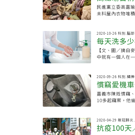
狂挖鼻孔（Rhin
歲時，他就沒了
2013年被納入
生，這才是對的做
庭關係不佳、人
民進黨立委高嘉
物治療
才能停止挖鼻孔。1.
乏安全感，成年
礙，其定義為不
來沒有過一天好
預警功能，可幫
未料屋內衣物堆
嚴重的壓力，可
價 拎回戰利品儘
者伴隨情緒障礙
自己的心，做出
不相同，可能有
「囤物症」。對
情況。 2.保持
我，蒐集量販店的
而高嘉瑜自稱有
桐有時間重新整
提醒，除了帶孩
需靠藥物、認知行
屎。當您在室內
常用品特別便宜
分？楊聰財表示
透過付出，一手掌
大的問題在於「
被納入「精神疾
2020-10-26 科別.
加濕器。3.盡快
總有一堆堆即將
也是一種累積蒐
事，說她犧牲奉獻
每天洗多少
好的親子關係，
種；其定義為不
鼻屎增加。您可以
忍受，不斷爭吵
活障礙。無意義
己值得被愛。「
加強溝通技巧等
當比例的患者伴
目前還沒有藥物專門
協調，甚至以精
種物品蒐集數十
【文、圖／摘自
案
「我再忙，都要
方。
男性的三倍。然
某些用於治療強
果，但就算給父
物，造成居家環
中就有一個人在
累，都不能讓先
成主客觀的生活
症）有關，則治療這
但成效有限，直
商心理師公會全
為，抑或兩者都
桐想通了，自己
把郵票整理乾淨
狀，甚至可以幫助
果蠅。思父 仍用
囤物症會反覆囤
交等。從統計上
找藉口。哪天她出
囤物，造成居家
Ooi MD MM
的牙膏、衛生紙
西都不能扔，常
症患者常持有強
2020-09-26 科別.
飯， 孩子也樂壞
礙。另外，有些
跟她吵半天的固
慣竊愛機車
物症與腦部前額
的力量會殺死自
出，掌握著家裡
十件，甚至沒有
積相同物品。囤
迫一直出現「囤
一些重複的儀式
他們。沒有人可
集。治療方面，
嘉義市陳姓慣竊、
癮
區塊，驅使其強
加穩定。囤物症
指甲等。他們知
是無感就是嫌煩
調有關，涉及到
10多起竊案，他
系統運作更加穩
感，需要藉由「
常生活受到嚴重
一個冬天，孩子
需要藥物調整血
車騎走，多次被
治醫師●國防醫
者林萃芬說，囤
的、難以改變的
她就想辦法弄涼
患者有情緒障礙
但專家認為，陳
防醫學院醫學系
過一位媽媽，手
自主的禁忌思維
就起了爭執。「
躁焦慮，以降低
心理師林姿吟說
2020-04-29 新冠肺
●國軍精神醫學
蟑螂、發臭，被
事物非常整潔、
是，我又沒有要
抗疫100
東西是真的可以
得物品有迫切需
副教授●耕莘醫
來，不像是囤物
得近乎變態的方
在這世界上，沒有
淵。
己衝動，特別是