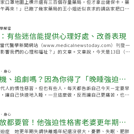
照顧自己的身心健康，應該尋求紓壓管道。楊聰財則表示，若懷
重複行為或者儀式行為並不完全等同於強迫症強迫症有兩個方面
一家口罩地圖上標示還有三百個存量藥局，但才拿出健保卡，藥
選擇，在當下就完成了情感的平等交換。作家慕顏歌在《你的善
抒解心裡不適，這種行為通常兒童或青少年就會出現。她說，臨
尋求醫療協助，透過藥物、認知行為治療等方式改善。家人也必
是有強烈的執迷衝動和想法，另一方面是採取儀式性行為來緩解
下午再來！」已跑了幾家藥局的王小姐近似哀求的請店家把口罩
》一書裡談到，你不能以為你的「善行」就像錢存進銀行，別人
年級、品學兼優女學生，被媽媽發現鉛筆盒常出現新奇文具用
忙列清單，盤點哪些東西不要再囤積了，逐次減少，幫助患者漸
們常常以為有反覆洗手，反覆檢查門鎖，或者把東西擺得十分整
點頭；店家要她看電腦螢幕 「這個才準，地圖不準！」其他顧
你所期望的利率還清本息──永遠不要為了你所愛的人做過多的
稱是同學送的，家長私下了解後發現並非如此，而是孩子不告而
同場加映嘉瑜的枕頭 專家：非過渡的客體高嘉瑜房間除了堆滿
為就是強迫症。實際上真正的強迫症比這嚴重得多。並非習慣性
難藥局，「天啊，不就買幾片口罩？怎麼我像個壞人一樣？」王
做到永遠不去提及。付出，是出於心甘情願當我們困在「 付出
孩仍否認並惱羞成怒，家長帶來求助心理治療，發現女孩在學校
頭也引起關注。高聲稱已使用十年，捨不得丟。林萃芬表示，許
，生活中每個人都會有反覆確認一些事情的行為。有強迫症的人
。做業務的張小姐因工作關係必須罩不離口，她說有次從高雄岡
心理學解密
時，不妨按以下三點去想，減少犧牲感或委屈感，不再覺得別人
造成他人損失來報復對方。林姿吟說，找到問題根源，與家長及
髒的娃娃或小被子，從小用到現在、捨不得丟，而這類物品通常
：有些迷信能提供心理好處、改善表現
區別是，他們無法控制自己的強迫性想法和行為，即使知道這些
口罩地圖，但每家藥局都顯示「○」，好不容易找到其中一家，
沒有得到對等的回報。1.別人沒有要我們做那麼多，是我們自
級霸凌情況，並指導女學生日後如何求助後，女孩偷竊行為即未
客體」。林萃芬解釋，過渡的客體在小孩子成長發展中，通常是
了實際需求。強迫症患者每天至少會花一小時在強迫性思維或者
藥局招牌燈熄了、鐵門拉下，「當下有點想哭！」還好她走回停
.自己沒有那麼偉大，那是自己想的。3.如果付出讓自己感到委
建議，陳男可能有強迫症、偷東西有快感、已成癮了，不偷心裡
，當代醫學新聞網站（www.medicalnewstoday.com）刊登一
的依戀，而將情感依附在玩偶或被子上，並將這些物品擬人化來
使他們完成強迫性行為或者儀式，也不會覺得愉悅，而只是從焦
局，藥師不等她問就說還有口罩，「覺得好像中了樂透！」接著
這一生，最值得付出的是自己， 別忘記也為自己做一些想做的
犯、性侵犯等都應接受心理處遇，而非只有監禁處罰。
影響我們的心理和福祉？」的文章。文章說，今天是13日（星
久之，便需要撫摸或是聞上面的味道，才能獲得安全感、入睡。
罷了。真正的強迫症患者其實只占總人口的 2%。強迫症非常
了，興奮打手機說「買到了！買到了！」新冠疫情來襲，戴口罩
， 做任何事都心甘情願、歡歡喜喜，家人可以從情感糾葛中解
將避免開展日常業務，因為擔心這一天會給他們帶來「厄運」。
小孩都有「過渡的客體」，不需要因此而就診。林萃芬指出，高
患者幾乎不能或者根本不能控制他們的執迷念頭和衝動行為，並
同的裝扮，排隊買口罩成了全民運動，「有罩走遍天下，無罩寸
由，這才是他們最想從你身上得到的付出。書籍介紹書名：要獨
場會跳過13號登機口，全世界80%以上的高層建築都沒有13
從小使用，不太像是「過渡的客體」。
時間。強迫性思維和行為會嚴重干擾患者正常的生活、學習、工
活現況。愛跳街舞的少女小妤說，戴著口罩跳舞常喘不過氣，整
老：人生的意義自己定義，走出自己的英雄之旅作者：洪雪珍出
館和醫院也不設13號病房。大多數人都知道這些信念是不合理
精神．身心
可能導致他們患上嚴重的憂鬱症。要區分一個人是強迫症患者還
，好幾次想拿掉口罩，但爸爸說不戴口罩就不准上街舞課，親子
版日期：2019/04/30作者簡介／洪雪珍政大新聞系、台大商學
機、追劇嗎？因為你得了「晚睡強迫
遵守。研究發現，之所以這樣做，是因為進行這種行為的人通常
向、喜歡一絲不苟生活的普通人，判斷標準是症狀的嚴重程度及
討厭的肺炎疫情趕快走開。除了戴好戴滿的口罩人生，民眾行的
轉換一次跑道，進行一趟英雄之旅，享受精彩豐富的人生。第一
示，四分之一美國成年人認為
的干擾程度。有一些強迫症患者還會有抽動障礙，叫做妥瑞氏症
多人減少搭大眾運輸，能自己開車騎車就不坐公車、捷運、火
現代人的慣性惡習，但也有些人，每天都告訴自己今天ㄧ定要早
與編輯的新聞工作，第二個十年轉入電台與報紙負責行銷與活動
晚睡必學4招
近資料表明，年輕人比老年人更迷信。70%的美國學生把獲得
叫抽動穢語症候群）。具體症狀是突然做一些重複性動作，比如
運輸工具也盡量不吃不喝不說話。新北樹林高小姐平時搭火車通
式，讓自己快速地入睡，一旦這麼做，反而讓自己更痛苦，也算
年為台灣人才尋找最適合的舞台。目前進到第四個十年，擁有多
託在運氣上。研究者通過當代醫學新聞網站的Spotlight功能，
聳肩、擺頭、肩膀痙攣、清嗓子、吸鼻子或者發出咕嚕聲。強迫
自案卅二足跡遍布雙北且均搭乘大眾運輸工具後，改與友人共乘
症」，逼著自己去規律作息時間，強迫該幾點睡，一天要睡滿多
重工作，包括作家／斜槓教練／職涯諮詢顧問等。曾任職《聯合
背後的心理機制。一些讀者說：「我媽媽有很多迷信。」她不能
成年早期顯現，男性的發病年齡小於女性，不過也有人在三十五
有獨自一人仍會搭乘火車，但上下火車都會以酒精消毒。近期因
有足夠的修復時間，但往往如此之後，反而讓隔天的精神更慵
樂電台行銷總監、《自由時報》行銷經理、yes123求職網副總
不能在桌上放新鞋，即使裝在盒子裡也不行，不能打破鏡子，不
症的遺傳貢獻率是 25%左右，也就是說一個人患強迫症有四分
曾到板橋火車站，男友擔心她有交叉感染機會，現在上下班幾乎
人，通常躺在床上後，就會安排更多腦袋活動時間，玩手遊、追
精神．身心
周刊》、《今周刊》、《Cheers》等多家雜誌網站人氣專欄作
況下提供錢包。如果她灑了些鹽在外邊，就在她的左肩上再撒一
因素，四分之三取決於環境因素。強迫症症狀可能會隨著時間的
放都要管！他強迫性格害老婆更年期失
新北有小黃司機原本每天載女兒到台北上班後才開始載客，疫情
集追著一集跑，一頁追一下頁走，一級升了等下級永無止盡的夜
強大，就是你的自由》、《哪有工作不委屈，不工作你會更委
認為：「其中一些只是常識性的說法，例如不要破壞鏡子，可能
自動消失，但也有可能加重。童年時期受過虐待或者重大心理創
染，乾脆不跑車，每天僅載送女兒上下班，否則不慎染疫，全家
知道幾點才能真的睡覺，這樣的腦袋活動，就是你失眠最大主
換愈好，得有這些本事》、《不乖勝出》等暢銷書。延伸閱讀：
而割傷自己。但是它們轉化為一套規則，通常沒有明顯的原
強迫症 她更年期失調快離婚年紀還沒很大，憂鬱、失眠、肥胖
腫塊
迫症的機率。神奇的是，強迫症還會因為病菌感染而發病，有一
。桃園市政府交通局長劉慶豐是標準通勤族，每天從台北搭區間