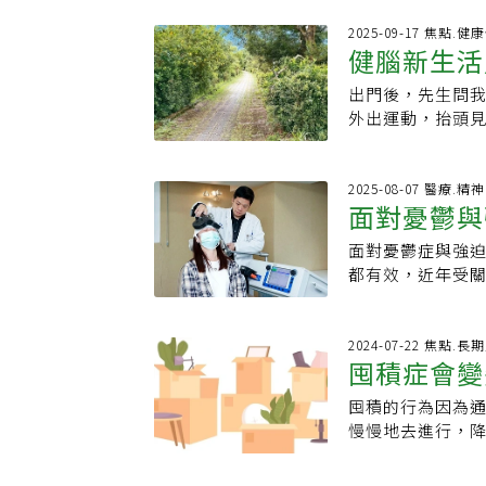
同的心理狀態與
體質、承受壓力
鋸一名年近六旬
2025-09-17 焦點.
的重大原因之一
健腦新生活
事，不是煮飯或
當情緒影響人體
地板乾淨，幾分
若自律神經過於
出門後，先生問
中，也會突然折
現。壓力大易使
外出運動，抬頭
板一塵不染外，
緒易失調，若有
先前，我總笑他
出，這類重複、無法控
會使五臟陰陽失
狡辯。看他時常
Disorder,
物外，治病必求
掏出來，被洗衣
2025-08-07 醫療.
任說明，強迫症
面對憂鬱與
結打開了，其實
我的無心之失，
念頭或動作。若
下則產生類似「
不時為了誰的頭
效果有限；隨著
面對憂鬱症與強
內分泌、免疫等
趣味活水，卻也
以抗焦慮或抗精
都有效，近年受關
若自律神經失調
外，更需頭腦清
恢復平衡，並逐
麻醉、無明顯副
當抒發壓力，對
慣」，就可鍛鍊
一位年近六旬的
者提供更多安全
應做好時間管理
咀嚼次數、攝取
沒發現髮絲，一
管道，是否正是
2024-07-22 焦點.長
在同個時段內要
我，因老化加劇
囤積症會變
毛巾四角要平整
症」，用來形容
作順序，壓力就
不出來，真教人
度、力求完美而
臨床現場，真正的強迫症
作、每日健走一
囤積的行為因為
家分享4原
情況屬於強迫人格（Ob
「潔癖」來得複
單有效、省錢又輕
慢慢地去進行，
完美與控制感，
引發的情緒風暴
會看見轉捩點，
定有用。雖不一
狀可分為兩大類：
嗎？囤積症是一