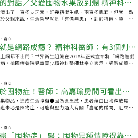
了父親與家人間爭吵的導火線。楊聰財回憶，或許對於經歷過苦
的對話／父愛囤物水果放到爛 精神科醫
治療時機。
子女反對梧桐是一家公司的老闆， 勤奮能幹，不僅事業經營的
禁忌想法：不斷出現暴力或傷害影像，會突然大叫大罵；四、憂
xomania）條件研究人員將強制狂挖鼻孔（Rhinotillexomania）歸
吃了肚子痛，我們大家已經說好，回來以後都會提前三天跟你
，生活哲學就是「有備無患」，對於特價、買一送一，幾乎沒有
小事也都由她一肩扛起，無怨無悔， 通通是她的責任。四十二
心災害會發生，例如不斷檢查瓦斯開關。哪些人是高風險群？唐
，可能屬於以身體為中心的重複行為障礙。要使挖鼻孔成為強制
裡清出了一百多支牙膏，好幾箱衛生紙、兩百多瓶酒，但我一點
去採買好嗎？▶ 看見優勢1： 找到媽媽塞滿冰箱的關鍵原因－
宜就買，連水果也是一樣。如何面對囤積症？先處理心情，再處
中風， 沒一年癱瘓成植物人。公司家裡兩頭忙，梧桐想要送先生
是內顯性格的人，較容易難過、焦慮、孤單、負面思考；其次，
tillexomania）必須滿足下列標準： - 狂挖鼻孔，佔用個人過多
對於父親來說，生活哲學就是「有備無患」，對於特價、買一送
是因為愛，如果吃了會鬧肚子痛，他也會心疼。▶ 說法2：媽
室創辦人鄭博元先前接受聯合報採訪時表示，每個家庭形成的囤
子女都反對，都說願意照顧父親到辭世的那一天。梧桐不想讓孩
到紋狀體再連結到視丘的過程受到影響，也可能生病；此外，直
況的人，很可能多次嘗試，但未能戒除這種狂挖鼻孔習慣 - 重複狂
力，只要便宜就買，連水果也是一樣。水果 是他最重要戰友小
0元！這個壞掉了150元，哇～這些都壞掉了，加起來上千元，
要改善問題前，一定要先理解屋主對於物品的感受和背後割捨不
、有失職責，於是雇用外傭幫忙，「孝順」 二字喊得最大聲的
得到的機率較高。根據研究，長期追蹤病人大約3、40年時間，
鼻孔反覆受傷 - 這種狂挖鼻孔習慣，擾亂一個人的日常生活運
叫賣的水果攤附近玩耍，看著他與客人討價還價，在水果表面噴
我們把這些錢省下來煮給我吃你的拿手菜好嗎？最想吃你煮的菜
會造成衝突和反效果。因此，要對症下藥解決問題，應從兩面向
嗎？並沒有！照顧的責任，主要落在梧桐和外傭兩人身上，忙裡
生命歷程變化，2成會改善症狀，仍有8成不會好轉。而接受藥
hinotillexomania）併發症大多數挖鼻屎的人往往會在抓癢或
掉的香蕉、蓮霧、芭樂，除賺錢餬口，水果應該是他一生最重要
精神．身心
2： 找到媽媽塞滿冰箱的關鍵原因－想煮給孩子們吃，是因為省
成囤積的心理原因，搭配實際的5步驟來斷捨離，更有助於重拾
救護車「咿哦咿哦」中一天一天過了。梧桐的個性負責，即使先
人，約有3至6成的療效。最後唐守志表示，精神疾病需量身訂
就是網路成癮？ 精神科醫師：有3個判斷
停止。強制狂挖鼻孔（Rhinotillexomania）的人不會如此，
父親退休後，水果卻成了家人的噩夢！他總是習慣在市場快收攤
掉要清掉的，幫他計算實際數字，數據化會更有感，再連結疼愛
的環境。想要具體達成減少囤積物的方法，處理好病患的心情
然盡心盡力地維持所有事情在軌道上，給孩子一個完好如初的
，目前藥物以抗憂鬱劑為主，劑量會比治療憂鬱或焦慮症強，治
- 流鼻血 - 發生呼吸道感染的風險- 鼻中隔穿孔 - 發生鼻竇感
主客易位，換成他是殺價這一方，一輩子的職業訓練，他常能以
的食物。囤積的行為因為通常時間都是長期累積的習慣，要改變
些原則來達成目的：原則一：從減少百分之三十左右的物件開始
至極，十年後不幸罹癌，也倒了下來。想要證明自己很偉大梧桐
上網都不出門？世界衛生組織在2018年正式宣布將「網路遊戲
病人需耐心配合，至少三個月，才能判別藥物劑量是否有幫助。
會有強制狂挖鼻孔（Rhinotillexomania）？與大多數強迫
整堆賣相不佳的水果，開心地帶回家，這卻成了他與母親之間爭
予時間，慢慢地去進行，降低壓力與脅迫性，同時，也幫長輩找
次清空，而是逐步完成，減少病患的心理衝擊。原則二：讓病患
生走了，她為自己感到自由與輕鬆而有些愧疚，同時也感慨很
疾病，桃園療養院兒童青少精神科醫師林峯立表示，網路成癮在
認知行為及精神動力取向治療，在研究上都有不錯療效。目前也
狂挖鼻孔（Rhinotillexomania）的原因很複雜，尚不完全清
放到爛 兩老常爭吵因為家裡人口簡單，只剩兩老，怎可能吃得
，會有機會看見轉捩點，祝福每個家庭都能找到適合的相處模
困擾，願意開始進行清理。原則三：把同類的東西全都找出來、
五年不眠不休的付出，她問自己，為的是什麼？「是想證明自己
常見，但提醒家長要先有良好的親子關係，才有辦法協助孩子。
的新療法，仍在研究探討中，希望未來能提供治療的幫助。延伸
供了一些解釋 :1.遺傳學一些研究表明，患有強制狂挖鼻孔
往往香蕉放到發黑、軟爛，鳳梨流出湯汁，引來眾多小蒼蠅，兩
照授權刊登，原文網址見此)
讓病患親眼確認是否需要丟棄。原則四：讓病患確認留下來的物
是想用不離不棄，證明自己是有情有義的好妻子嗎？」「是想跟
兒童青少年精神科服務的這幾年，不時聽到家長詢問，「我的孩
適就醫檢查沒病？自測「廣泛性焦慮症機率」 中3項就要小心了
lexomania）的人，可能有以傷害身體的重複行為家族史。這意味著他
吵架，連我也遭殃。若未順父意 就發飆生氣父親在世時，常打
。「與心靈有約」主持人、心靈輔導老師王漪曾經撰文指出，學
是令他們尊敬的好母親嗎？」就算都是，那又怎樣？這些證明，
怎麼辦？」、「醫生，我的孩子是不是網路成癮？要斷他網路，
精神．身心
.憂疫苗副作用小心變憂鬱症！ 醫揭「典型徵兆」：3類人最容易
兄弟姐妹，他們可能沒有狂挖鼻孔（Rhinotillexomania），
水果，如果沒順從他的意思，就發飆生氣，但回老家，看到一桌
難捨之愛和未圓之夢，寄託在物質當中，並不是一門容易的功
於囤物症！醫師：高嘉瑜房間可看出一
人生，犧牲十五年的歲月與健康嗎？梧桐搖搖頭，頹喪的說，一
看」、「整天都在家裡上網都不出門，這樣會不會有問題？」等
皮膚的習慣。2.焦慮一些患有嚴重焦慮症的人，會養成狂抓皮
鮮的水果，常忍不住說了幾句，「水果不是應該趁新鮮吃」，又
因為人終究要面對自己體力和時間的有限，能越早想通，就能越
表妹勇敢放下後來， 表妹的先生也生病臥床，隨侍在側四年，
，世界衛生組織（WHO）在2018年6月底正式宣布將「網路遊
鼻孔的習慣，在焦慮的情況下，挖鼻孔足以讓他們自己平靜下
高興。「吵架絕對不是好辦法。」做兒子當然瞭解父親的個性，
蒐集物品，造成生活障礙●因為匱乏感，患者藉由囤物釋放焦
先生送往安養院，自己則安排各種活動，像是學跳舞、出國旅
g disorder）」納入精神疾病，有3個判斷標準，包括失去控制、
些藥物的副作用可能是導致以前沒有挖鼻病史的人突然出現狂挖鼻
他應是典型的囤物癖患者，腦部前額葉或扣帶皮質等功能失調異
凌亂未必是囤物症，可能與壓力過大有關「嘉瑜的房間」近來引
。家族聚會時，親戚們私下竊竊私語， 批評表妹愛玩，未盡照
、持續一年的狀態，主要是孩子對網路遊戲「失控造成生活失
療過動症的興奮劑藥物，之前發現與狂抓皮膚的習慣有關。 4.
物、囤積等的重複行為。不當蒐集 造成生活障礙囤物症（囤積
物堆積如山、枕頭泛黃，立委高嘉瑜則自稱有「囤物症」。但
好妻子，教人不齒！梧桐聽不下去，忍不住站出來，指著眾親友
不是一般認為的「花太多時間在遊戲上」。家庭衝突及緊張的親
些情況下，女性荷爾蒙的變化，也許與狂挖鼻孔的習慣有關。一
年被納入「精神疾病診斷與統計手冊」，和拔毛症等均為強迫疾病
囤物症是強迫症的一種，通常會反覆囤積相同物品，以高嘉瑜的
麼有愛心，願意付出，照顧妹夫，是好事啊！既然如此，就把妹
長時間上網有關嗎？林峯立說，網路成癮在青少年族群相當常
化，對女性狂抓皮膚的習慣的研究發現，在更年期時荷爾蒙的極
為「不當蒐集物品，且已造成生活障礙。」臨床觀察，絕大部分
應不屬於囤物症，但確實看出壓力大，需要照顧好自己的身心健
精神．身心
要的人請舉手！」親友們這才安靜下來，梧桐接著說，她很羨慕
列幾種精神疾病，如注意力不足過動症、憂鬱症、社交畏懼症、
抓皮膚情況會惡化。怎麼處理？挖鼻孔通常不需要治療。然而，
患「囤物症」 醫：囤物是種情障得靠藥
悲慘的童年，生活貧苦、家裡經濟狀況極差，父親也不例外，十
男性三倍三總精神科主治醫師楊聰財表示，囤物症（囤積症）自
掙脫社會價值的枷鎖，不避諱別人的眼光，按照自己的意思過人
強迫症及其他心理危險因子，例如低自尊、課業或工作壓力、家