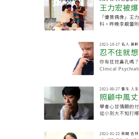
義，不得隨意忽
症）是一種疾病嗎
後甚至難以出門，
王力宏被爆
霸凌現象的發生
或交出去的公文
此，讓長輩說出保
被歸類為強迫症
復自理能力並重返
及運動習慣，避
時常延誤。甚至
話方式（不一定
並對自己及旁人
「優質偶像」王
善
確實具有臨床價值
妥瑞症症狀。
過醫師診斷為強
✔情境一：留很多
化，患者會適時
料。昨晚李靚蕾則
（如：中風、腦
為，不想做卻停
使用。▶ 說法：
治，只能逐漸改
Addiction)和自戀
進行治療；且療程
示，強迫症約有1
以給我嗎？我需要
睡在地上也不清
興醫院精神醫學
接受3至5次治療
高，但成年後比例
移出家中的方式
陳正生表示，囤
上的困擾，可透
2021-10-27 名人.黃軒
僅改變人們的生活
遺傳體質、大腦
到鄰居家門口，造
忍不住就想
須排除相關可能
神疾病診斷與統計手
心理諮商以來，
計，產生強迫想法
很滿足。▶ 說法
（orbitofron
（compuls
人、居住偏遠地
Obsessio
你有狂挖鼻孔嗎？一篇
照顧的育幼院，
或情緒調節發生
過合乎的量」，
訊診察治療辦法也
（mental i
Clinical Ps
們照顧吧！園長
理》一書中提到
成癮的狀況，就
面談話情況時，
了轉移這種想法，
County, Wi
放過去又更豐富了
安定。他們根本
性成癮沒有明確
的建立，與細緻
意義的白耗工，
小時會挖鼻孔。2001
壯、善良，連結善
正是「強迫性囤
診斷明確，雖也
調保密原則。對
像是有些人個性
Psychiatr
2021-08-27 養生.人
的器具▶ 瞭解留
下、在物品夾縫
確的診斷，袁瑋
面一次，以建立
照顧中風丈
定要成雙成對。
每位成人一天要挖四
用。▶ 說法：媽
麼老人家的房子
「動機」很重要
私，以振芝醫療所營
念、策畫過程等
成人，承認自己
6個孫輩（看有幾
大用過、充滿回
變這件事情的動
學會心甘情願的付
出強迫症」
受疫情，交通等
於，自身「並不
入，也毋須感到
謝謝你總是想著
狀、獎牌等，全
症會合併焦慮、
從小到大不知打哪
及性。儘管與實
上客觀條件，如
一個名稱叫「強制狂
一家我送過去，媽
類似的狀況。小
時使用藥物緩解
爪， 不知節制見
周呈叡醫師學經歷:
關係，並排除其
聊、緊張或僅僅
物品的關鍵原因
但但父親退休後
況，而像這樣伴
們侵入人生的程度
神醫學部住院醫
迫症大致有四種
（Rhinotil
✔情境四：冰箱很
便宜，購買一整
工具。她也擔心
是對於「付出」 
2021-01-22 新聞.
上公廁，曾有青
歷嚴重的壓力和
吃。▶ 說法1：