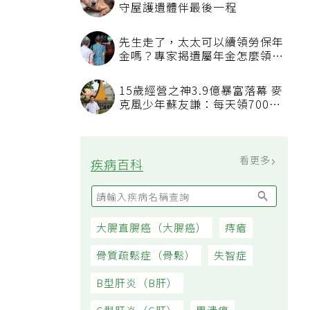
守屋護遺體伴最後一程
先生走了，太太可以續領勞保年
金嗎？專家揭遺屬年金怎麼領，
看順位還要看資格
15歲經營之神3.9億暴富落幕 麥
克風少年蘇友謙：每天領700元
過日子
看更多
疾病百科
大腸直腸癌（大腸癌）
痔瘡
骨質疏鬆症（骨鬆）
失智症
B型肝炎（B肝）