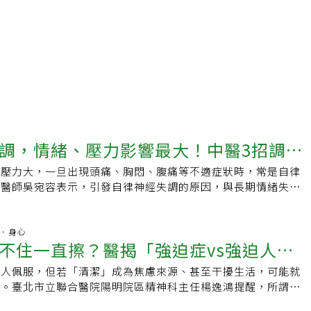
調，情緒、壓力影響最大！中醫3招調節
作壓力大，一旦出現頭痛、胸悶、腹痛等不適症狀時，常是自律
中醫師吳宛容表示，引發自律神經失調的原因，與長期情緒失
、生活型態改變有關。尤其壓力的特性、大小、種類會造成自律
則會影響人體的調控機能。自律神經包括交感及副交感神經，吳
神經同時作用在眼睛、肌肉、唾液腺、心、肺、胃、大小腸、
精神．身心
不住一直擦？醫揭「強迫症vs強迫人
以及其他血管、平滑肌等器官，讓身體不用思考就可以維護生理
疾病症狀因人而異「自律神經失調不是一種病，而是一系列症
讓人佩服，但若「清潔」成為焦慮來源、甚至干擾生活，可能就
哪？
有不同的表現。」吳宛容指出，有些人覺得頭痛，有些人覺得心
癖。臺北市立聯合醫院陽明院區精神科主任楊逸鴻提醒，所謂的
人出現惡心、腹痛、腹瀉、便祕等腸胃症狀，有些人則是有全身
實是強迫症或強迫人格的表現，兩者雖名稱相似，實際上卻是不
、眼睛乾澀易流眼淚等症狀。每個人症狀不同，取決於每個人的