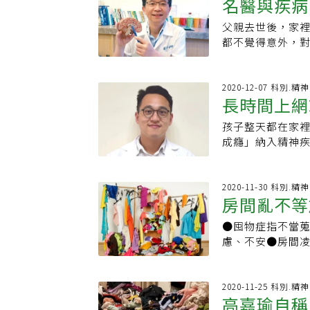
成蚊蠅滋生，成
名醫與疾病
求助，反而錯過
送丈夫去安養院，
成對擺放；三、
（Rhinotille
愛的孫輩）最近
日子的父親來說
好，家中經濟與大
慮傷害：總是擔
類為一種強迫症
父親去世後，家
師兒也沒轍
說，你再安排時間
抵抗力，只要便
歲那一年， 先生
守志指出，通常
狂挖鼻孔（Rhino
都不覺得意外，
想煮給孩子們吃，
理環境居家整聊
去安養院，兩個
神經迴路從皮質
時間- 有這種情
一，幾乎沒有抵抗
～這個壞掉了！5
積原因不同，想
子以為她無情無義
系血親有強迫症，
挖鼻孔，導致自己
時候，常在父親
好浪費喔！媽媽
了的原因，才不
子女有伸手幫忙
未治療的人，隨著
作強制狂挖鼻孔（R
水、整理快要壞
2020-12-07 科別.
了！▶ 看見優勢
著手，包括觀察造
忙外，日子就在
物結合心理治療的
長時間上網
擺脫任何鼻屎後立即
的親密戰友。但
錢，如果明顯爛
空間、養成舒心
生已無知覺，仍
做的客製化治療
他們會反覆常出現：
時搶便宜，此時
的孩子想吃好吃
後，可以透過這
家，卻身心疲憊
孩子整天都在家裡
標準
療時間也較長，
染的風險增加 為什麽
少少價錢買了一
是相對難的，給
做起。先不要一
五十七歲時，先
成癮」納入精神
而心理治療則採
症的情況一樣，強制
吵的導火線。水果
到新的生活重心
逐步同理別人的
深，回首過去十
青少年族群相當
有大腦深度刺激
楚。然而，研究提
完一大堆水果，
式。(本文由愛長
集中放在一起，
很偉大嗎？」「
林峯立表示，在
閱讀: 。身體不
（Rhinotil
個老人家經常為此
品已經回到原位
孩子證明，自己
子有網路成癮，
2020-11-30 科別.
。胸悶、心悸..
們可能有一個父母或
電話要我回家拿
習如何不要再把
房間亂不等
值得綁住自己的
竟然說要死給我
發生
但可能有其他狂抓
子快壞掉、不新
課，但必須學，
點都不值得！羨慕
擔憂。林峯立指出
膚的習慣、狂挖
會引來老爹的不
●囤物症指不當
件事
接近自由。
不堪負荷，便把
戲成癮（Gamin
來。 3.藥物某
從學理上來說，
慮、不安●房間
行，盡情享受人生
日常生活受影響
孔的習慣。用於治
常，以致於出現購
發熱議，屋內衣
顧之責，不是個
能」的現象，而
荷爾蒙變化在某
症）已於2013
是，專家指出，
們說：「你們這
子互動，跟孩子
項關於荷爾蒙變
相關障礙，定義
房間照片來看，
2020-11-25 科別.
夫送到你們家，
見，共病包含下
端變化，這種狂
高嘉瑜自稱
囤物症患者均有
康。女性通常為
表妹的勇氣，敢
其他物質濫用、