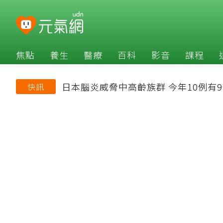
焦點
養生
醫療
百科
影音
課程
日本腦炎威脅中高齡族群 今年10例有9
快訊