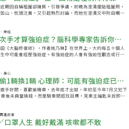
otillexomania）可能有害，患有這種疾病的人通常需要得到幫助
爸爸，無法繼續念書，只能在菜市場工作，一路苦過來，當然缺
「精神疾病診斷與統計手冊」，和拔毛症等屬於強迫疾病相關障
法。反倒是梧桐， 雖贏得好妻子的美名，卻累出病來，十五年
際關係不佳等。林峯立提及，網路成癮這個現象其實有積極面的
瑜近期因自稱租屋卻擁房，引發爭議，前晚為澄清還貼租屋照，
減壓方式如果您的狂挖鼻孔（Rhinotillexomania）的原因是
後，罹患分離焦慮創傷，養成囤物習慣，藉此抒發壓力。熱愛比
當蒐集物品，造成生活障礙。根據研究，囤物症有相當比率的患
日子，是沒有意義的人生，她很後悔當初聽從孩子的話，沒跟隨
助家長及時介入處理上述的危險因子或疾病，每個孩子的情況各
積如山、枕頭泛黃，又引起熱烈討論，而她在澄清文中則自嘲是
尋找其他健康的方式減壓，比如運動、音樂，可以幫助阻止這種
管兒子已經當了精神科醫師，收入還算不錯，但他還是依然故
，如廣泛性焦慮症或是分離焦慮症等，女性通常為男性的三倍。
真正想要的選擇。付出那麼多，家人並不領情先生過世之後，梧
不同心理危險因子的組合，需要謹慎完整的評估。不過林峯立也
此，三總精神科主治醫師楊聰財表示，囤物症是強迫症的一種，
鼻子濕潤如果您的鼻腔非常乾燥，則更有可能要用力挖掘乾燥鼻
DM目錄，熱愛比價，只要發現當期牙膏、衛生紙、沙拉油等日
「囤物症」，被認為只是「懶惰」與「邋遢」，這之間該如何區
理自己，發現錯不在子女，而在於自己患了嚴重的付出強迫症。
子就醫請教專家外，家長其實可以謹記一個大方向，網路成癮最
為治療等方式改善。楊聰財表示，囤物症（囤積症）自2013年
時，您可以使用鹽水噴霧保持鼻子濕潤，保持充足的水分或使用
，就大量採購，完全不管是否用得完。正因他囤物成性，且家裡
，重點在於是否造成主客觀的生活障礙。以集郵為例，蒐集郵票
握大小事，事事做到完美，贏得他人的讚美， 說她能幹會辦
與人失去連結」，這個人不僅是同儕、老師，更是家人，先有良
病診斷與統計手冊」，和拔毛症等屬於強迫疾病相關障礙的一
腦部．神經
處理鼻子疾病别忘了，過敏也會導致粘液的產生增加，從而導致
敗壞的水果，除了瀰漫一股酸味，且孳生果蠅，我母親當然難以
集的習慣，但若把郵票整理乾淨，且財力足以負荷，都不構成生
好偉大， 說她是好妻子或好母親⋯⋯刷出存在感，也才感覺自
次手才算強迫症？腦科學專家告訴你答
才有辦法協助孩子釐清，無論是討論生活目標、建立人際關係、
當收集物品，造成生活障礙。楊聰財說，根據研究，囤物症有相
找醫師，是否可服用非處方抗組胺藥來防止過敏升級。 4.藥物
，但他還是常往菜市場跑，拎回一袋袋「戰利品」。我多次居中
一直蒐集東西而囤物症患者可能會無意義的一直蒐集東西，同一
孩子小的時候，我不敢出國，因為他們一天都不能沒有我。」
，有良好的現實人際關係連結與實體社會活動參與，才是最佳解
隨情緒障礙，如廣泛性焦慮症或是分離焦慮症等，且女性通常為
用於治療狂挖鼻孔（Rhinotillexomania）。但是，可以嘗試
神科醫師身分來說教分析，提醒家父可否少買一點收攤前便宜水
件，甚至沒有開箱，也無法「斷捨離」，診間常見患者一直囤
麥田《大腦修復術》，作者姚乃琳】在世界上，大約每五十個人
煮晚餐、給孩子帶便當，因為他們吃不慣外面的食物。」「我再
而囤物症和節儉、懶惰如何區分？楊聰財表示，重點在於是否造
迫症相關疾病的藥物。如果該病症與另一種精神疾病（例如焦慮
親再多的零用錢，叮嚀他買些新鮮的、漂亮的水果，吃完再買，
境、公衛危害，或影響家人居住空間，這都是造成生活障礙。諮
一生中可能會經歷強迫症。有強迫症的人會有強迫性觀念或行
生到安養院，因為他們不會像我照顧得如此無微不至。」現在梧
障礙。他以集郵為例，蒐集郵票也是一種累積搜集的習慣，但若
些病症可能有助於緩解狂挖鼻孔（Rhinotillexomania）的症
到他生病臥床，無法外出，家裡這才少了水果的腐敗味，也沒了
聯會媒體公關主任林萃芬也表示，囤物症和房間很亂是兩回事，
有。這些症狀會影響患者生活的各個方面，包括工作、學習、社
哪有這麼偉大，這一切都不過是自己想的，為自己的付出強迫症
，且財力足以負荷，都不構成生活障礙，但診間常見的患者一直
一個人完全戒除這種習慣。※本文由黃軒醫師博士 Dr Hean
他買的牙膏父親已經過世三年多，但家裡現在還用著他生前購買
積物品，通常是購買或是撿拾相同東西，把房間塞爆，但所有東
說，強迫症患者一般有高於平均水準的智商和受教育程度。強迫
國， 孩子終於「 放假」 了，愛怎麼過就怎麼過； 哪天她不燒
環境、公衛的危害，或是影響家人居住空間，這都是造成生活障
 PhD授權提供，未經同意，請勿任意轉載，原文請點此。
，母親也懷念著那個就愛購買快壞掉的水果、廉價日用品，且會
見的是撿拾各種塑膠袋。腦部前額葉等功能失調楊聰財指出，囤
迫性想法，比如，覺得周圍混亂不堪，擔心親人會離世或有神祕
精神．身心
了， 愛吃什麼就吃什麼⋯⋯其實是梧桐依附這些角色， 透過付
囤物症患者可能會沒有意義的一直蒐集東西，同一件物品蒐集數
執老公。醫學辭典／囤物症囤物症是強迫症的一種，常會反覆囤
偷1輛換1輛 心理師：可能有強迫症已成
葉或扣帶皮質等功能失調有關，涉及到腦部運作區塊，驅使其強
己或親人，等等。為了「避免」此類壞事發生，強迫症患者採取
每位成員，從中獲得滿足感、成就感，卻把這些付出說成是為了
開箱，也無法「斷捨離」，而「懶惰」則不一定會沒有意義的蒐
物症與腦部前額葉或扣帶皮質等功能失調有關，涉及到腦部運作
積」的重複行為，因此需要藥物調整血清素，使腦部系統運作更
性行為來降低自己的焦慮感，比如重複洗手、關門、數臺階、咬
以逼你付出可是以前想不通，心裡很委屈，付出那麼多，家人不
楊聰財表示，研究指出囤物症和腦部前額葉或扣帶皮質等功能失
遊手好閒、喜歡偷機車，去年底才出獄，年初至今年7月又犯下
迫一直出現「囤積」的重複行為，需要藥物調整血清素，使腦部
患者有相當比率伴有情緒障礙。林萃芬表示，有些患者因為匱乏
道這些強迫性的想法和行為很荒唐，但卻控制不住自己，以至日
，看不到對等的回報與感激之情，傷透梧桐的心，失望極了。有
腦部運作區塊，驅使其強迫一直出現「囤積」的重複行為，因此
偷車後未典當換錢，而是騎車閒逛找目標，見車主鑰匙未拔即換
定。楊聰財小檔案現職：●楊聰才診所院長●三軍總醫院兼任主
囤物」釋放焦慮、不安，減少對匱乏的恐懼。患者不一定是貧窮
影響。強迫症的重複行為和我們的日常習慣不同，可被視為過度
讀書晚了，梧桐特別起床做一碗滑蛋牛肉粥，孩子嫌燙不肯吃，
清素，使腦部系統運作更加穩定。另外，因囤物症有相當比例的
警逮捕、檢訊後聲請簡易判決；法院依竊盜罪判刑後入獄執行，
學院兼任臨床教授學歷：●美國杜蘭大學公共衛生醫學博士●國
物症患者不一定都是「貧窮者」，只是心理上有匱乏感。她曾遇
習慣。強迫症的主要症狀包括：害怕病毒或細菌感染，產生不由
，孩子這時候卻睏了，不吃了，要上床睡覺。梧桐硬要孩子吃，
的共病，因此也可透過認知行為治療，幫助其排解壓力、解決煩
行為應該有「強迫症」、會再犯，建議應就醫做心理治療。臨床
專長：●精神醫學●公共衛生經歷：●台灣精神醫學會副秘書長
上有五間房，卻到處撿拾物品，把所有房子塞滿，因為到處都是
（包括性、宗教和傷害），想要傷害他人或者自己，希望周圍的
我做這一切，都是為你好，怕你讀書太累，肚子會餓。」「可
囤物頻率。而家人也必須一起協助患者，幫忙列清單，盤點哪些
，慣竊是因為偷竊行為得逞，可得到成就及快感，並非實際對偷
炎.周邊故事
中心（國軍北投醫院）中校醫療部主任●輔仁大學醫學院醫學系
女兒帶來治療。林萃芬也說，從高嘉瑜房間堆滿東西的狀況看
有規則，追求完美的狀態。強迫性行為包括：過分清潔，以精確
妳做，是妳自己要做的。」到了這個年紀，梧桐才真正體認到，
天／口罩人生 戴好戴滿 咳嗽都不敢
不要在囤積了，也逐次減少的方式，幫助患者漸漸脫離囤物深
要，所以有其心理成因，而非不懂法律規定，偷竊者無法控制自
院精神科暨心理衛生中心主任
症。但她提醒，從房間凌亂程度來看，還是可以看出高嘉瑜壓力
式來整理物品，反覆檢查（比如多次檢查門有沒有上鎖），強迫
人可以逼迫自己去做什麼， 唯有自己。為家人付出，是出自於
在壓力情境下，這些壓力可能來自人際衝突、生活挫折，透過偷