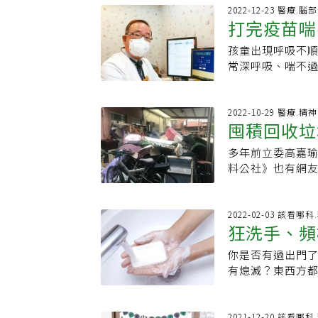
助。追求完美變
出現的儀式性行為（
之一，疾病的成
2022-12-23 醫療.
相關問題並非意
例如：有患者因
打完疫苗喘
章我們將聚焦發
追求完美、整潔
沒關、信件拿錯
病、萎縮時，就有
協助。他強調，
行為嚴重影響到
孩童出現呼吸不順
20年，因此，時
在專業治療與家
象，引爆身心靈
常深呼吸、喘不
為。與申請星雲
活。【延伸閱讀
（seroton
進行心電圖、心
（媽媽）很久以
助他患強迫症「啃
生活受挫，進而
小兒科主任潘俊伸
很真實的情境，
【本文由健康醫
形成惡性循環。
作，合併一種或以
2022-10-29 醫療.
現、作出決定的
https://www.he
囤積回收垃
國中起），憂鬱症
因疾病、心理壓力
能根據內在目標
狀。據「臺灣民
診為妥瑞症。研
生囤積行為，及
多年前立委高嘉
生病嗎？醫
括憂鬱、焦慮等，以
關係，5成以上的
論囤積症一定會
料公社》也有網
統計盛行率更高達
倍以上；也有研究
未來能看到更多
想要麻煩家人，
憂鬱、強迫等「
6歲時開始出現症
麼如果遇到以下
網友回覆：「神
求學或社交功能
症狀會逐漸改善，
他的雜物，又要
丟」、「這要罰
2022-02-03 該看
我要求，均可能引
時性的抽搐，而
狂洗手、頻
症，他的冰箱跟家
亂丟」，但這樣
叡表示，當藥物
疾患。潘俊伸說
未有確診失智症
醫學大學附設中
（repetitive T
率，通常不需要
你是否有過出門
診，因失智症前
出，很多人有「
望；rTMS利用
朋友先察覺自己
有熄滅？東西方
緩；如果確定沒有
董，東西愈來愈
返家，副作用輕
引起他人注意。
弗斯推巨石，兩
價值與無法捨棄的
東西換成用過的
允許的患者而言
強迫症，治療後
活中，現代人為什
容易，需要一些時
至連睡覺地方都
症的30歲患者，工
對妥瑞症的兒童
美，老是擔心私
2021-12-20 該看