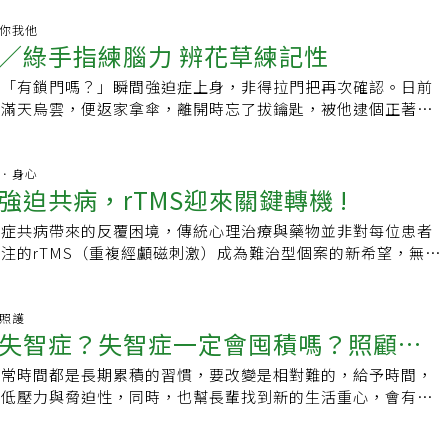
治療方向。檢查地板十幾次仍不放心 「強迫症」患者的內心拉
的能力、生活習慣、人生觀、嗜好等。壓力是造成自律神經失調
的家庭主婦陳媽媽，長年陷入莫名焦慮與失眠。她每天最耗時的
健康你我他
，吳宛容說，人體有調節與穩定內分泌與新陳代謝系統的功能，
／綠手指練腦力 辨花草練記性
打掃，而是「檢查家中地板是否有落髮」。即使剛檢查過、確定
的調控機能，就會導致五臟陰陽失衡而產生問題。吳宛容指出，
鐘後仍忍不住再度查看，反覆十多次才罷休。甚至外出買菜途
興奮，會出現類似中醫「陰虛陽亢」症狀，包含燥、熱等臨床表
我「有鎖門嗎？」瞬間強迫症上身，非得拉門把再次確認。日前
返家中再次檢查。雖然外人認為她是「潔癖」，但實際上除了地
人情緒失控，久了「肝鬱化火」，如果有慢性疾病折磨，精神情
見滿天烏雲，便返家拿傘，離開時忘了拔鑰匙，被他逮個正著。
家中其他地方反而因為她沒空整理而雜亂不堪。楊逸鴻主任指
人與人之間長久矛盾未解開，長期抑鬱發怒，形成強迫症等，都
未老先衰、記性全無，實在是斑斑可考、有憑有據，不容他巧言
制的行為，正是強迫症（Obsessive-Compulsive
衡。自律神經紊亂造成不同的症狀，吳宛容表示，中醫治療除藥
找東西，不是鑰匙就是手機，還有一時疏忽，口袋裡的衛生紙沒
 OCD）的典型表現。抗憂鬱藥＋心理治療 多數一年能改善楊逸鴻主
治本，需瞭解心理癥結所在，給予正確疏導建議，「想開了，心
機洗成雪花片片的慘劇，更是三不五時上演。健忘如他，卻對於
精神．身心
患者常出現強迫思考與強迫行為，即明知不合理、卻無法停止的
強迫共病，rTMS迎來關鍵轉機 !
肝氣也疏通了」。做好時間管理壓力自然減少若自律神經功能低
記得一清二楚，而且緊抓不放，我們兩個年近花甲的老夫妻，時
症狀造成生活困擾，建議接受治療。過去治療以心理諮商為主，
氣虛」症狀，進一步低下至寒象出現則是「陽虛」；若是神經、
腦好而「鬥嘴鼓」，粗心疏忽引發的小凸槌，雖為平淡生活注入
精神科藥物進步，現今多採用抗憂鬱劑為主的藥物治療，有時輔
迫症共病帶來的反覆困境，傳統心理治療與藥物並非對每位患者
系統失調，所表現的症狀即類似「濕」或「痰」證。吳宛容說，
不由得暗自擔心。健康到老，是每個人的心願，除了體魄強健
神病藥，效果良好。大多數患者經一年穩定治療後，大腦功能可
注的rTMS（重複經顱磁刺激）成為難治型個案的新希望，無須
，可透過中醫調理身體，讓體內氣血、體液重新分布，並且應適
晰。持之以恆透過改變「思考方式」、「行為」及「日常習
步停藥。一塵不染也焦慮不安 當心「強迫人格」的完美壓力另
作用，正在改寫治療可能性。同時，線上診療與諮商也為初期患
於調整自律神經失調有相當效果。此外，吳宛容強調，民眾平時
大腦。例如：運球、跳雙人舞、學習新事物、維持好聽力、增加
主婦劉阿姨，同樣重視整潔，卻與陳媽媽不同。她檢查地板後若
感與可及性。當症狀交織共病人愈趨普遍，早期介入與多元治療
，很多壓力是來自時間不夠用的壓迫感，經常會有一堆工作都擠
動物性蛋白質等，都能使大腦更年輕。原本就喜歡蒔花弄草的
天內就不再重複檢查，但她對整體秩序要求極高：桌椅要對齊、
翻轉人生的關鍵轉機？在日常生活中，常聽人們自嘲「我有強迫
期照護
完成，想要妥善解決就得做好時間管理，按照輕重緩急來分配工
，大腦神經連結變弱，以致臉孔和人名總難配對、話到嘴邊卻說
失智症？失智症一定會囤積嗎？照顧管
、冰箱內食物要分類排列。家中總是一塵不染，但她常為趕進
過度整潔、重複確認等行為。振芝沃本診所院長周呈叡指出，在
會減小。
苦惱，想到利用辨認花草來鍛鍊記憶力。此外，還有閱讀和寫
焦慮不安，甚至因家人打亂秩序而動怒。楊逸鴻主任表示，這類
（Obsessive-Compulsive Disorder, OCD）遠比所謂
小時。多走路有助減緩失智或知能減退，好處多多，可說是最簡
通常時間都是長期累積的習慣，要改變是相對難的，給予時間，
則應對長輩囤積行為
sessive-Compulsive Personality）。患者多追求秩序、
雜，時常嚴重影響患者生活；尤其當強迫症與憂鬱症並存時，所
鬆。🧠點擊立即體驗腦力健身房👆
降低壓力與脅迫性，同時，也幫長輩找到新的生活重心，會有機
有時甚至表現在「囤物」傾向，捨不得丟東西、覺得物品將來一
與生活困境，往往讓人難以招架。周呈叡表示，強迫症的核心症
祝福每個家庭都能找到適合的相處模式。囤積症與失智症有關係
定需要治療，但若已造成家庭衝突或生活壓力，仍建議尋求協
反覆侵入大腦的強迫性思維（Obsessions）與為了中和焦慮而
種身心疾病，同時也是某些疾病的症狀（如：強迫症、失智症）