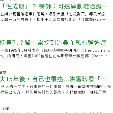
視，容易造成衝突、增加防備心，帶來更不愉快的相處模式，因
？「囤積症」在精神疾病診斷準則手冊第5版（DSM-5）中，
生活都須家人協助，經過rTMS配合藥物與心理治療後，逐步恢
「性成癮」？ 醫師：可透過動機治療改
。潘俊伸指出，妥瑞症兒童應養成正常生活作息、飲食營養均衡
再取回檢查，明知這樣不行，她仍無法克制重複行為，造成工作
留物品的原因，協助賦予意義是丟棄重要的過程。 以下舉例對
的一種，患者會過度性收集不值錢、有危險性或不衛生的物品，
社會，這樣的成功案例顯示，rTMS對於難治型憂鬱與強迫症，
免吃加工食品、含有咖啡因食物及飲料，大量運動也有助於減輕
回到家裡，垃圾已打包丟到清潔車，她還追車要拿回來檢視，經
適用每位長輩，主要分享囤積症勸導將物品移出家中的邏輯）：
生活造成干擾。陳正生說，囤積症發病初期因生活功能還沒退
力宏與李靚蕾離婚事件延燒，吸引大批「吃瓜群眾」等最新爆
。不過，rTMS也非萬靈丹。周呈叡提醒，對於腦部有傷害史
迫症，接受藥物治療及心理輔導後，症狀逐漸改善。一直重複行
塑膠袋▶ 瞭解留的原因：丟掉很浪費，要環保一點，可以重複
掩飾，等病徵行為明顯後，需持續以強迫症藥物治療，不太能根
反擊王力宏的聲明，指出王力宏曾被診斷出「性成癮(Sex
外傷）、濫用藥物、或體內有金屬植入物者，仍需審慎評估才能
不了臺北市立聯合醫院松德院區一般精神科主治醫師唐守志表
媽～你為了環保留好多袋子，我家很環保現在很少袋子，你的可
善。他曾診治過一名囤物者，原本床上堆滿紙箱和寶特瓶，寧願
型人格(Narcissistic Personality Disorder)」的問題。不過振
費時費錢，標準建議一個療程至少20次、至多達40次，一週需
/4是在兒童及青少年階段發作，男生在10歲前發病機率較女生
用。▶ 看見優勢：找到媽媽留塑膠袋的關鍵原因－環保，連結
理，經強迫症藥物治療後，已願意在床上整理出一塊地方睡覺。
部主治醫師袁瑋表示，性成癮並沒有明確診斷，但若是造成關係
。新冠改變生活型態，線上諮商連結海外與偏鄉新冠疫情後，不
相當，35歲後很少發生。一般而言，強迫症原因不明，可能與
，因為疼女兒可能有機會讓女兒拿走。✔情境二：盆栽過多已擋
積症有可能是因失智症、中風或腦部受傷引起的併發症，診斷上
過諮商、動機治療等改善。袁瑋表示，性成癮並沒有被寫進「精
型態，亦讓大眾習慣在網上進行交流。台灣在2019年開放通訊
神經迴路、心理與社會環境因素有關，通常是慢慢發生，據統
成許多影響▶ 瞭解留的原因：很喜歡盆栽，看著生命的長大，
挖鼻孔？醫：常挖到流鼻血恐有強迫症
性。研究指出，囤積症可能是因腦部前額葉基底部
冊」（DSM-5）當中，但從成癮（Addiction）、強迫症
線上諮商逐漸成為心理治療的新常態。周呈叡指出，像是海外華
及行為到就醫治療，大約需7、8年時間。強迫思考的英文為
：媽～這些盆栽都讓你照顧得很好，我也很喜歡，我也認識很會
tal）或前扣帶迴皮質（Ant. cingulate）等功能失調，導致判斷力
ive）角度來看，不論酒癮、菸癮，乃至於性成癮就是「失去控制、超
區、或因症狀無法出門者，皆是適合線上諮商的對象。此外，通
n，字意為「著魔」，在精神醫學領域，可以是「想法、衝動或是心像
1995年2月發表在《臨床精神醫學期刊》（The Journal of
他們剛好也缺盆栽讓孩子們照顧，你選一些盆栽讓育幼院的孩子
問題。囤積，有時候是一種安全感在《空間最佳化！家的質感整
且「明知違法、想要不去做，但還是控制不了」。因此若是有性
在2024年實施，針對強迫症合併憂鬱症患者，在初期難以面對
mage）」。它是一種無法控制的「侵入性想法」，自身也不想要，為
ychiatry）的研究，調查1000位居住在威斯康辛州戴恩郡（Dane
也會定期發照片來給你看，你看～這是育幼院的花園，你的盆栽
，有些人並不是真正愛惜東西，而是透過收藏和囤積來尋求內心
沒有辦法控制在單一伴侶，因而產生關係上的困擾。袁瑋表示，
線上診療成為緩衝與過渡的選擇。然而，線上診療更須信任關係
出現了強迫行為（Compulsion）。由於強迫症的重複行為是無
sconsin））的成年人，發現91%大人也很常挖鼻孔。其中1.2%每個
呢！▶ 看見優勢：找到媽媽種很多盆栽的關鍵原因－生命茁
不知道怎麼保存東西，也不懂得丟掉不需要的雜物，而這種病態
診斷，主要是因為有太多背景因素需要考慮，不像其他精神疾病
的前置安排，包括：確認病人隱私空間、進行環境檢查等，並強
因此會受苦。如何區分是正常行為，還是強迫症？唐守志說明，
年6月，《臨床精神醫學期刊》（The Journal of Clinical
的循環移出家中，並給予適當的回饋。 ✔情境三：很多重複性
積症」。一旦讓物品「喧賓奪主」，原本的主人反而淪為寄居籬
要考慮背景因素但有較明確的治療方向。不過儘管性成癮沒有明
於症狀複雜或需合併多種廖法的個案，周呈叡仍建議至少實體見
謹慎，出門都要檢查電器、瓦斯有無關閉；也有些人擺放物品一
y），又刊出另一篇研究，這次的調查對象是亞洲人，結果指出，平均
生智慧
的原因：家中有很多子孫，希望大家回家時人人都有東西可以
中求生存的可憐蟲，最後，連該有的正常生活都消失無蹤。為什
說，臨床上還是能就患者的困擾點加以釐清，而成癮治療找出
穩定的治療聯結。周呈叡表示，線上診療與諮商提升了便利與隱
夫15年後，自己也罹癌...洪雪珍看「付
唐守志說，強迫行為除了明顯的重複動作，心裡活動如數數、默
次鼻孔。有7.6%的成人每天重複挖鼻孔 &gt; 20 次。17%的
～你看這個東西目前有幾個（清算同一種東西有的數量），你有
會這樣堆滿雜物呢？最常見的共通點就是「無法丟棄子女從小到
，因此可用諮商、認知行為療法以及動機治療的方式來「增加改
運的「放心說 FundaTalk」線上診療平台為例，讓治療不再
也算是。與正常行為「因為喜歡而去做」，強迫行為不同之處在
有狂挖鼻孔的習慣。如果你喜歡挖鼻孔，不用感到跟大家格格不
個人，先留下那個數字就好，保留安全感），我們留6個就好，
憶的物品」，從衣服、鞋帽、樂器、玩具，到照片、書本、獎
機」；另外，也要遠離可能誘發成癮的人、事、物。而一般強迫
出 人的一生中，很重要的一件事是，整理。最需要整理的， 是
：你以為的付出其實只是為了這件事
因素中斷，有機會克服台灣醫療資源不均的困境，擴展治療的可
想做」，卻停不下來，因而受苦，形成惡性循環。醫學上還會加
罪惡。只有少部份的人，會出現狂挖鼻孔的症狀，我們醫學給他
大家，其他我們讓有需要的人用，這幾家也需要這個東西，你選
都原封不動的珍藏著。精神科醫師楊聰財的父親在去世前也發生
憂慮，若是發現自己因為無法控制而產生焦慮的症狀，也可以適
裡長出來的， 那些莫名其妙的觀念。它們像樹妖一樣張牙舞
體面談有所不同，但它逐漸成為精神醫療體系不可或缺的一環。
果強迫行為在一天裡占據大於１小時以上，影響日常生活、人際
挖鼻孔」（Rhinotillexomania）。雖然人們通常會因為無
媽我幫你錄影祝福那些孩子。▶ 看見優勢：找出媽媽留重複性
時候，楊聰才醫師的父親經營著自己的水果攤，養活了一家人，
。不過針對這次的事件，袁瑋也強調，諮商是為了治療、改善狀
縫就鑽， 盤根錯節糾纏著每一天。著手整理之後， 才驚覺到它
- 輔仁大學醫學系醫學士- 振芝沃本診所 院長- 馬偕紀念醫院精
他心理疾病，可診斷為強迫症。分為四大類型，可客製化治療強
因為他們試圖擺脫討厭的鼻屎而挖鼻孔，但患有強制狂挖鼻孔
－愛子孫，保留安全感，連結移出的方式，讓愛延續到家以外。
，水果卻成了家人的噩夢！因為這時候父親會在市場快收攤時搶
侶的諮商治療應該將診斷「留在治療裡」，而非用於互相攻訐的
深不可測， 不知不覺浪費了青春歲月， 也錯過各種美好。特別
師，總醫師，老年精神科研究醫師
類型，因人而異。一、清潔類：怕感染弄髒，會不斷洗手或不敢
lexomania）的人卻覺得不得不挖鼻孔。患有這種疾病的人也可能會經
滿（這題最難）▶ 瞭解留的原因：隨時有人回來，要煮給大家
堆賣相不佳的水果，開心地帶回家，但過多的水果無法吃完，造
，這樣的情況若一再發生，最後將導致大家不敢向諮商師或醫師
的一些想法， 自己竟得了「付出強迫症」， 嚴重到毫無自覺。
杏林．診間
少年因不敢上學校廁所而休學；二、整齊控：要求東西按順序、
焦慮，並養成咬指甲等其他習慣。強制狂挖鼻孔
媽～謝謝你每次讓我回來都有東西吃，冰箱很滿，我（或是她疼