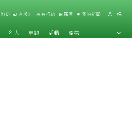
好如初
有設計
有行旅
願景
我的新聞
名人
專題
活動
寵物