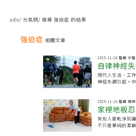
udn
/
元氣網
/
搜尋 強迫症 的結果
強迫症
相關文章
2025-11-26 醫療.中醫
自律神經失
現代人生活、工
身心
神經失調引起。
調、工作壓力大
神經失調，情緒
宛容說，這兩種
2025-11-10 醫療.
家裡地板忍
肝、腎、膀胱，
機能。不是一種
有些人愛乾淨到
格」差別在
狀，不同的人會
不只是單純的潔
悸、胸悶，有些
「潔癖」有時其
倦怠、頭昏眼花