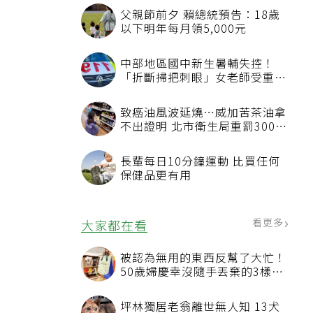
父親節前夕 賴總統預告：18歲
以下明年每月領5,000元
中部地區國中新生暑輔失控！
「折斷掃把刺眼」女老師受重傷
恐失明
致癌油風波延燒…威加苦茶油拿
不出證明 北市衛生局重罰300萬
元
長輩每日10分鐘運動 比買任何
保健品更有用
看更多
大家都在看
被認為無用的東西反幫了大忙！
50歲婦慶幸沒隨手丟棄的3樣物
品
坪林獨居老翁離世無人知 13犬