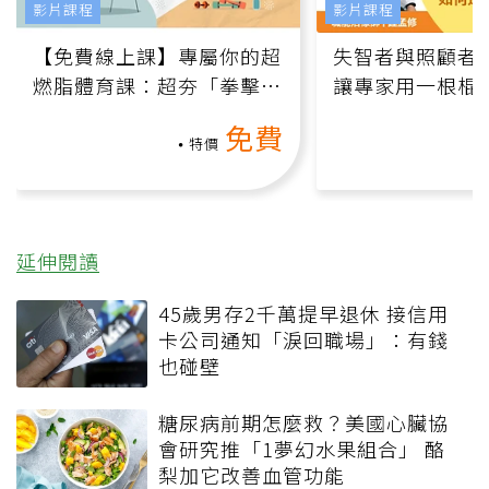
影片課程
影片課程
【免費線上課】專屬你的超
失智者與照顧者
燃脂體育課：超夯「拳擊有
讓專家用一根棍
氧」高壓族在家釋放壓力無
何逆轉退化大腦
免費
負擔
課）
特價
延伸閱讀
45歲男存2千萬提早退休 接信用
卡公司通知「淚回職場」：有錢
也碰壁
糖尿病前期怎麼救？美國心臟協
會研究推「1夢幻水果組合」 酪
梨加它改善血管功能