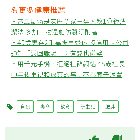
💪更多健康推薦
‧電風扇滿是灰塵？家事達人教1分鐘清
潔法 多加一物還能防髒汙附著
‧45歲男存2千萬提早退休 接信用卡公司
通知「淚回職場」：有錢也碰壁
‧用千元手機、拒絕社群網站 48歲社長
中年後重視和放棄的事：不為面子消費
自殺
壽命
教育
新生兒
肥胖