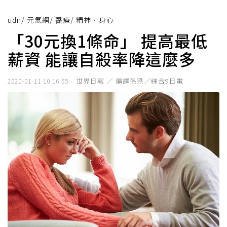
udn
/
元氣網
/
醫療
/
精神．身心
「30元換1條命」 提高最低
薪資 能讓自殺率降這麼多
世界日報 ／ 編譯孫梁／綜合9日電
2020-01-11 10:16:55