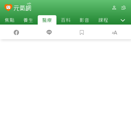
焦點
養生
醫療
百科
影音
課程
退休