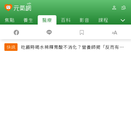
焦點
養生
醫療
百科
影音
課程
退休
吃飯時喝水稀釋胃酸不消化？營養師揭「反而有好
快訊
處」某些族群才要禁