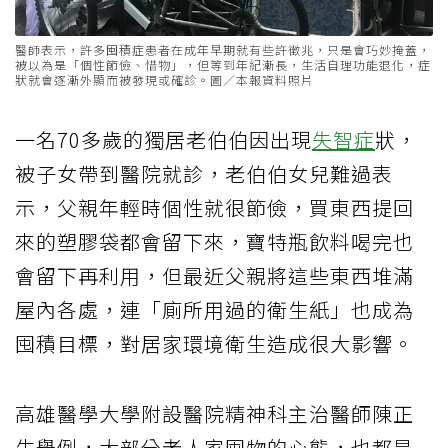
醫師表示，許多囤積症患者在成年早期就有些許徵兆，只是會巧妙掩蓋，
被以為是「個性節儉、惜物」，但等到年紀漸長，生活自理功能退化，症
狀就會逐漸外顯而被發現或確診。圖／本報資料照片
一名70多歲的獨居老伯伯因出現
失智症
狀，
被子女帶到醫院就診，老伯伯女兒難過表
示，父親年輕時個性就很節儉，買東西提回
來的塑膠袋都會留下來，寶特瓶飲料喝完也
會留下再利用，但最近父親將這些東西堆滿
屋內各處，連「廁所用過的衛生紙」也成為
囤積目標，對居家環境衛生造成很大影響。
高雄醫學大學附設醫院精神科主治醫師陳正
生舉例，大部分老人家囤物的心態，也都是