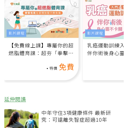
影片課程
影片課程
【免費線上課】專屬你的超
乳癌運動訓練入門
燃脂體育課：超夯「拳擊有
伴你術後身心靈
氧」高壓族在家釋放壓力無
上影音課）
免費
負擔
特價
延伸閱讀
中年守住3項健康條件 最新研
究：可遠離失智症超過10年