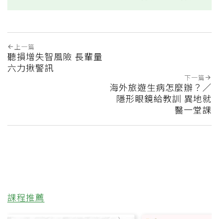
上一篇
聽損增失智風險 長輩量
六力揪警訊
下一篇
海外旅遊生病怎麼辦？／
隱形眼鏡給教訓 異地就
醫一堂課
課程推薦