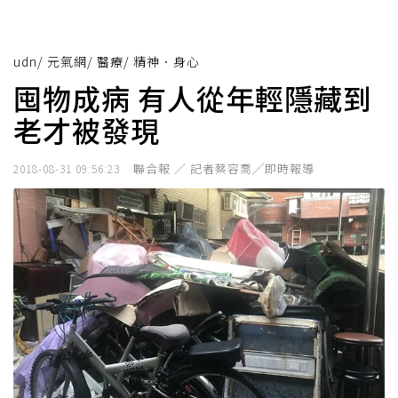
udn
/
元氣網
/
醫療
/
精神．身心
囤物成病 有人從年輕隱藏到
老才被發現
聯合報 ／ 記者蔡容喬╱即時報導
2018-08-31 09:56:23