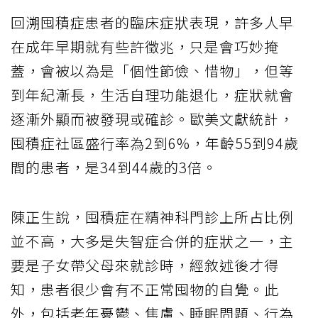
回溯囤積症患者的臨床症狀表現，許多人早
在成年早期就有些許徵兆，只是會巧妙掩
蓋，會被以為是「個性節儉、惜物」，但等
到年紀漸長，生活自理功能退化，症狀就會
逐漸外顯而被發現或確診。歐美文獻統計，
囤積症社區盛行率為2到6%，年齡55到94歲
間的患者，是34到44歲的3倍。
陳正生說，囤積症在精神科門診上所占比例
並不高，大多是失智症合併的症狀之一，主
要是子女帶父母來就診時，經敘述後才得
知，患者很少會有不正常囤物的自覺。此
外，包括老年憂鬱、焦慮、睡眠問題、行為