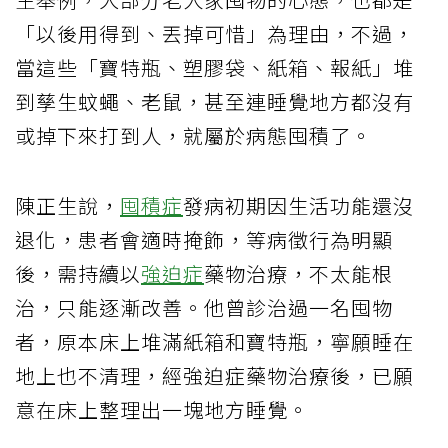
「以後用得到、丟掉可惜」為理由，不過，
當這些「寶特瓶、塑膠袋、紙箱、報紙」堆
到孳生蚊蠅、老鼠，甚至連睡覺地方都沒有
或掉下來打到人，就屬於病態囤積了。
陳正生說，
囤積症
發病初期因生活功能還沒
退化，患者會適時掩飾，等病徵行為明顯
後，需持續以
強迫症
藥物治療，不太能根
治，只能逐漸改善。他曾診治過一名囤物
者，原本床上堆滿紙箱和寶特瓶，寧願睡在
地上也不清理，經強迫症藥物治療後，已願
意在床上整理出一塊地方睡覺。