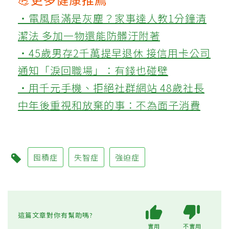
‧電風扇滿是灰塵？家事達人教1分鐘清
潔法 多加一物還能防髒汙附著
‧45歲男存2千萬提早退休 接信用卡公司
通知「淚回職場」：有錢也碰壁
‧用千元手機、拒絕社群網站 48歲社長
中年後重視和放棄的事：不為面子消費
囤積症
失智症
強迫症
這篇文章對你有幫助嗎?
實用
不實用