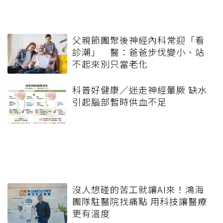
父親節團聚後神經內科常迎「看
診潮」 醫：爸爸步伐變小、站
不起來別只當老化
科普好健康／迷走神經暈厥 缺水
引起腦部暫時供血不足
沒人想碰的苦工就讓AI來！鴻海
團隊駐醫院找痛點 用科技讓醫療
更有溫度