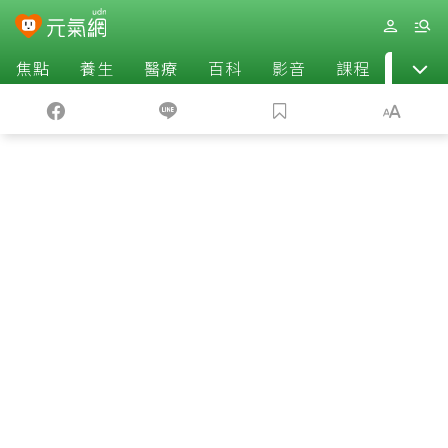
焦點
養生
醫療
百科
影音
課程
退休