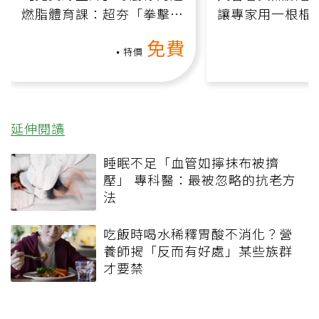
燃脂體育課：超夯「拳擊有
讓專家用一根棍
氧」高壓族在家釋放壓力無
何逆轉退化大腦
免費
負擔
課）
特價
延伸閱讀
睡眠不足「血管如擰抹布被擠
壓」 專科醫：最被忽略的抗老方
法
吃飯時喝水稀釋胃酸不消化？營
養師揭「反而有好處」某些族群
才要禁