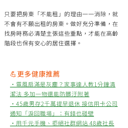
只要把房東「不能租」的理由一一消除，就
不會有不願出租的房東。做好充分準備，在
找房時務必清楚主張這些重點，才能在高齡
階段也保有安心的居住選擇。
💪更多健康推薦
‧電風扇滿是灰塵？家事達人教1分鐘清
潔法 多加一物還能防髒汙附著
‧45歲男存2千萬提早退休 接信用卡公司
通知「淚回職場」：有錢也碰壁
‧用千元手機、拒絕社群網站 48歲社長