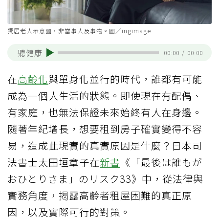
獨居老人示意圖，非當事人及事物。圖／ingimage
聽健康
00:00
/
00:00
在
高齡化
與單身化並行的時代，誰都有可能
成為一個人生活的狀態。即使現在有配偶、
有家庭，也無法保證未來始終有人在身邊。
隨著年紀增長，想要租到房子確實變得不容
易，造成此現實的真實原因是什麼？日本司
法書士太田垣章子在
新書
《「最後は誰もが
おひとりさま」のリスク33》中，從法律與
實務角度，揭露高齡者租屋困難的真正原
因，以及實際可行的對策。