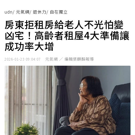
udn
/
元氣網
/
退休力
/
自在獨立
房東拒租房給老人不光怕變
凶宅！高齡者租屋4大準備讓
成功率大增
元氣網 ／ 編輯張麒麟報導
2026-01-23 09:04:07