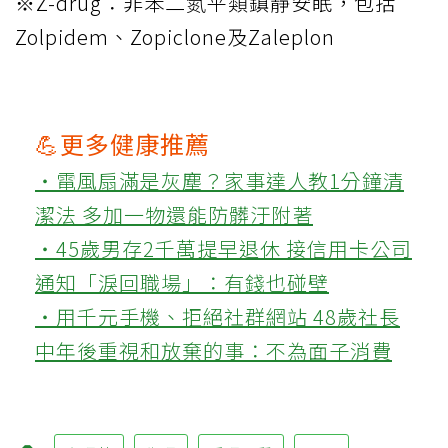
※Z-drug：非苯二氮平類鎮靜安眠，包括
Zolpidem、Zopiclone及Zaleplon
💪更多健康推薦
‧電風扇滿是灰塵？家事達人教1分鐘清
潔法 多加一物還能防髒汙附著
‧45歲男存2千萬提早退休 接信用卡公司
通知「淚回職場」：有錢也碰壁
‧用千元手機、拒絕社群網站 48歲社長
中年後重視和放棄的事：不為面子消費