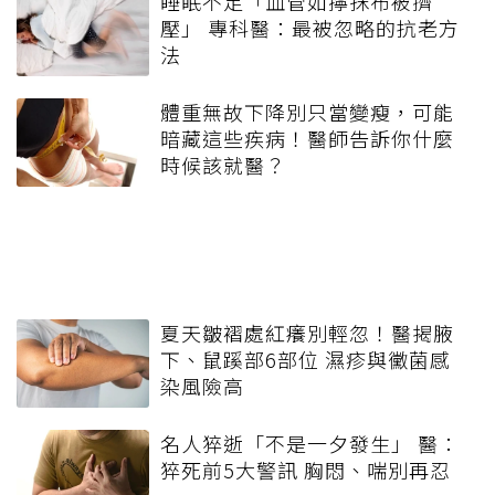
睡眠不足「血管如擰抹布被擠
壓」 專科醫：最被忽略的抗老方
法
體重無故下降別只當變瘦，可能
暗藏這些疾病！醫師告訴你什麼
時候該就醫？
夏天皺褶處紅癢別輕忽！醫揭腋
下、鼠蹊部6部位 濕疹與黴菌感
染風險高
名人猝逝「不是一夕發生」 醫：
猝死前5大警訊 胸悶、喘別再忍