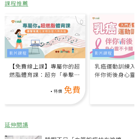
課程推薦
影片課程
影片課程
【免費線上課】專屬你的超
乳癌運動訓練入門
燃脂體育課：超夯「拳擊有
伴你術後身心靈
氧」高壓族在家釋放壓力無
上影音課）
免費
負擔
特價
延伸閱讀