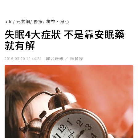
udn
/
元氣網
/
醫療
/
精神．身心
失眠4大症狀 不是靠安眠藥
就有解
聯合晚報 ／ 陳麗婷
2016-03-20 10:44:24