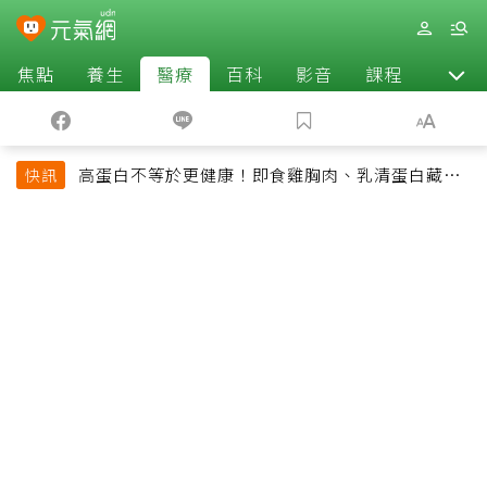
焦點
養生
醫療
百科
影音
課程
退休
高蛋白不等於更健康！即食雞胸肉、乳清蛋白藏陷
快訊
阱 醫提醒「這類人」尤其要小心