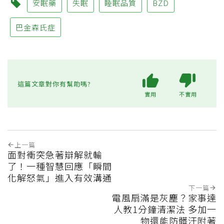
安眠藥
失眠
睡眠品質
BZD
巴金森氏症
這篇文章對你有幫助嗎?
實用
不實用
上一篇
面對衝突急著辯解就輸
了！一種智慧回應「瞬間
化解怒氣」進入有效溝通
下一篇
電風扇滿是灰塵？家事達
人教1分鐘清潔法 多加一
物還能防髒汙附著