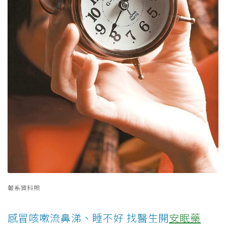
報系資料照
感冒咳嗽流鼻涕、睡不好 找醫生開
安眠藥