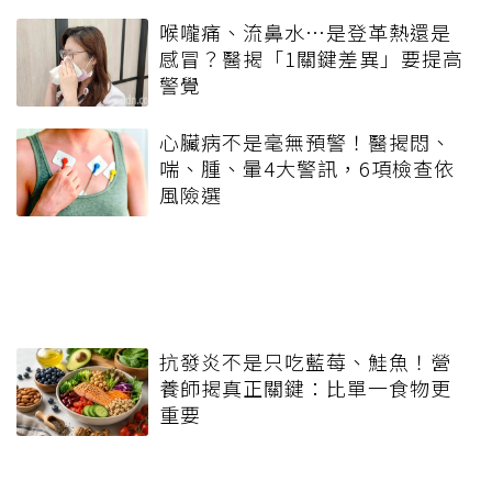
喉嚨痛、流鼻水⋯是登革熱還是
感冒？醫揭「1關鍵差異」要提高
警覺
心臟病不是毫無預警！醫揭悶、
喘、腫、暈4大警訊，6項檢查依
風險選
抗發炎不是只吃藍莓、鮭魚！營
養師揭真正關鍵：比單一食物更
重要