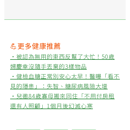
💪更多健康推薦
‧被認為無用的東西反幫了大忙！50歲
婦慶幸沒隨手丟棄的3樣物品
‧健檢血糖正常別安心太早！醫曝「看不
見的隱患」：失智、糖尿病風險大增
‧兒邀84歲寡母搬來同住「不用付房租
還有人照顧」1個月後幻滅心寒