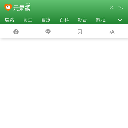
焦點
養生
醫療
百科
影音
課程
退休