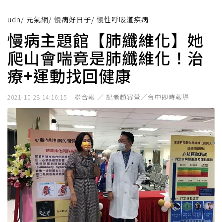
udn
/
元氣網
/
慢病好日子
/
慢性呼吸道疾病
慢病主題館【肺纖維化】她
爬山會喘竟是肺纖維化！治
療+運動找回健康
聯合報 ／ 記者趙容萱／台中即時報導
2021-10-28 14:16:15