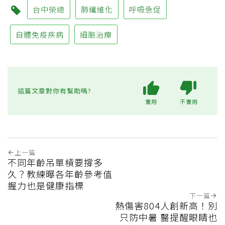
台中榮總
肺纖維化
呼吸急促
自體免疫疾病
細胞治療
這篇文章對你有幫助嗎?
實用
不實用
上一篇
不同年齡吊單槓要撐多
久？教練曝各年齡參考值
握力也是健康指標
下一篇
熱傷害804人創新高！別
只防中暑 醫提醒眼睛也