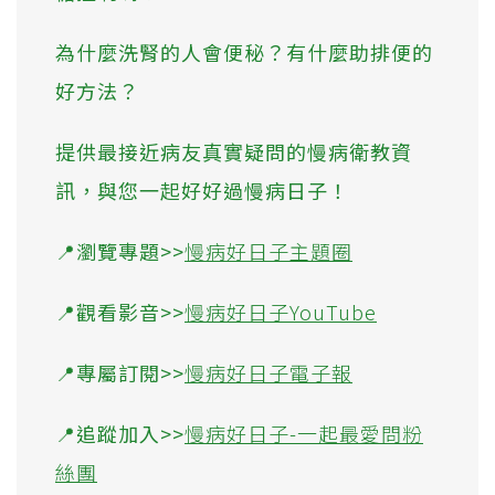
為什麼洗腎的人會便秘？有什麼助排便的
好方法？
提供最接近病友真實疑問的慢病衛教資
訊，與您一起好好過慢病日子！
📍瀏覽專題>>
慢病好日子主題圈
📍觀看影音>>
慢病好日子YouTube
📍專屬訂閱>>
慢病好日子電子報
📍追蹤加入>>
慢病好日子-一起最愛問粉
絲團