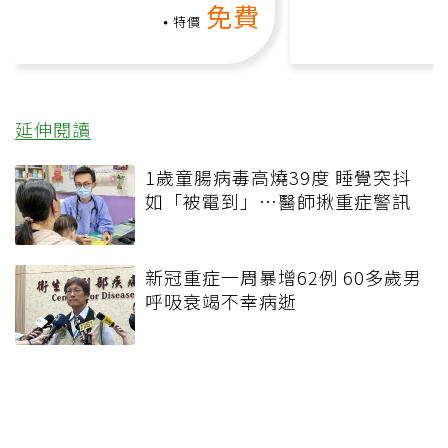
免費
礎也能做！
負擔
特價
延伸閱讀
1歲童腸病毒高燒39度 睡覺突抖
如「被電到」…醫師揪重症警訊
新冠重症一周暴增62例 60多歲男
呼吸衰竭不幸病逝