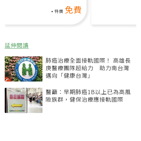
動、增肌、互動元素，0基
氧」高壓族在家
免費
礎也能做！
負擔
特價
延伸閱讀
肺癌治療全面接軌國際！ 高雄長
庚醫療團隊超給力 助力南台灣
邁向「健康台灣」
醫籲：早期肺癌1B以上已為高風
險族群，健保治療應接軌國際