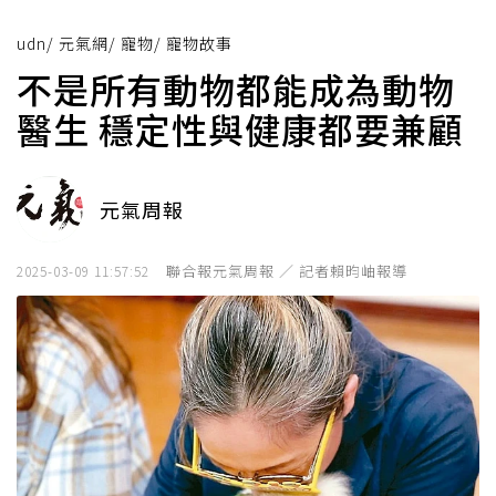
udn
/
元氣網
/
寵物
/
寵物故事
不是所有動物都能成為動物
醫生 穩定性與健康都要兼顧
元氣周報
聯合報元氣周報 ／ 記者賴昀岫報導
2025-03-09 11:57:52