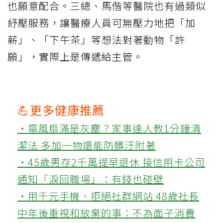
也願意配合。三總、馬偕等醫院也有過類似
紓壓服務，讓醫療人員可無壓力地把「加
薪」、「下午茶」等想法對著動物「許
願」，實際上是傳遞給主管。
💪更多健康推薦
‧電風扇滿是灰塵？家事達人教1分鐘清
潔法 多加一物還能防髒汙附著
‧45歲男存2千萬提早退休 接信用卡公司
通知「淚回職場」：有錢也碰壁
‧用千元手機、拒絕社群網站 48歲社長
中年後重視和放棄的事：不為面子消費