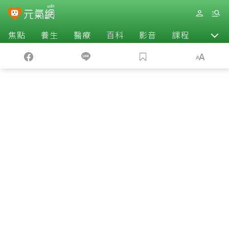
焦點
養生
醫療
百科
影音
課程
退休