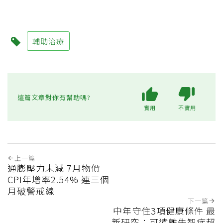
輔助治療
這篇文章對你有幫助嗎?
實用
不實用
上一篇
通膨壓力未減 7月物價
CPI年增率2.54% 連三個
月破警戒線
下一篇
中年守住3項健康條件 最
新研究：可遠離失智症超