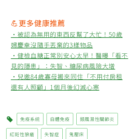
💪更多健康推薦
‧被認為無用的東西反幫了大忙！50歲
婦慶幸沒隨手丟棄的3樣物品
‧健檢血糖正常別安心太早！醫曝「看不
見的隱患」：失智、糖尿病風險大增
‧兒邀84歲寡母搬來同住「不用付房租
還有人照顧」1個月後幻滅心寒
免疫系統
自體免疫
類風濕性關節炎
紅斑性狼瘡
失智症
鬼壓床