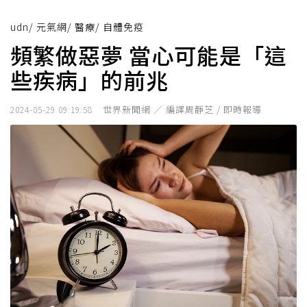
udn
/
元氣網
/
醫療
/
自體免疫
頻繁做惡夢 當心可能是「這
些疾病」的前兆
世界新聞網 ／ 編譯周靜芝 / 即時報導
2024-05-29 09:19:58