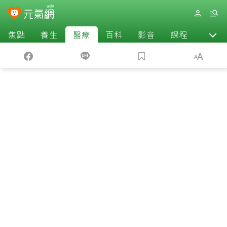
焦點
養生
醫療
百科
影音
課程
退休