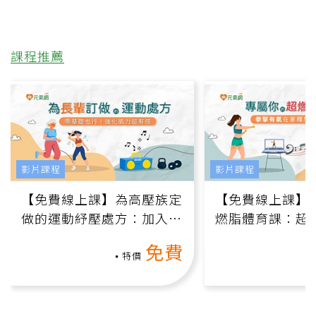
課程推薦
影片課程
影片課程
【免費線上課】為高壓族定
【免費線上課】
做的運動紓壓處方：加入行
燃脂體育課：超
動、增肌、互動元素，0基
氧」高壓族在家
免費
礎也能做！
負擔
特價