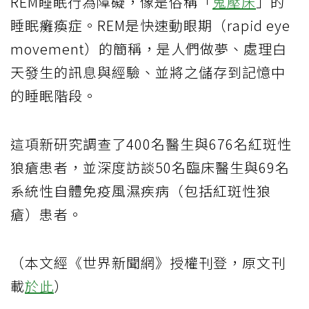
REM睡眠行為障礙，像是俗稱「
鬼壓床
」的
睡眠癱瘓症。REM是快速動眼期（rapid eye
movement）的簡稱，是人們做夢、處理白
天發生的訊息與經驗、並將之儲存到記憶中
的睡眠階段。
這項新研究調查了400名醫生與676名紅斑性
狼瘡患者，並深度訪談50名臨床醫生與69名
系統性自體免疫風濕疾病（包括紅斑性狼
瘡）患者。
（本文經《世界新聞網》授權刊登，原文刊
載
於此
）