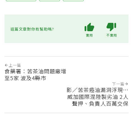
這篇文章對你有幫助嗎?
實用
不實用
上一篇
食藥署：苦茶油問題廠增
至5家 波及4縣市
下一篇
影／苦茶癌油漏洞浮現…
威加國際混陸製劣油 2人
聲押、負責人百萬交保