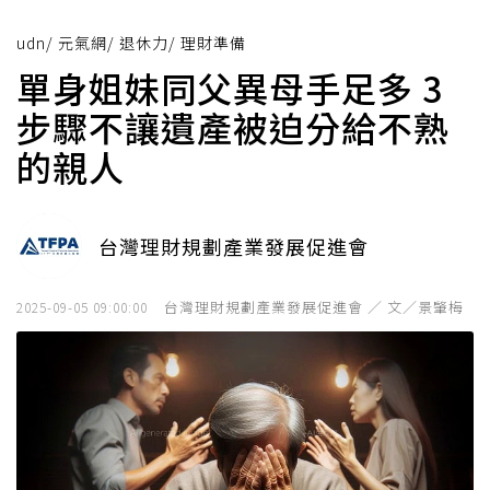
udn
/
元氣網
/
退休力
/
理財準備
單身姐妹同父異母手足多 3
步驟不讓遺產被迫分給不熟
的親人
台灣理財規劃產業發展促進會
台灣理財規劃產業發展促進會 ／ 文／景肇梅
2025-09-05 09:00:00