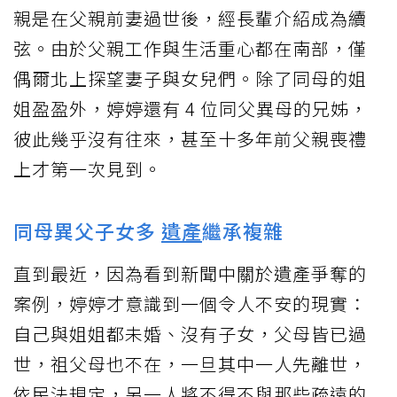
親是在父親前妻過世後，經長輩介紹成為續
弦。由於父親工作與生活重心都在南部，僅
偶爾北上探望妻子與女兒們。除了同母的姐
姐盈盈外，婷婷還有 4 位同父異母的兄姊，
彼此幾乎沒有往來，甚至十多年前父親喪禮
上才第一次見到。
同母異父子女多
遺產
繼承複雜
直到最近，因為看到新聞中關於遺產爭奪的
案例，婷婷才意識到一個令人不安的現實：
自己與姐姐都未婚、沒有子女，父母皆已過
世，祖父母也不在，一旦其中一人先離世，
依民法規定，另一人將不得不與那些疏遠的