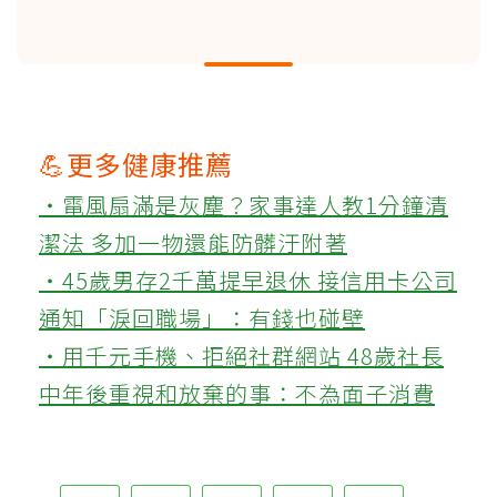
💪更多健康推薦
‧電風扇滿是灰塵？家事達人教1分鐘清
潔法 多加一物還能防髒汙附著
‧45歲男存2千萬提早退休 接信用卡公司
通知「淚回職場」：有錢也碰壁
‧用千元手機、拒絕社群網站 48歲社長
中年後重視和放棄的事：不為面子消費