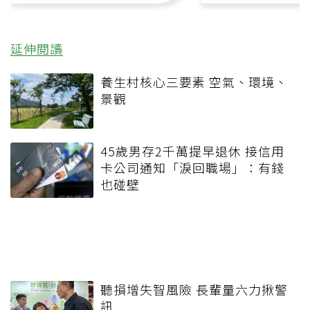
延伸閱讀
養生村核心三要素 空氣、環境、
景觀
45歲男存2千萬提早退休 接信用
卡公司通知「淚回職場」：有錢
也碰壁
聽損增失智風險 長輩量六力揪警
訊