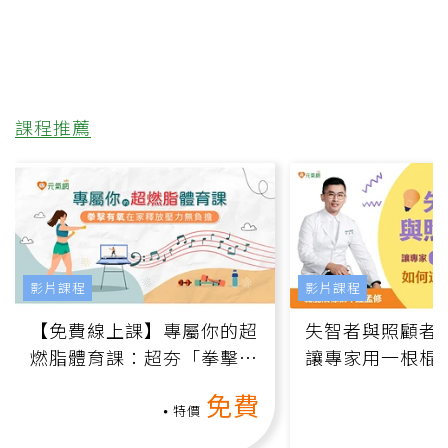
課程推薦
影片課程
影片課程
【免費線上課】專屬你的超
失智者與照顧者
燃脂體育課：超夯「拳擊有
讓專家用一根棍
氧」高壓族在家釋放壓力無
何逆轉退化大腦
免費
負擔
課）
特價