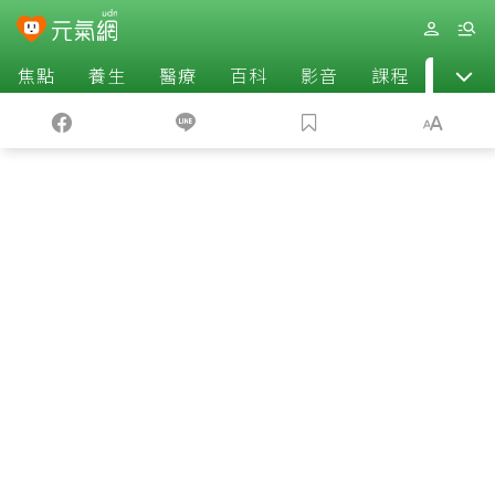
焦點
養生
醫療
百科
影音
課程
退休